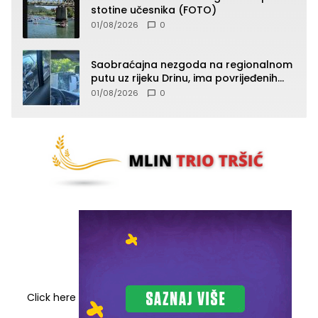
stotine učesnika (FOTO)
01/08/2026
0
Saobraćajna nezgoda na regionalnom
putu uz rijeku Drinu, ima povrijeđenih
lica (FOTO)
01/08/2026
0
Click here