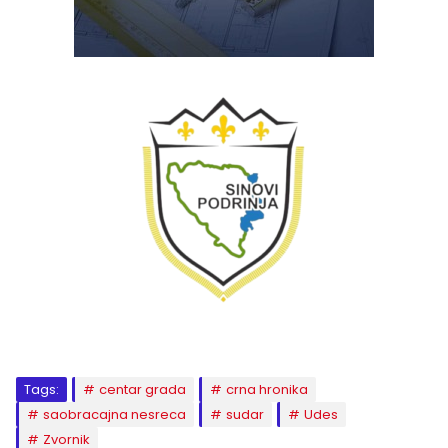
Tags:
centar grada
crna hronika
saobracajna nesreca
sudar
Udes
Zvornik