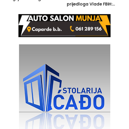
prijedloga Vlade FBiH:
Ustrajni da je stečaj jedino
rješenje