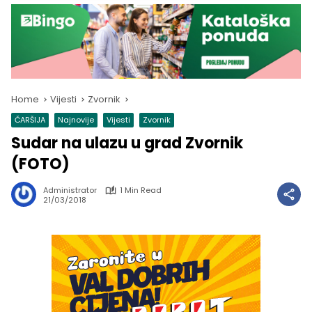
Home
Vijesti
Zvornik
ČARŠIJA
Najnovije
Vijesti
Zvornik
Sudar na ulazu u grad Zvornik
(FOTO)
Administrator
1 Min Read
21/03/2018