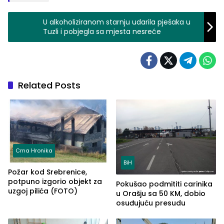
U alkoholiziranom starnju udarila pješaka u
Tuzli i pobjegla sa mjesta nesreće
Related Posts
Crna Hronika
BiH
Požar kod Srebrenice,
potpuno izgorio objekt za
Pokušao podmititi carinika
uzgoj pilića (FOTO)
u Orašju sa 50 KM, dobio
osuđujuću presudu