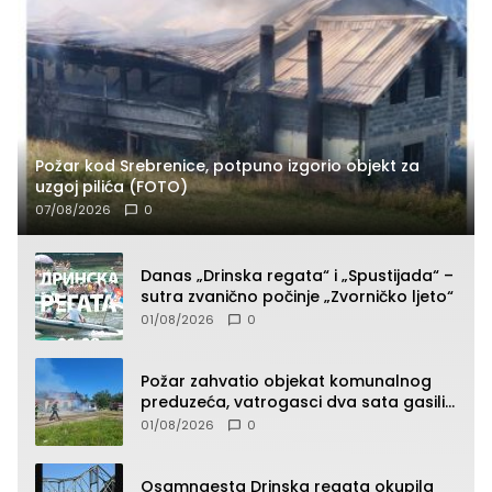
Požar kod Srebrenice, potpuno izgorio objekt za
uzgoj pilića (FOTO)
07/08/2026
0
Danas „Drinska regata“ i „Spustijada“ –
sutra zvanično počinje „Zvorničko ljeto“
01/08/2026
0
Požar zahvatio objekat komunalnog
preduzeća, vatrogasci dva sata gasili
vatru (FOTO)
01/08/2026
0
Osamnaesta Drinska regata okupila