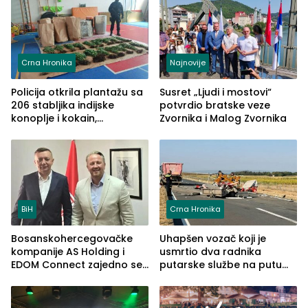
Crna Hronika
Najnovije
Policija otkrila plantažu sa
Susret „Ljudi i mostovi“
206 stabljika indijske
potvrdio bratske veze
konoplje i kokain,
Zvornika i Malog Zvornika
uhapšena jedna osoba
(FOTO)
BiH
Crna Hronika
Bosanskohercegovačke
Uhapšen vozač koji je
kompanije AS Holding i
usmrtio dva radnika
EDOM Connect zajedno se
putarske službe na putu
šire na tržište Maroka
od Loznice prema Šapcu
(FOTO)