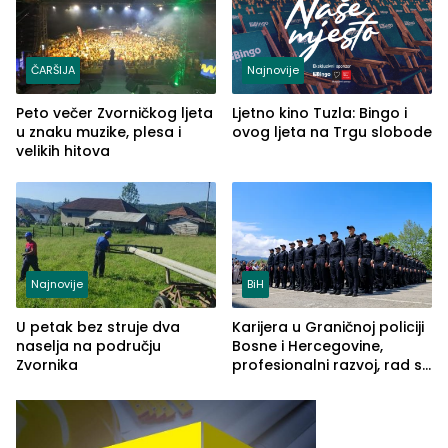
ČARŠIJA
Najnovije
Peto večer Zvorničkog ljeta
Ljetno kino Tuzla: Bingo i
u znaku muzike, plesa i
ovog ljeta na Trgu slobode
velikih hitova
Najnovije
BiH
U petak bez struje dva
Karijera u Graničnoj policiji
naselja na području
Bosne i Hercegovine,
Zvornika
profesionalni razvoj, rad sa
savremenom opremom i
služba građanima