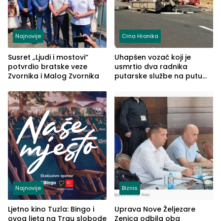
Najnovije
Crna Hronika
Susret „Ljudi i mostovi“
Uhapšen vozač koji je
potvrdio bratske veze
usmrtio dva radnika
Zvornika i Malog Zvornika
putarske službe na putu
od Loznice prema Šapcu
(FOTO)
Najnovije
Biznis
Ljetno kino Tuzla: Bingo i
Uprava Nove Željezare
ovog ljeta na Trgu slobode
Zenica odbila oba