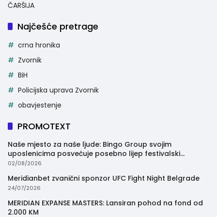
ČARŠIJA
Najčešće pretrage
crna hronika
Zvornik
BiH
Policijska uprava Zvornik
obavjestenje
PROMOTEXT
Naše mjesto za naše ljude: Bingo Group svojim
uposlenicima posvećuje posebno lijep festivalski
trenutak
02/08/2026
Meridianbet zvanični sponzor UFC Fight Night Belgrade
24/07/2026
MERIDIAN EXPANSE MASTERS: Lansiran pohod na fond od
2.000 KM