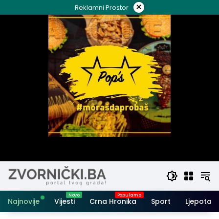
Skip
×
Reklamni Prostor
to
content
Najnovije
Vijesti
Crna Hronika
Sport
Ljepota i 