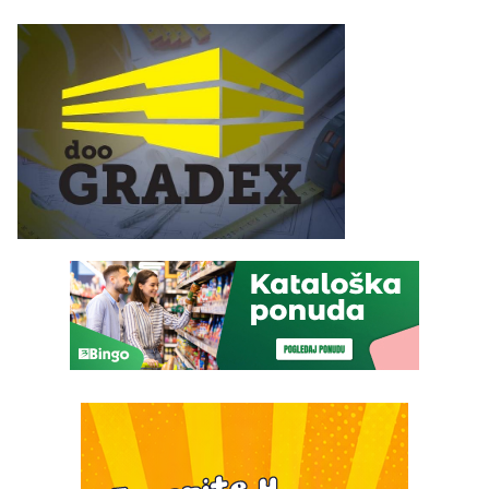
Najveće izmjene biće
četvrto veče Zvorničkog
vidljive na njima
ljeta (FOTO)