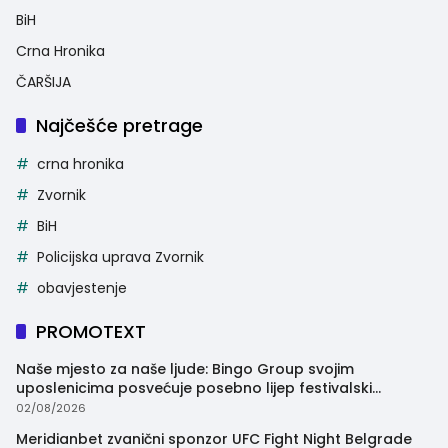
BiH
Crna Hronika
ČARŠIJA
Najčešće pretrage
crna hronika
Zvornik
BiH
Policijska uprava Zvornik
obavjestenje
PROMOTEXT
Naše mjesto za naše ljude: Bingo Group svojim
uposlenicima posvećuje posebno lijep festivalski
trenutak
02/08/2026
Meridianbet zvanični sponzor UFC Fight Night Belgrade