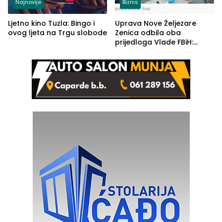
Najnovije
Biznis
Ljetno kino Tuzla: Bingo i
Uprava Nove Željezare
ovog ljeta na Trgu slobode
Zenica odbila oba
prijedloga Vlade FBiH:
Ustrajni da je stečaj jedino
rješenje