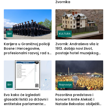
Zvornika
BiH
KULTURA
Karijera u Graničnoj policiji
Zvornik: Andraševa vila iz
Bosne i Hercegovine,
1913. dobija novi život,
profesionalni razvoj, rad sa
postaje hotel muzejskog
savremenom opremom i
tipa
služba građanima
BiH
Najnovije
Evo kako će izgledati
Pozorišna predstava i
glasački listići za državni i
koncerti Anite Aleksić i
entitetske parlamente:
Nataše Bekvalac obilježili