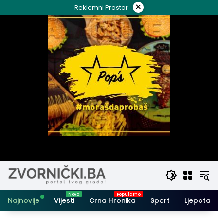
Skip
×
Reklamni Prostor
to
content
Najnovije
Vijesti
Crna Hronika
Sport
Ljepota i 