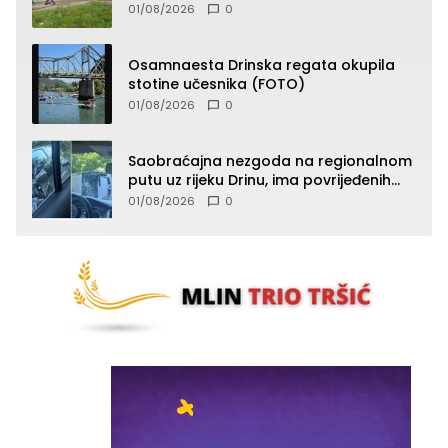
vatru (FOTO)
01/08/2026
0
Osamnaesta Drinska regata okupila
stotine učesnika (FOTO)
01/08/2026
0
Saobraćajna nezgoda na regionalnom
putu uz rijeku Drinu, ima povrijeđenih
lica (FOTO)
01/08/2026
0