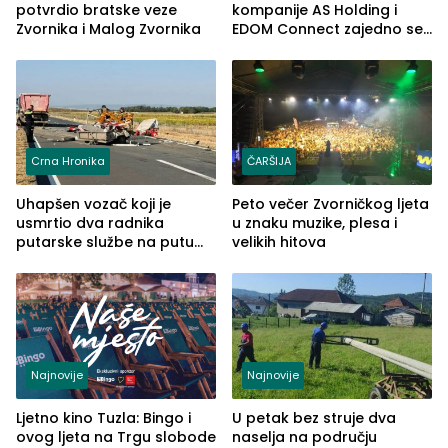
potvrdio bratske veze
kompanije AS Holding i
Zvornika i Malog Zvornika
EDOM Connect zajedno se
šire na tržište Maroka
Crna Hronika
ČARŠIJA
Uhapšen vozač koji je
Peto večer Zvorničkog ljeta
usmrtio dva radnika
u znaku muzike, plesa i
putarske službe na putu
velikih hitova
od Loznice prema Šapcu
(FOTO)
Najnovije
Najnovije
Ljetno kino Tuzla: Bingo i
U petak bez struje dva
ovog ljeta na Trgu slobode
naselja na području