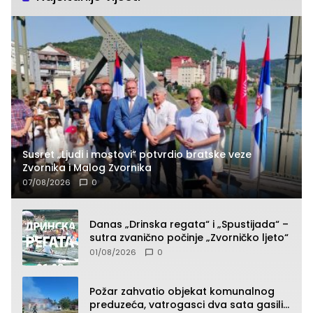
Susret „Ljudi i mostovi“ potvrdio bratske veze
Zvornika i Malog Zvornika
07/08/2026
0
Danas „Drinska regata“ i „Spustijada“ –
sutra zvanično počinje „Zvorničko ljeto“
01/08/2026
0
Požar zahvatio objekat komunalnog
preduzeća, vatrogasci dva sata gasili