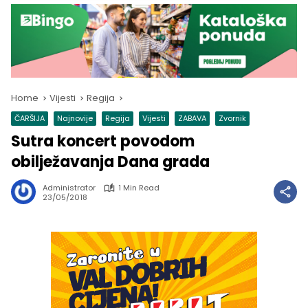
Home
Vijesti
Regija
ČARŠIJA
Najnovije
Regija
Vijesti
ZABAVA
Zvornik
Sutra koncert povodom
obilježavanja Dana grada
Administrator
1 Min Read
23/05/2018