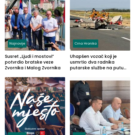
Najnovije
Crna Hronika
Susret „Ljudi i mostovi“
Uhapšen vozač koji je
potvrdio bratske veze
usmrtio dva radnika
Zvornika i Malog Zvornika
putarske službe na putu
od Loznice prema Šapcu
(FOTO)