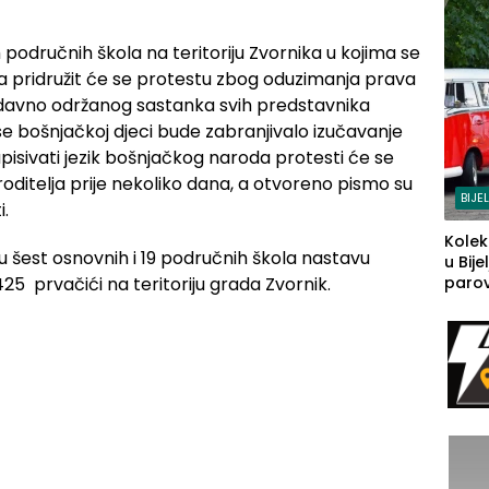
h područnih škola na teritoriju Zvornika u kojima se
pridružit će se protestu zbog oduzimanja prava
nedavno održanog sastanka svih predstavnika
 se bošnjačkoj djeci bude zabranjivalo izučavanje
 upisivati jezik bošnjačkog naroda protesti će se
i roditelja prije nekoliko dana, a otvoreno pismo su
BIJE
i.
Kolek
u šest osnovnih i 19 područnih škola nastavu
u Bije
5 prvačići na teritoriju grada Zvornik.
parova
grado
izgov
sudb