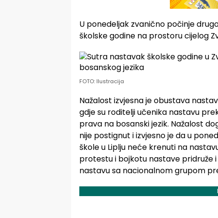
U ponedeljak zvanično počinje drugo 
školske godine na prostoru cijelog Z
FOTO: Ilustracija
Nažalost izvjesna je obustava nastave
gdje su roditelji učenika nastavu pr
prava na bosanski jezik. Nažalost d
nije postignut i izvjesno je da u pone
škole u Liplju neće krenuti na nasta
protestu i bojkotu nastave pridruže 
nastavu sa nacionalnom grupom pr