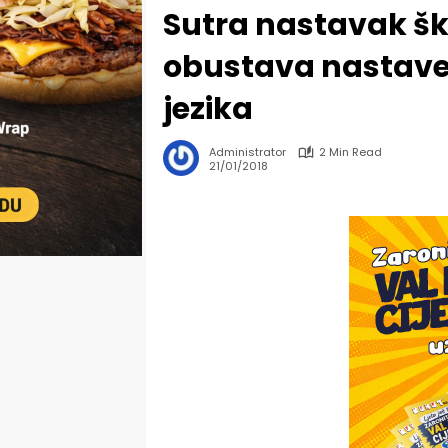
Sutra nastavak šk
obustava nastave 
jezika
Administrator
2 Min Read
21/01/2018