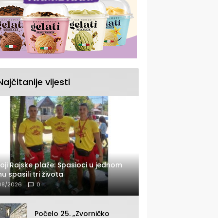
Najčitanije vijesti
oji Rajske plaže: Spasioci u jednom
u spasili tri života
08/2026
0
Počelo 25. „Zvorničko