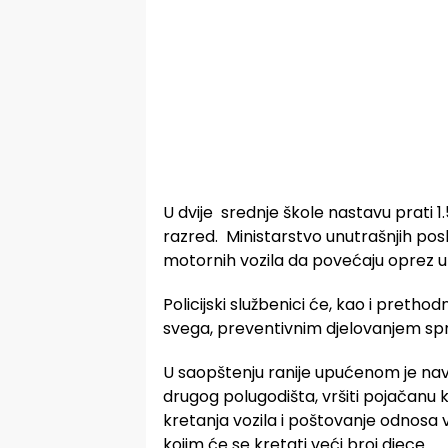
U dvije srednje škole nastavu prati 1.
razred. Ministarstvo unutrašnjih po
motornih vozila da povećaju oprez u bl
Policijski službenici će, kao i prethodn
svega, preventivnim djelovanjem spri
U saopštenju ranije upućenom je nave
drugog polugodišta, vršiti pojačanu
kretanja vozila i poštovanje odnos
kojim će se kretati veći broj djece.