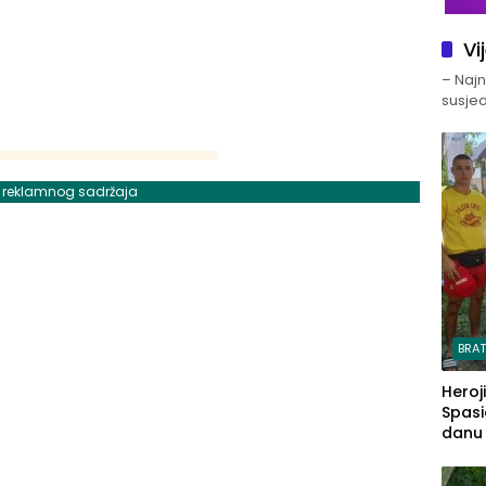
Vi
– Najno
susjed
j reklamnog sadržaja
BRA
Heroj
Spasi
danu s