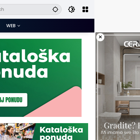
WEB
×