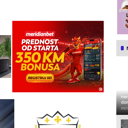
Her
dan
09/