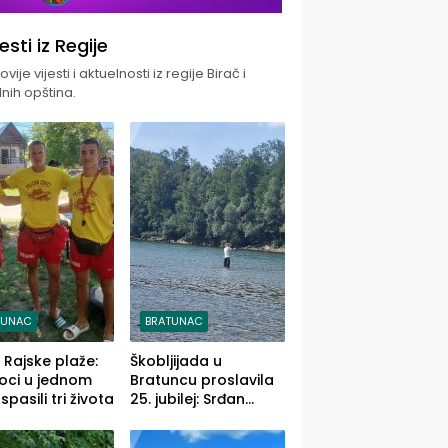
jesti iz Regije
vije vijesti i aktuelnosti iz regije Birač i
nih opština.
TUNAC
BRATUNAC
i Rajske plaže:
Škobljijada u
oci u jednom
Bratuncu proslavila
pasili tri života
25. jubilej: Srđan
Vasić pobjednik sa
ulovom od 2.040