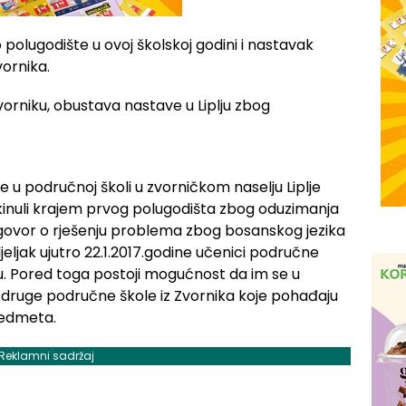
polugodište u ovoj školskoj godini i nastavak
vornika.
 u područnoj školi u zvorničkom naselju Liplje
ekinuli krajem prvog polugodišta zbog oduzimanja
ogovor o rješenju problema zbog bosanskog jezika
djeljak ujutro 22.1.2017.godine učenici područne
vu. Pored toga postoji mogućnost da im se u
i druge područne škole iz Zvornika koje pohađaju
edmeta.
Reklamni sadržaj