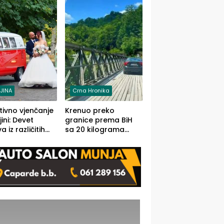
grama (FOTO)
LJINA
Crna Hronika
tivno vjenčanje
Krenuo preko
ljini: Devet
granice prema BiH
 iz različitih
sa 20 kilograma
va BiH
marihuane sakrivene
orilo
u automobilu
onosno da