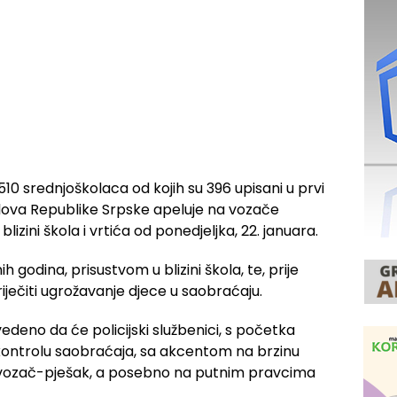
510 srednjoškolaca od kojih su 396 upisani u prvi
slova Republike Srpske apeluje na vozače
izini škola i vrtića od ponedjeljka, 22. januara.
ih godina, prisustvom u blizini škola, te, prije
ječiti ugrožavanje djece u saobraćaju.
deno da će policijski službenici, s početka
 kontrolu saobraćaja, sa akcentom na brzinu
a vozač-pješak, a posebno na putnim pravcima