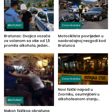
BRATUNAC
Crna Hronika
Bratunac: Dvojica vozača
Motociklista povrijeđen u
za volanom sa više od 1,5
saobraćajnoj nezgodi kod
promila alkohola, jedan
Bratunca
imao 2,18
Crna Hronika
Novi fizički napad u
Zvorniku, osumnjičeni u
alkoholisanom stanju
BRATUNAC
udario drugo lice i razbio
telefon
Nakon fizičkog obračuna