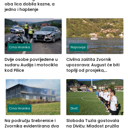
oba lica dobila kazne, a
jedno i hapšenje
Crna Hronika
Najnovije
Dvije osobe povrijeđene u
Civilna zaštita Zvornik
sudaru Audija i motocikla
upozorava: August će biti
kod Pilice
topliji od prosjeka,
povećan rizik od požara i
nestašice vode
Crna Hronika
Divič
Na području Srebrenice i
Sloboda Tuzla gostovala
Zvornika evidentirana dva
na Diviču: Mladost pružila