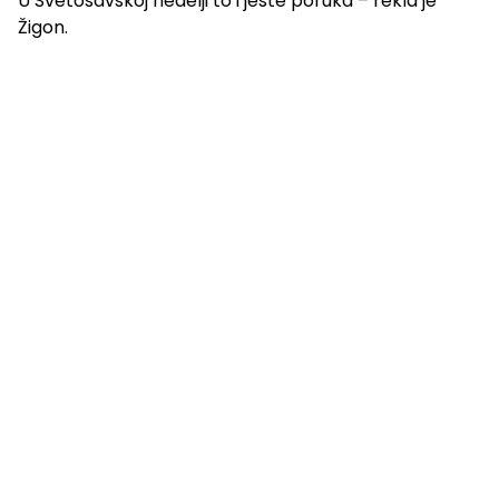
U Svetosavskoj nedelji to i jeste poruka – rekla je
Žigon.