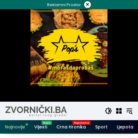
Skip
×
Reklamni Prostor
to
content
Najnovije
Vijesti
Crna Hronika
Sport
Ljepota i 