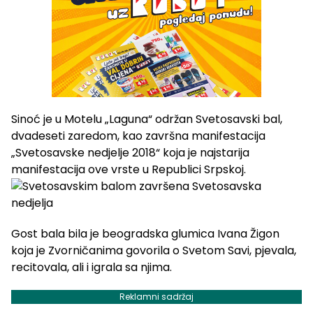
Sinoć je u Motelu „Laguna“ održan Svetosavski bal,
dvadeseti zaredom, kao završna manifestacija
„Svetosavske nedjelje 2018“ koja je najstarija
manifestacija ove vrste u Republici Srpskoj.
Gost bala bila je beogradska glumica Ivana Žigon
koja je Zvorničanima govorila o Svetom Savi, pjevala,
recitovala, ali i igrala sa njima.
Reklamni sadržaj