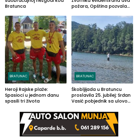
saobraćajnoj nezgodi kod
Zvornika evidentirana dva
Bratunca
požara, Opština pozvala
na smirivanje tenzija
BRATUNAC
BRATUNAC
Heroji Rajske plaže:
Škobljijada u Bratuncu
Spasioci u jednom danu
proslavila 25. jubilej: Srđan
spasili tri života
Vasić pobjednik sa ulovom
od 2.040 grama (FOTO)