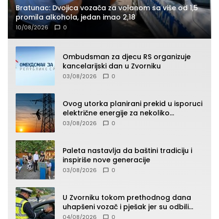
Bratunac: Dvojica vozača za volanom sa više od 1,5
promila alkohola, jedan imao 2,18
10/08/2026
0
Ombudsman za djecu RS organizuje
kancelarijski dan u Zvorniku
03/08/2026
0
Ovog utorka planirani prekid u isporuci
električne energije za nekoliko
zvorničkih naselja
03/08/2026
0
Paleta nastavlja da baštini tradiciju i
inspiriše nove generacije
03/08/2026
0
U Zvorniku tokom prethodnog dana
uhapšeni vozač i pješak jer su odbili
testiranje na prisustvo droge
04/08/2026
0