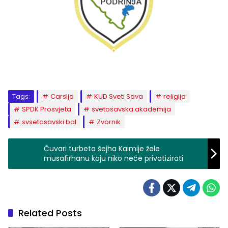
Tags:
Carsija
KUD Sveti Sava
religija
SPDK Prosvjeta
svetosavska akademija
svsetosavski bal
Zvornik
Čuvari turbeta šejha Kaimije žele
musafirhanu koju niko neće privatizirati
Related Posts