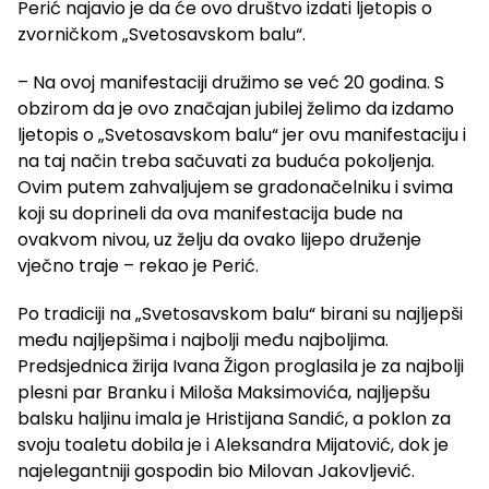
Perić najavio je da će ovo društvo izdati ljetopis o
zvorničkom „Svetosavskom balu“.
– Na ovoj manifestaciji družimo se već 20 godina. S
obzirom da je ovo značajan jubilej želimo da izdamo
ljetopis o „Svetosavskom balu“ jer ovu manifestaciju i
na taj način treba sačuvati za buduća pokoljenja.
Ovim putem zahvaljujem se gradonačelniku i svima
koji su doprineli da ova manifestacija bude na
ovakvom nivou, uz želju da ovako lijepo druženje
vječno traje – rekao je Perić.
Po tradiciji na „Svetosavskom balu“ birani su najljepši
među najljepšima i najbolji među najboljima.
Predsjednica žirija Ivana Žigon proglasila je za najbolji
plesni par Branku i Miloša Maksimovića, najljepšu
balsku haljinu imala je Hristijana Sandić, a poklon za
svoju toaletu dobila je i Aleksandra Mijatović, dok je
najelegantniji gospodin bio Milovan Jakovljević.