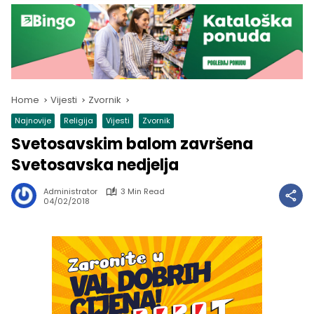
Home
Vijesti
Zvornik
Najnovije
Religija
Vijesti
Zvornik
Svetosavskim balom završena
Svetosavska nedjelja
Administrator
3 Min Read
04/02/2018