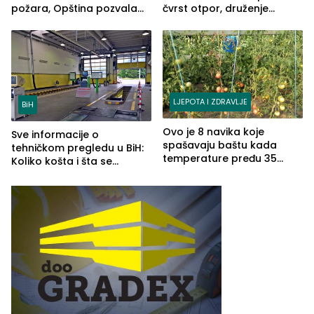
požara, Opština pozvala
čvrst otpor, druženje
na smirivanje tenzija
nastavljeno uz obalu
jezera
LJEPOTA I ZDRAVLJE
BiH
Ovo je 8 navika koje
Sve informacije o
spašavaju baštu kada
tehničkom pregledu u BiH:
temperature pređu 35
Koliko košta i šta se
stepeni
pregleda