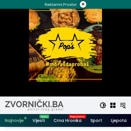
Skip
×
Reklamni Prostor
to
content
Najnovije
Vijesti
Crna Hronika
Sport
Ljepota i 