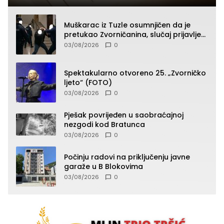
Muškarac iz Tuzle osumnjičen da je
pretukao Zvorničanina, slučaj prijavljen
tužilaštvu
03/08/2026
0
Spektakularno otvoreno 25. „Zvorničko
ljeto“ (FOTO)
03/08/2026
0
Pješak povrijeđen u saobraćajnoj
nezgodi kod Bratunca
03/08/2026
0
Počinju radovi na priključenju javne
garaže u B Blokovima
03/08/2026
0