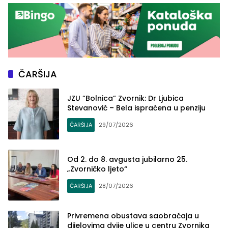
ČARŠIJA
JZU ”Bolnica” Zvornik: Dr Ljubica
Stevanović – Bela ispraćena u penziju
ČARŠIJA
29/07/2026
Od 2. do 8. avgusta jubilarno 25.
„Zvorničko ljeto“
ČARŠIJA
28/07/2026
Privremena obustava saobraćaja u
dijelovima dvije ulice u centru Zvornika