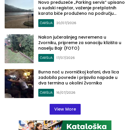
Novo preduzeće „Parking servis“ upisano
u sudski registar, važenje pretplatnih
karata biće produženo na području
Zvornika
ČARŠIJA
20/07/2026
Nakon jučerašnjeg nevremena u
Zvorniku, pripreme za sanaciju klizišta u
naselju Bajr (FOTO)
ČARŠIJA
17/07/2026
Burna noć u zvorničkoj kafani, dva lica
zadobila povrede i prijavila napade u
dva termina u okolini Zvornika
ČARŠIJA
16/07/2026
View More