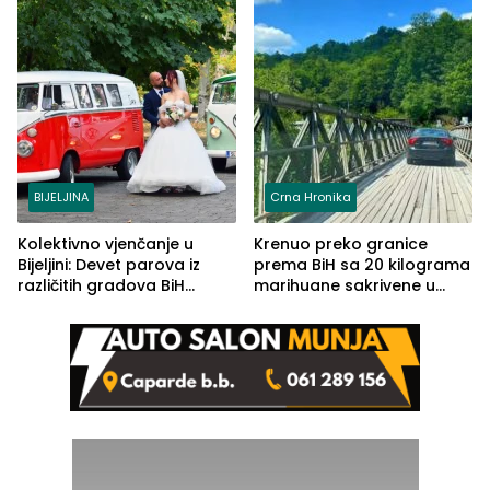
BIJELJINA
Crna Hronika
Kolektivno vjenčanje u
Krenuo preko granice
Bijeljini: Devet parova iz
prema BiH sa 20 kilograma
različitih gradova BiH
marihuane sakrivene u
izgovorilo sudbonosno da
automobilu