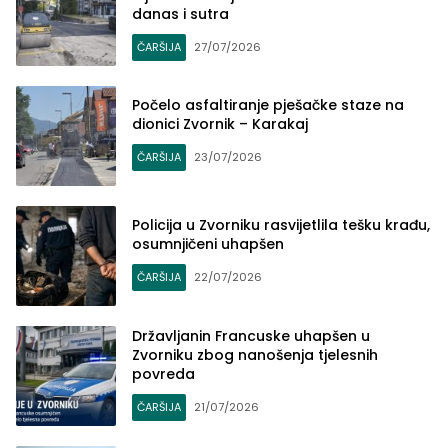
danas i sutra
ČARŠIJA
27/07/2026
Počelo asfaltiranje pješačke staze na
dionici Zvornik – Karakaj
ČARŠIJA
23/07/2026
Policija u Zvorniku rasvijetlila tešku krađu,
osumnjičeni uhapšen
ČARŠIJA
22/07/2026
Državljanin Francuske uhapšen u
Zvorniku zbog nanošenja tjelesnih
povreda
ČARŠIJA
21/07/2026