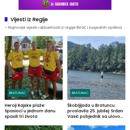
Vijesti iz Regije
– Najnovije vijesti i aktuelnosti iz regije Birač i susjednih opština.
BRATUNAC
BRATUNAC
Heroji Rajske plaže:
Škobljijada u Bratuncu
Spasioci u jednom danu
proslavila 25. jubilej: Srđan
spasili tri života
Vasić pobjednik sa ulovom
od 2.040 grama (FOTO)