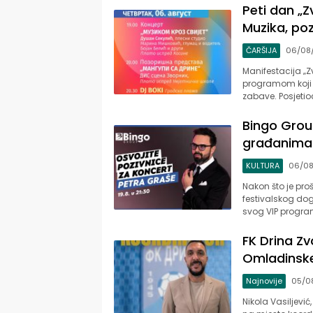
Peti dan „
Muzika, poz
ČARŠIJA
06/08
Manifestacija „Z
programom koji će
zabave. Posjetio
Bingo Grou
građanima:
KULTURA
06/0
Nakon što je pr
festivalskog do
svog VIP program
FK Drina Z
Omladinske
Najnovije
05/0
Nikola Vasiljević