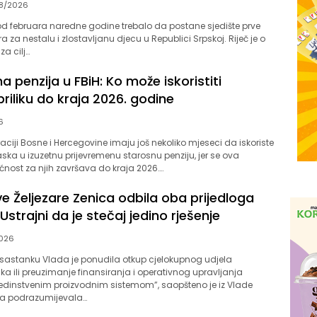
8/2026
od februara naredne godine trebalo da postane sjedište prve
a za nestalu i zlostavljanu djecu u Republici Srpskoj. Riječ je o
za cilj…
a penzija u FBiH: Ko može iskoristiti
priliku do kraja 2026. godine
6
aciji Bosne i Hercegovine imaju još nekoliko mjeseci da iskoriste
a u izuzetnu prijevremenu starosnu penziju, jer se ova
ost za njih završava do kraja 2026….
e Željezare Zenica odbila oba prijedloga
Ustrajni da je stečaj jedino rješenje
026
astanku Vlada je ponudila otkup cjelokupnog udjela
ka ili preuzimanje finansiranja i operativnog upravljanja
jedinstvenim proizvodnim sistemom”, saopšteno je iz Vlade
la podrazumijevala…