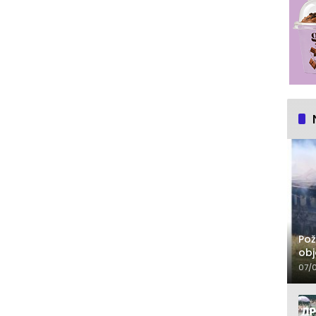
Pož
obj
07/