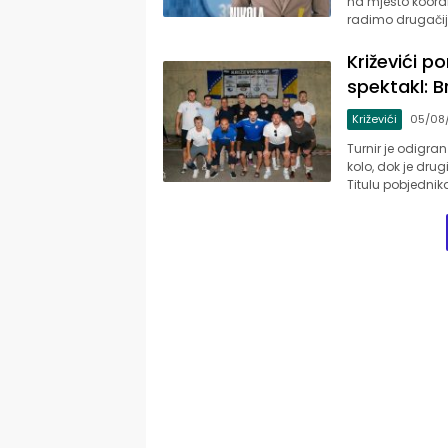
na mjesto koord
radimo drugačij
Križevići p
spektakl: B
Križevići
05/08
Turnir je odigra
kolo, dok je dru
Titulu pobjednika