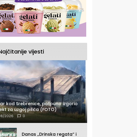
Najčitanije vijesti
ar kod Srebrenice, potpuno izgorio
ekt za uzgoj pilića (FOTO)
08/2026
0
Danas „Drinska regata“ i