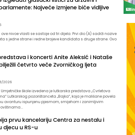
parlamente: Najveće izmjene biće vidljive
6
 ove nivoe vlasti se sastoje od tri dijela. Prvi dio (A) sadrži nazive
kata s jedne strane i redne brojeve kandidata s druge strane. Ovo
redstava i koncerti Anite Aleksić i Nataše
ilježili četvrto veče Zvorničkog ljeta
8/2026
 Umjetničke škole izvedena je lutkarska predstava „Cvrletova
a“ Lutkarskog pozorištanceta „Bajka“, koja je mališane povela
šnu avanturu ispunjenu pjesmom, smijehom i zanimljivim
ovštinama….
ija prvu kancelariju Centra za nestalu i
u djecu u RS-u