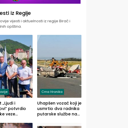
jesti iz Regije
vije vijesti i aktuelnosti iz regije Birač i
nih opština.
ovije
Crna Hronika
 „Ljudi i
Uhapšen vozač koji je
vi“ potvrdio
usmrtio dva radnika
ke veze
putarske službe na
ika i Malog
putu od Loznice
ika
prema Šapcu