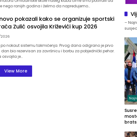
inatora Omladinske škole našeg kluba čime smo potvrdili da
e nego ranijih godina i želimo da napredujemo…
Vi
onovo pokazali kako se organizuje sportski
– Najno
raća Zulić osvojila Križevići kup 2026
susjed
/2026
n po nokaut sistemu takmičenja. Prvog dana odigrano je prvo
gi dan bio rezervisan za završnicu i borbu za pobjednički pehar.
 osvojila je…
View More
Najn
Susret
mosto
brats
Zvorn
Zvorn