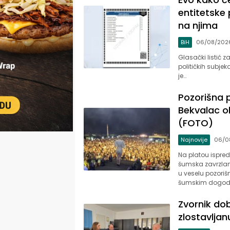
entitetske 
na njima
BiH
06/08/202
Glasački listić za
političkih subje
je…
Pozorišna p
Bekvalac ob
(FOTO)
Najnovije
06/0
Na platou ispred
šumska zavrzlam
u veselu pozori
šumskim dogod
Zvornik dob
zlostavljan