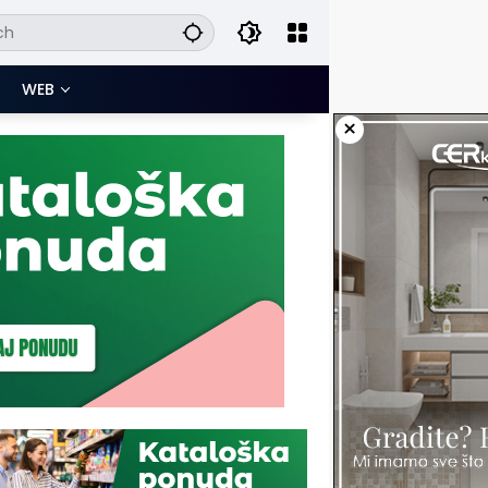
WEB
×