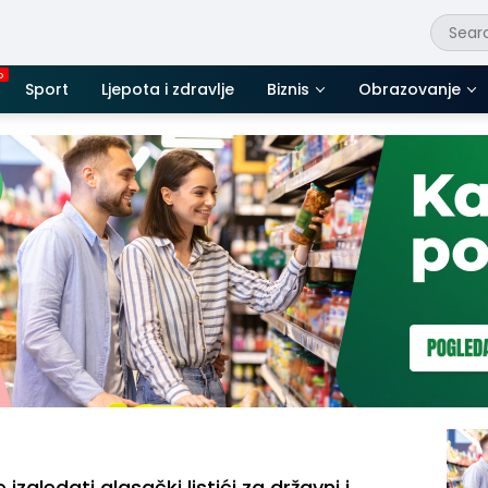
Sport
Ljepota i zdravlje
Biznis
Obrazovanje
izgledati glasački listići za državni i