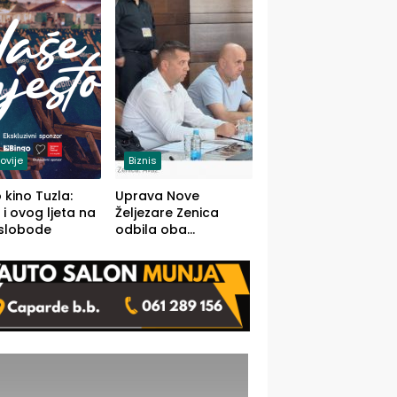
(FOTO)
ovije
Biznis
 kino Tuzla:
Uprava Nove
 i ovog ljeta na
Željezare Zenica
 slobode
odbila oba
prijedloga Vlade
FBiH: Ustrajni da je
stečaj jedino rješenje