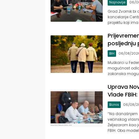
Najnovije
06/0
Grad Zvornik bi 
kancelarije Centr
projektu koji ima 
Prijevremen
posljednju 
BiH
06/08/202
Muškarci u Feder
mogućnost odlask
zakonska mogućn
Uprava Nov
Vlade FBiH: 
Biznis
06/08/2
“Na današnjem s
većinskog vlasni
Željezarom kao 
FBIH. Oba mode