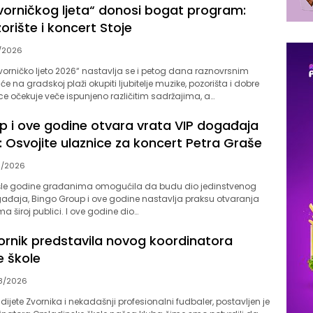
Zvorničkog ljeta“ donosi bogat program:
orište i koncert Stoje
/2026
vorničko ljeto 2026“ nastavlja se i petog dana raznovrsnim
 na gradskoj plaži okupiti ljubitelje muzike, pozorišta i dobre
ce očekuje veče ispunjeno različitim sadržajima, a…
p i ove godine otvara vrata VIP događaja
 Osvojite ulaznice za koncert Petra Graše
8/2026
ošle godine građanima omogućila da budu dio jedinstvenog
gađaja, Bingo Group i ove godine nastavlja praksu otvaranja
a široj publici. I ove godine dio…
vornik predstavila novog koordinatora
 škole
8/2026
, dijete Zvornika i nekadašnji profesionalni fudbaler, postavljen je