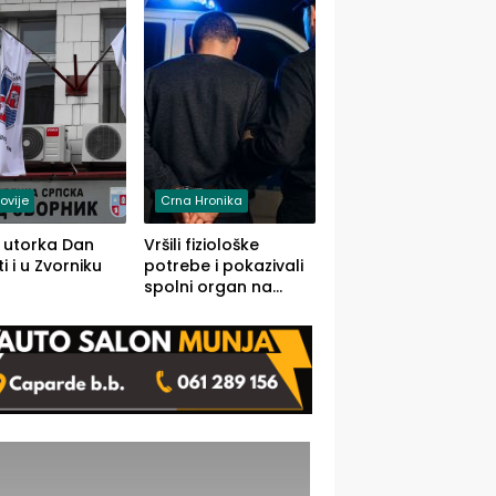
rodom iz Kravice.
ovije
Crna Hronika
 utorka Dan
Vršili fiziološke
i i u Zvorniku
potrebe i pokazivali
spolni organ na
javnom mjestu,
uslijedile kazne