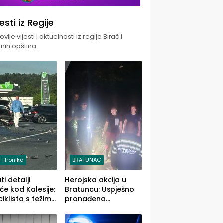
jesti iz Regije
vije vijesti i aktuelnosti iz regije Birač i
nih opština.
 Hronika
BRATUNAC
i detalji
Herojska akcija u
će kod Kalesije:
Bratuncu: Uspješno
iklista s težim,
pronađena
 vozača s
sedamdesetogodišnj
im povredama
a Ivanka Lazić,