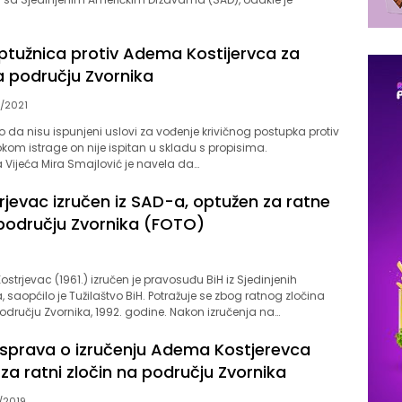
ptužnica protiv Adema Kostijervca za
a području Zvornika
/2021
ilo da nisu ispunjeni uslovi za vođenje krivičnog postupka protiv
tokom istrage on nije ispitan u skladu s propisima.
 Vijeća Mira Smajlović je navela da…
jevac izručen iz SAD-a, optužen za ratne
 području Zvornika (FOTO)
0
strjevac (1961.) izručen je pravosuđu BiH iz Sjedinjenih
 saopćilo je Tužilaštvo BiH. Potražuje se zbog ratnog zločina
dručju Zvornika, 1992. godine. Nakon izručenja na…
sprava o izručenju Adema Kostjerevca
a ratni zločin na području Zvornika
/2019