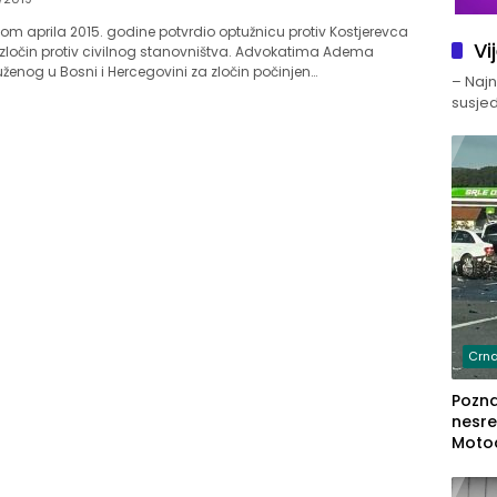
nom aprila 2015. godine potvrdio optužnicu protiv Kostjerevca
Vi
a zločin protiv civilnog stanovništva. Advokatima Adema
uženog u Bosni i Hercegovini za zločin počinjen…
– Najno
susjed
Crna
Poznat
nesre
Motoc
dvoje
lakš