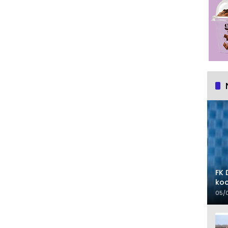
FK 
koo
05/