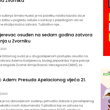
od Zvornika
2
sutkinja Amela Huskić je na početku ročišta kazala da je
ilo žalbu u pogledu odluke o sankciji s prijedlogom da se
ne strožija kazna zatvora. Tužilaštvo nije…
jerevac osuđen na sedam godina zatvora
nja u Zvorniku
/2021
će Državnog suda je u drugostepenom postupku osudilo na
tvora Adema Kostjerevca, bivšeg pripadnika Vojne policije
 brigade Zvornik Armije Bosne i Hercegovine (ABiH), za
c Adem: Presuda Apelacionog vijeća 21.
/2021
e je na obnovljenom suđenju prihvatilo dokaze iz prvostepenog
nekoliko novih dokumenata Tužilaštva koji se odnose na
 sa Sjedinjenim Američkim Državama (SAD), odakle je