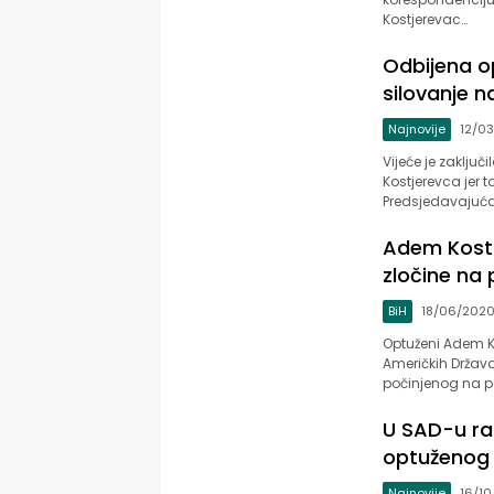
Kostjerevac…
Odbijena o
silovanje n
Najnovije
12/03
Vijeće je zaključ
Kostjerevca jer 
Predsjedavajuća
Adem Kostr
zločine na
BiH
18/06/202
Optuženi Adem Ko
Američkih Država,
počinjenog na po
U SAD-u ra
optuženog z
Najnovije
16/10