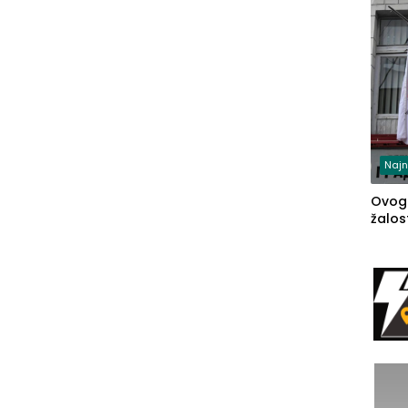
Najn
Ovog
žalost