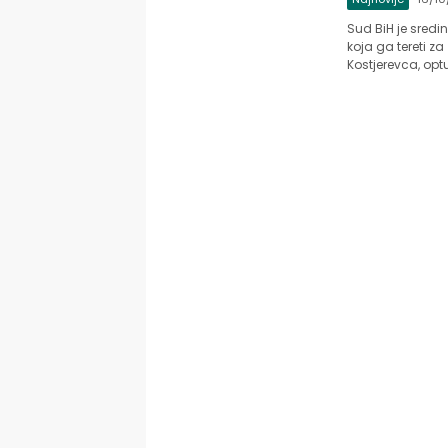
Sud BiH je sredi
koja ga tereti z
Kostjerevca, opt