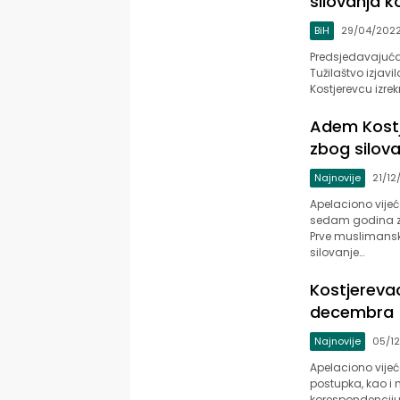
silovanja k
BiH
29/04/202
Predsjedavajuća 
Tužilaštvo izjav
Kostjerevcu izrek
Adem Kost
zbog silova
Najnovije
21/12
Apelaciono vije
sedam godina za
Prve muslimanske
silovanje…
Kostjereva
decembra
Najnovije
05/12
Apelaciono vijeć
postupka, kao i 
korespondenciju