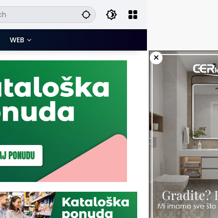
WEB
×