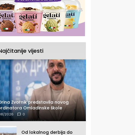
Najčitanije vijesti
Drina Zvornik predstavila novog
rdinatora Omladinske škole
08/2026
0
Od lokalnog derbija do