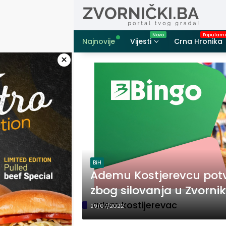
Skip
to
content
Najnovije
Vijesti
Crna Hronika
×
BiH
Ademu Kostjerevcu pot
zbog silovanja u Zvorni
adem kostijerevac
29/07/2022