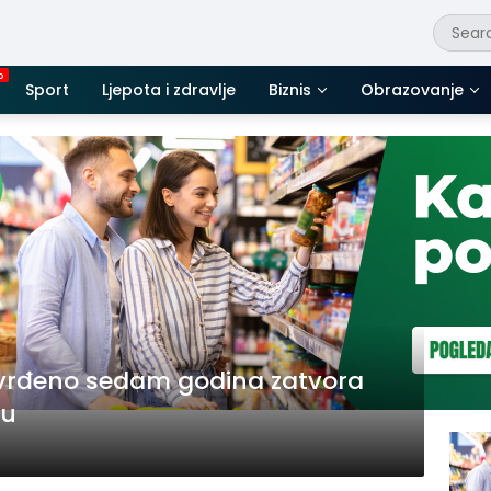
Sport
Ljepota i zdravlje
Biznis
Obrazovanje
vrđeno sedam godina zatvora
ku