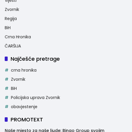
Vijesti
Zvornik
Regija
BiH
Crna Hronika
ČARŠIJA
Najčešće pretrage
crna hronika
Zvornik
BiH
Policijska uprava Zvornik
obavjestenje
PROMOTEXT
Naše mjesto za naše ljude: Bingo Group svojim