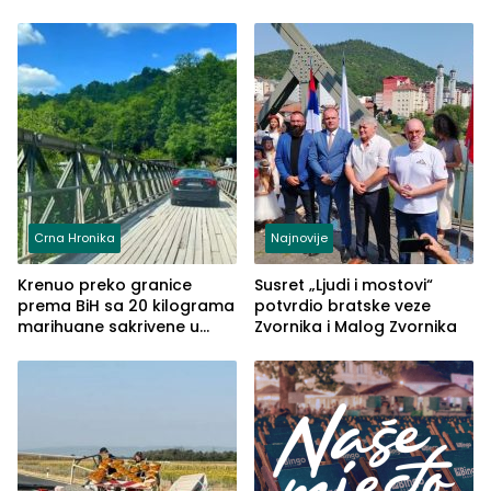
Crna Hronika
Najnovije
Krenuo preko granice
Susret „Ljudi i mostovi“
prema BiH sa 20 kilograma
potvrdio bratske veze
marihuane sakrivene u
Zvornika i Malog Zvornika
automobilu