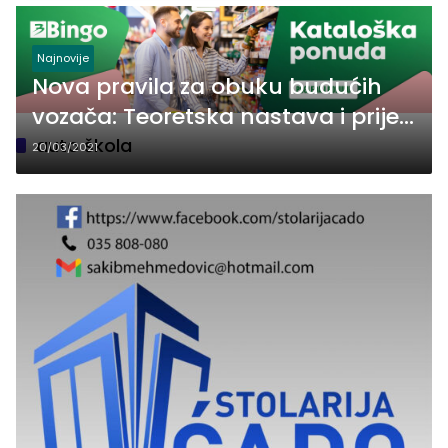
Najnovije
Nova pravila za obuku budućih
vozača: Teoretska nastava i prije
punoljetstva
auto škola
20/03/2021