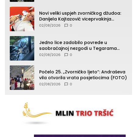
Novi veliki uspjeh zvorničkog džudoa:
Danijela Kajtazović viceprvakinja
Balkana u seniorskoj konkurenciji
02/08/2026
0
Jedno lice zadobilo povrede u
saobraćajnoj nezgodi u Tegarama
(FOTO)
02/08/2026
0
Počelo 25. „Zvorničko ljeto“: Andraševa
vila otvorila vrata posjetiocima (FOTO)
02/08/2026
0