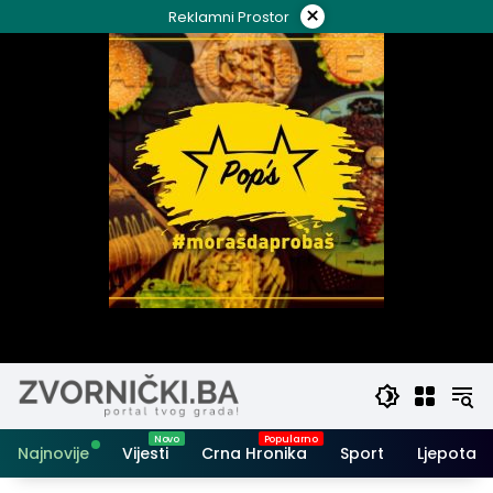
Skip
×
Reklamni Prostor
to
content
Najnovije
Vijesti
Crna Hronika
Sport
Ljepota i 