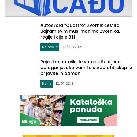
Autoškola “Quattro” Zvornik čestita
Bajram svim muslimanima Zvornika,
regije i cijele BiH
Najnovije
03/06/2019
Pojedine autoškole same dižu cijene
polaganja, ako vam žele naplatiti skuplje
prijavite ih odmah
Biznis
12/01/2019