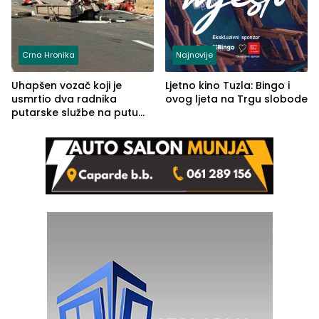
Crna Hronika
Najnovije
Uhapšen vozač koji je
Ljetno kino Tuzla: Bingo i
usmrtio dva radnika
ovog ljeta na Trgu slobode
putarske službe na putu
od Loznice prema Šapcu
(FOTO)