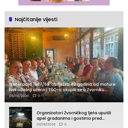
Najčitanije vijesti
Generacija 1967/68. obilježila 40 godina od mature:
Nekadašnji učenici TŠC-a okupili se u Zvorniku
(FOTO)
08/08/2026
0
Organizatori Zvorničkog ljeta uputili
apel građanima i gostima pred
početak koncertnog programa
01/08/2026
0