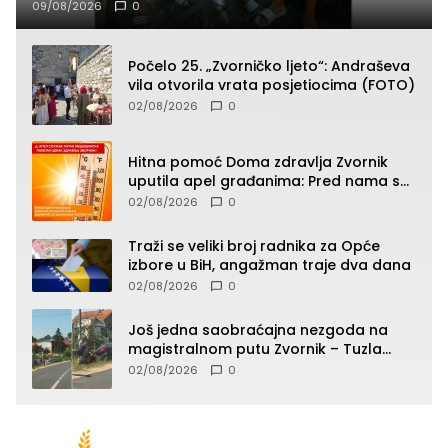
09/08/2026
0
Počelo 25. „Zvorničko ljeto“: Andraševa
vila otvorila vrata posjetiocima (FOTO)
02/08/2026
0
Hitna pomoć Doma zdravlja Zvornik
uputila apel građanima: Pred nama su
temperature do 40°C, oprez zbog
02/08/2026
0
toplotnog udara
Traži se veliki broj radnika za Opće
izbore u BiH, angažman traje dva dana
02/08/2026
0
Još jedna saobraćajna nezgoda na
magistralnom putu Zvornik – Tuzla
(FOTO)
02/08/2026
0