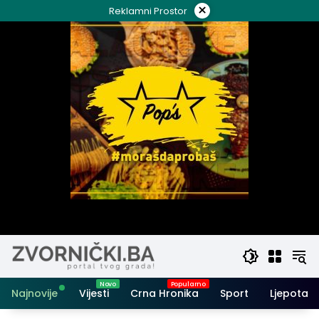
Skip
×
Reklamni Prostor
to
content
Najnovije
Vijesti
Crna Hronika
Sport
Ljepota i 