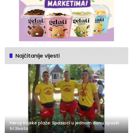
Najčitanije vijesti
Heroji Rajske plaže: Spasioci u jednom danu spasili
tri života