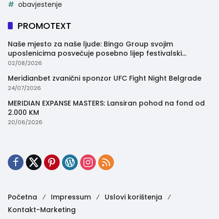
obavjestenje
PROMOTEXT
Naše mjesto za naše ljude: Bingo Group svojim
uposlenicima posvećuje posebno lijep festivalski
trenutak
02/08/2026
Meridianbet zvanični sponzor UFC Fight Night Belgrade
24/07/2026
MERIDIAN EXPANSE MASTERS: Lansiran pohod na fond od
2.000 KM
20/06/2026
Početna
Impressum
Uslovi korištenja
Kontakt-Marketing