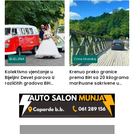
BIJELJINA
Crna Hronika
Kolektivno vjenčanje u
Krenuo preko granice
Bijeljini: Devet parova iz
prema BiH sa 20 kilograma
različitih gradova BiH
marihuane sakrivene u
izgovorilo sudbonosno da
automobilu