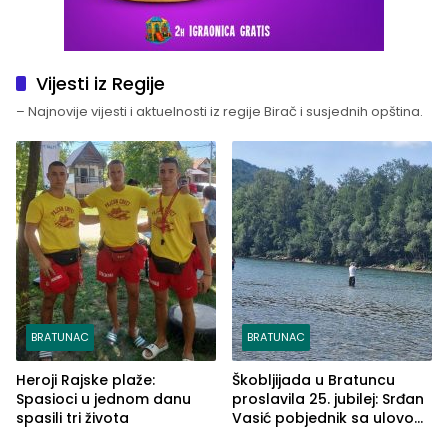
Vijesti iz Regije
– Najnovije vijesti i aktuelnosti iz regije Birač i susjednih opština.
BRATUNAC
BRATUNAC
Heroji Rajske plaže:
Škobljijada u Bratuncu
Spasioci u jednom danu
proslavila 25. jubilej: Srđan
spasili tri života
Vasić pobjednik sa ulovom
od 2.040 grama (FOTO)