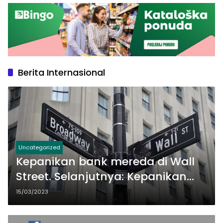
Berita Internasional
Uncategorized
Kepanikan bank mereda di Wall
Street. Selanjutnya: Kepanikan
Fed
15/03/2023