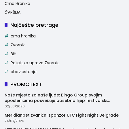
Crna Hronika
ČARŠIJA
Najčešće pretrage
crna hronika
Zvornik
BiH
Policijska uprava Zvornik
obavjestenje
PROMOTEXT
Naše mjesto za naše ljude: Bingo Group svojim
uposlenicima posvećuje posebno lijep festivalski
trenutak
02/08/2026
Meridianbet zvanični sponzor UFC Fight Night Belgrade
24/07/2026