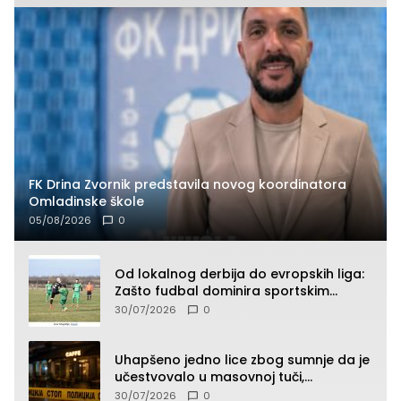
FK Drina Zvornik predstavila novog koordinatora
Omladinske škole
05/08/2026
0
Od lokalnog derbija do evropskih liga:
Zašto fudbal dominira sportskim
klađenjem
30/07/2026
0
Uhapšeno jedno lice zbog sumnje da je
učestvovalo u masovnoj tuči,
maloljetnik zadobio povrede
30/07/2026
0