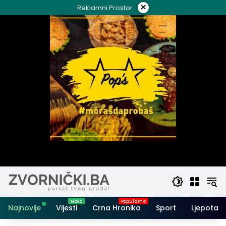
Skip
×
Reklamni Prostor
to
content
Najnovije
Vijesti
Crna Hronika
Sport
Ljepota i 