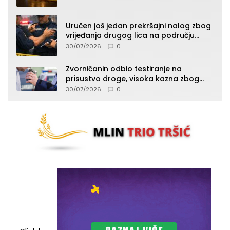
Uručen još jedan prekršajni nalog zbog
vrijeđanja drugog lica na području
Zvornika
30/07/2026
0
Zvorničanin odbio testiranje na
prisustvo droge, visoka kazna zbog
kršenja Zakona o osnovama
30/07/2026
0
bezbjednosti saobraćaja