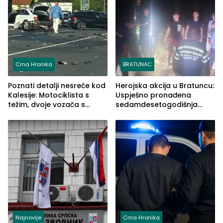
Crna Hronika
BRATUNAC
Poznati detalji nesreće kod
Herojska akcija u Bratuncu:
Kalesije: Motociklista s
Uspješno pronađena
težim, dvoje vozača s
sedamdesetogodišnja
lakšim povredama
Ivanka Lazić, rodom iz
Kravice.
Najnovije
Crna Hronika