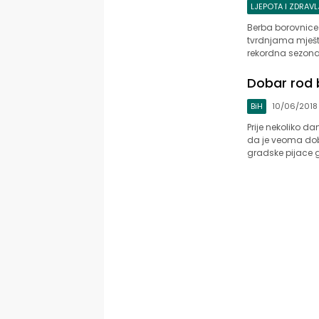
LJEPOTA I ZDRAVL
Berba borovnice 
tvrdnjama mješt
rekordna sezona 
Dobar rod b
BiH
10/06/2018
Prije nekoliko da
da je veoma dobr
gradske pijace 