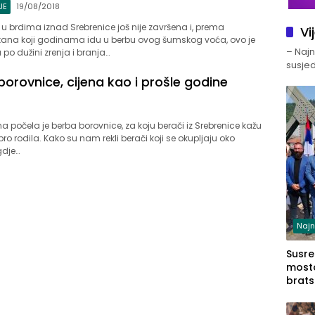
JE
19/08/2018
u brdima iznad Srebrenice još nije završena i, prema
Vi
ana koji godinama idu u berbu ovog šumskog voća, ovo je
– Najno
po dužini zrenja i branja…
susjed
orovnice, cijena kao i prošle godine
na počela je berba borovnice, za koju berači iz Srebrenice kažu
o rodila. Kako su nam rekli berači koji se okupljaju oko
gdje…
Najn
Susret
mosto
brats
Zvorn
Zvorn