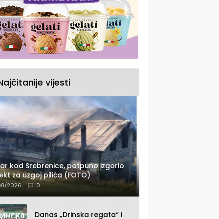
Najčitanije vijesti
ar kod Srebrenice, potpuno izgorio
ekt za uzgoj pilića (FOTO)
08/2026
0
Danas „Drinska regata“ i