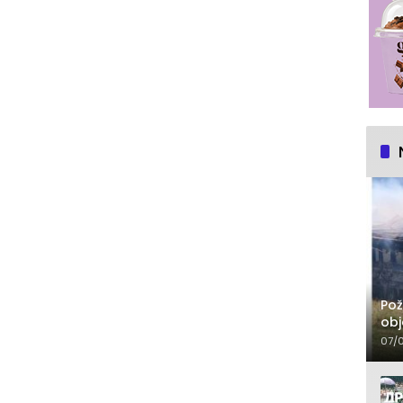
Pož
obj
07/