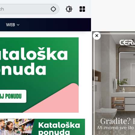
WEB
×