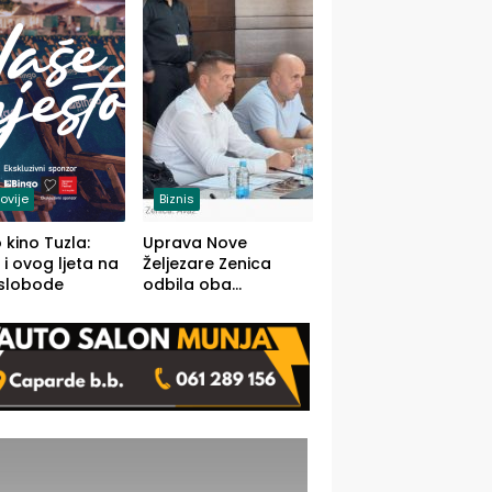
(FOTO)
ovije
Biznis
 kino Tuzla:
Uprava Nove
 i ovog ljeta na
Željezare Zenica
 slobode
odbila oba
prijedloga Vlade
FBiH: Ustrajni da je
stečaj jedino rješenje