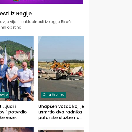
jesti iz Regije
vije vijesti i aktuelnosti iz regije Birač i
nih opština.
ovije
Crna Hronika
 „Ljudi i
Uhapšen vozač koji je
vi“ potvrdio
usmrtio dva radnika
ke veze
putarske službe na
ika i Malog
putu od Loznice
ika
prema Šapcu