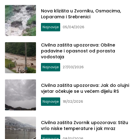
Nova klizišta u Zvorniku, Osmacima,
Loparama i Srebrenici
Najnovije
05/04/2026
Civilna zaštita upozorava: Obilne
padavine i opasnost od porasta
vodostaja
Najnovije
27/03/2026
Civilna zaštita upozorava: Jak do olujni
vjetar očekuje se u većem dijelu RS
Najnovije
18/02/2026
Civilna zaštita Zvornik upozorava: Stižu
vrlo niske temperature i jak mraz
Najnovije
08/01/2026