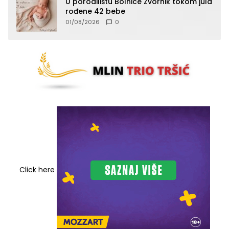
U porodilištu Bolnice Zvornik tokom jula
rođene 42 bebe
01/08/2026
0
Click here