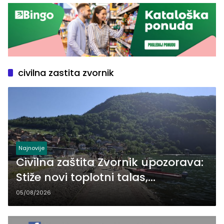
civilna zastita zvornik
Najnovije
Civilna zaštita Zvornik upozorava:
Stiže novi toplotni talas,
temperature do 41 stepen
05/08/2026