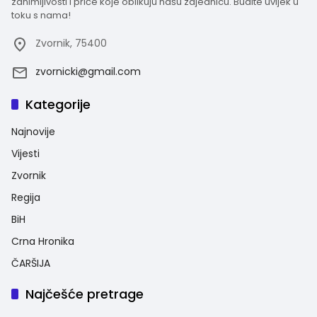
zanimljivosti i priče koje oblikuju našu zajednicu. Budite uvijek u
toku s nama!
Zvornik, 75400
zvornicki@gmail.com
Kategorije
Najnovije
Vijesti
Zvornik
Regija
BiH
Crna Hronika
ČARŠIJA
Najčešće pretrage