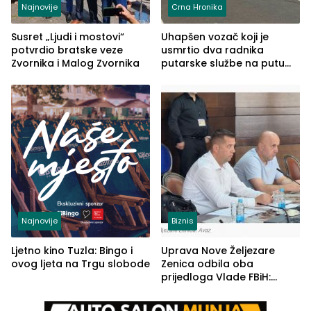
Najnovije
Crna Hronika
Susret „Ljudi i mostovi“
Uhapšen vozač koji je
potvrdio bratske veze
usmrtio dva radnika
Zvornika i Malog Zvornika
putarske službe na putu
od Loznice prema Šapcu
(FOTO)
Najnovije
Biznis
Ljetno kino Tuzla: Bingo i
Uprava Nove Željezare
ovog ljeta na Trgu slobode
Zenica odbila oba
prijedloga Vlade FBiH:
Ustrajni da je stečaj jedino
rješenje