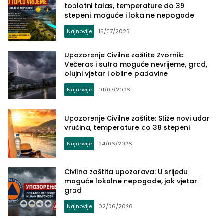
toplotni talas, temperature do 39
stepeni, moguće i lokalne nepogode
Najnovije
15/07/2026
Upozorenje Civilne zaštite Zvornik:
Večeras i sutra moguće nevrijeme, grad,
olujni vjetar i obilne padavine
Najnovije
01/07/2026
Upozorenje Civilne zaštite: Stiže novi udar
vrućina, temperature do 38 stepeni
Najnovije
24/06/2026
Civilna zaštita upozorava: U srijedu
moguće lokalne nepogode, jak vjetar i
grad
Najnovije
02/06/2026