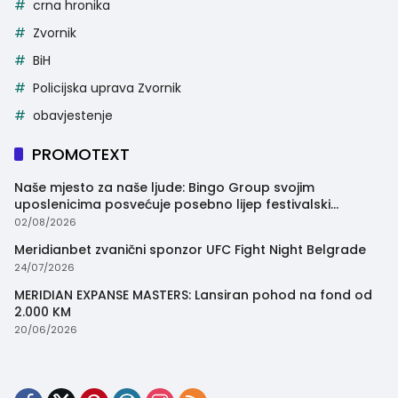
crna hronika
Zvornik
BiH
Policijska uprava Zvornik
obavjestenje
PROMOTEXT
Naše mjesto za naše ljude: Bingo Group svojim
uposlenicima posvećuje posebno lijep festivalski
trenutak
02/08/2026
Meridianbet zvanični sponzor UFC Fight Night Belgrade
24/07/2026
MERIDIAN EXPANSE MASTERS: Lansiran pohod na fond od
2.000 KM
20/06/2026