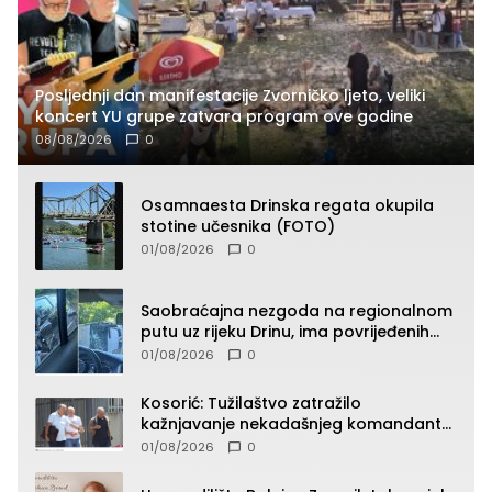
Posljednji dan manifestacije Zvorničko ljeto, veliki
koncert YU grupe zatvara program ove godine
08/08/2026
0
Osamnaesta Drinska regata okupila
stotine učesnika (FOTO)
01/08/2026
0
Saobraćajna nezgoda na regionalnom
putu uz rijeku Drinu, ima povrijeđenih
lica (FOTO)
01/08/2026
0
Kosorić: Tužilaštvo zatražilo
kažnjavanje nekadašnjeg komandanta
Vlaseničke brigade
01/08/2026
0