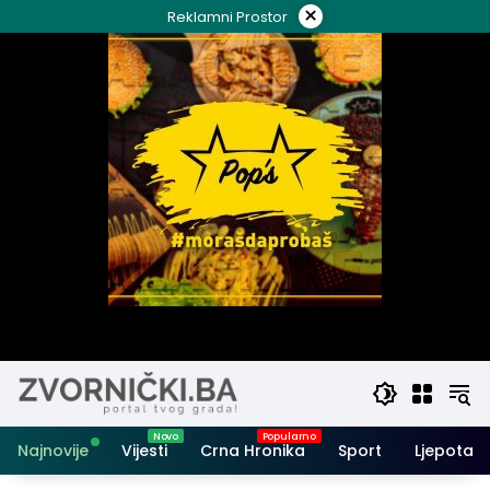
Skip
×
Reklamni Prostor
to
content
Najnovije
Vijesti
Crna Hronika
Sport
Ljepota i 