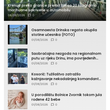
Krenuo preko granice prema BiH sa 20 kilograma
marihuane sakrivene u automobilu
08/08/2026
0
Osamnaesta Drinska regata okupila
stotine učesnika (FOTO)
01/08/2026
0
Saobraćajna nezgoda na regionalnom
putu uz rijeku Drinu, ima povrijeđenih
lica (FOTO)
01/08/2026
0
Kosorić: Tužilaštvo zatražilo
kažnjavanje nekadašnjeg komandanta
Vlaseničke brigade
01/08/2026
0
U porodilištu Bolnice Zvornik tokom jula
rođene 42 bebe
01/08/2026
0