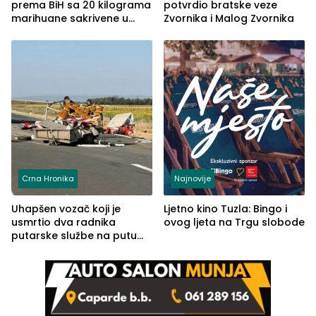
prema BiH sa 20 kilograma
potvrdio bratske veze
marihuane sakrivene u
Zvornika i Malog Zvornika
automobilu
Crna Hronika
Najnovije
Uhapšen vozač koji je
Ljetno kino Tuzla: Bingo i
usmrtio dva radnika
ovog ljeta na Trgu slobode
putarske službe na putu
od Loznice prema Šapcu
(FOTO)