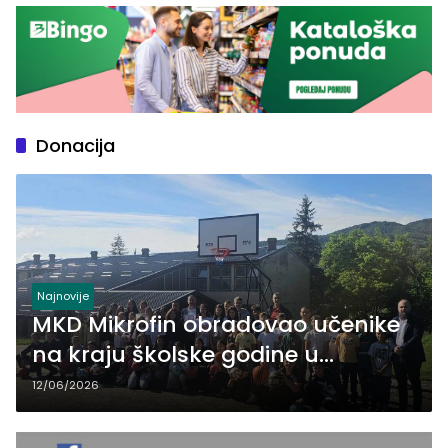
Donacija
Najnovije
MKD Mikrofin obradovao učenike
na kraju školske godine u
Petkovcima kod Zvornika (FOTO)
12/06/2026