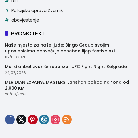
BiH
Policijska uprava Zvornik
obavjestenje
PROMOTEXT
Naše mjesto za naše ljude: Bingo Group svojim
uposlenicima posvećuje posebno lijep festivalski
trenutak
02/08/2026
Meridianbet zvanični sponzor UFC Fight Night Belgrade
24/07/2026
MERIDIAN EXPANSE MASTERS: Lansiran pohod na fond od
2.000 KM
20/06/2026