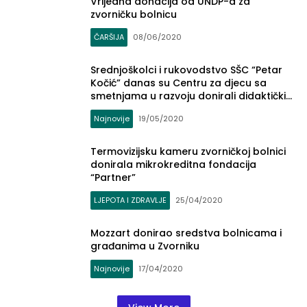
Vrijedna donacija od UNDP-a za
zvorničku bolnicu
ČARŠIJA
08/06/2020
Srednjoškolci i rukovodstvo SŠC “Petar
Kočić” danas su Centru za djecu sa
smetnjama u razvoju donirali didaktički
materijal i sredstva za dezinfekciju
Najnovije
19/05/2020
(FOTO)
Termovizijsku kameru zvorničkoj bolnici
donirala mikrokreditna fondacija
“Partner”
LJEPOTA I ZDRAVLJE
25/04/2020
Mozzart donirao sredstva bolnicama i
građanima u Zvorniku
Najnovije
17/04/2020