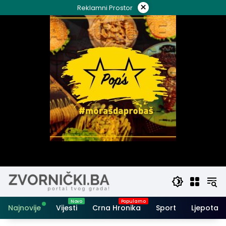
Skip
×
Reklamni Prostor
to
content
Najnovije
Vijesti
Crna Hronika
Sport
Ljepota i 