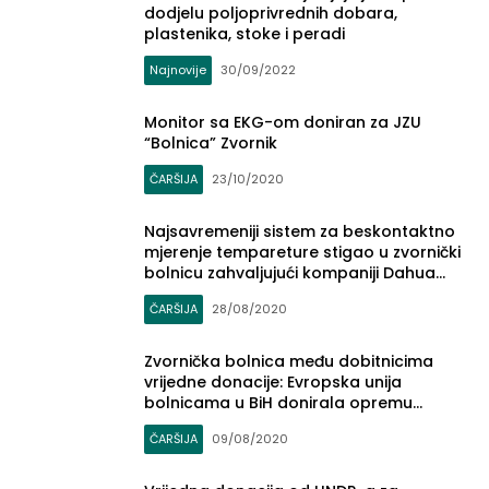
dodjelu poljoprivrednih dobara,
plastenika, stoke i peradi
Najnovije
30/09/2022
Monitor sa EKG-om doniran za JZU
“Bolnica” Zvornik
ČARŠIJA
23/10/2020
Najsavremeniji sistem za beskontaktno
mjerenje tempareture stigao u zvornički
bolnicu zahvaljujući kompaniji Dahua
Technology i Master BC (FOTO)
ČARŠIJA
28/08/2020
Zvornička bolnica među dobitnicima
vrijedne donacije: Evropska unija
bolnicama u BiH donirala opremu
vrijednu sedam miliona eura
ČARŠIJA
09/08/2020