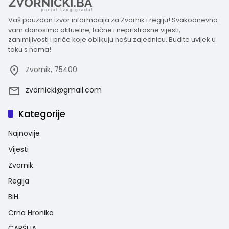
Vaš pouzdan izvor informacija za Zvornik i regiju! Svakodnevno
vam donosimo aktuelne, tačne i nepristrasne vijesti,
zanimljivosti i priče koje oblikuju našu zajednicu. Budite uvijek u
toku s nama!
Zvornik, 75400
zvornicki@gmail.com
Kategorije
Najnovije
Vijesti
Zvornik
Regija
BiH
Crna Hronika
ČARŠIJA