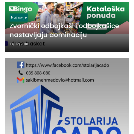
Najnovije
Zvornički odbojkaši i odbojkašice
nastavljaju dominaciju
drina basket
18/02/2018