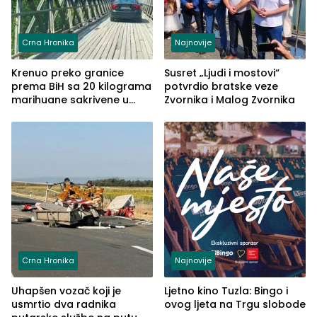
Crna Hronika
Najnovije
Krenuo preko granice
Susret „Ljudi i mostovi“
prema BiH sa 20 kilograma
potvrdio bratske veze
marihuane sakrivene u
Zvornika i Malog Zvornika
automobilu
Crna Hronika
Najnovije
Uhapšen vozač koji je
Ljetno kino Tuzla: Bingo i
usmrtio dva radnika
ovog ljeta na Trgu slobode