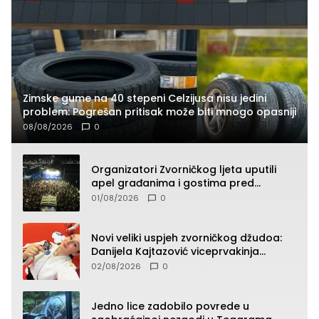
Zimske gume na 40 stepeni Celzijusa nisu jedini
problem: Pogrešan pritisak može biti mnogo opasniji
08/08/2026
0
Organizatori Zvorničkog ljeta uputili
apel građanima i gostima pred
početak koncertnog programa
01/08/2026
0
Novi veliki uspjeh zvorničkog džudoa:
Danijela Kajtazović viceprvakinja
Balkana u seniorskoj konkurenciji
02/08/2026
0
Jedno lice zadobilo povrede u