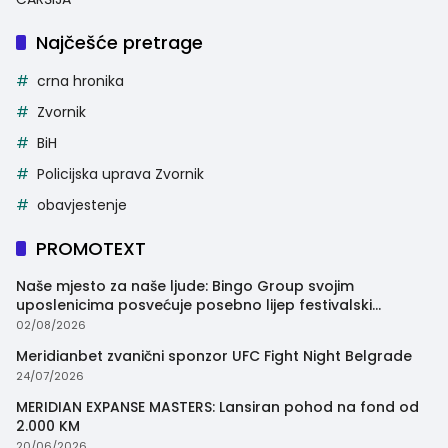
Najčešće pretrage
crna hronika
Zvornik
BiH
Policijska uprava Zvornik
obavjestenje
PROMOTEXT
Naše mjesto za naše ljude: Bingo Group svojim
uposlenicima posvećuje posebno lijep festivalski
trenutak
02/08/2026
Meridianbet zvanični sponzor UFC Fight Night Belgrade
24/07/2026
MERIDIAN EXPANSE MASTERS: Lansiran pohod na fond od
2.000 KM
20/06/2026