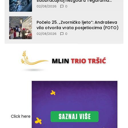
saobraćajnoj nezgodi u Tegarama
(FOTO)
02/08/2026
0
Počelo 25. „Zvorničko ljeto“: Andraševa
vila otvorila vrata posjetiocima (FOTO)
02/08/2026
0
Click here