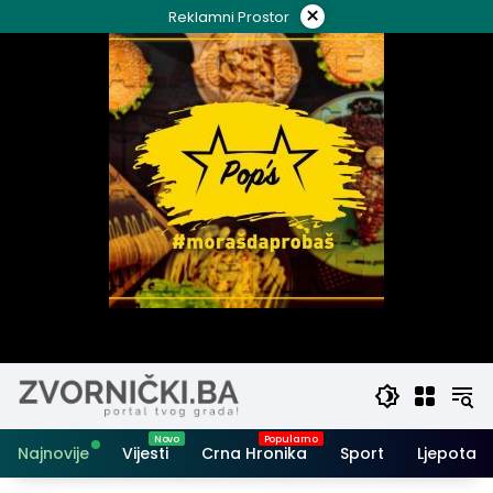
Skip
×
Reklamni Prostor
to
content
Najnovije
Vijesti
Crna Hronika
Sport
Ljepota i 