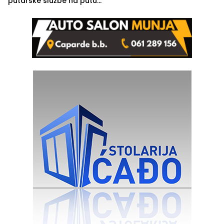
putarske službe na putu
od Loznice prema Šapcu
(FOTO)