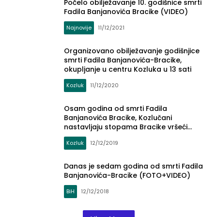
Počelo obilježavanje 10. godišnice smrti
Fadila Banjanovića Bracike (VIDEO)
Najnovije
11/12/2021
Organizovano obilježavanje godišnjice
smrti Fadila Banjanovića-Bracike,
okupljanje u centru Kozluka u 13 sati
Kozluk
11/12/2020
Osam godina od smrti Fadila
Banjanovića Bracike, Kozlučani
nastavljaju stopama Bracike vršeći
stalne akcije izgradnje i pomoći
Kozluk
12/12/2019
ugroženim
Danas je sedam godina od smrti Fadila
Banjanovića-Bracike (FOTO+VIDEO)
BiH
12/12/2018