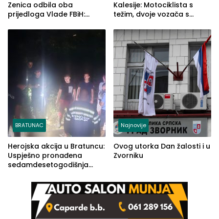
Zenica odbila oba
Kalesije: Motociklista s
prijedloga Vlade FBiH:
težim, dvoje vozača s
Ustrajni da je stečaj jedino
lakšim povredama
rješenje
BRATUNAC
Najnovije
Herojska akcija u Bratuncu:
Ovog utorka Dan žalosti i u
Uspješno pronađena
Zvorniku
sedamdesetogodišnja
Ivanka Lazić, rodom iz
Kravice.