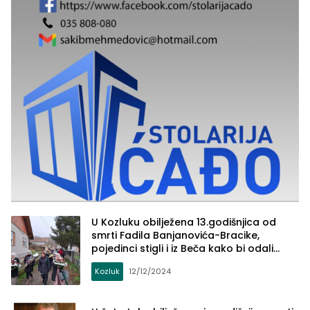
U Kozluku obilježena 13.godišnjica od
smrti Fadila Banjanovića-Bracike,
pojedinci stigli i iz Beča kako bi odali
počast
Kozluk
12/12/2024