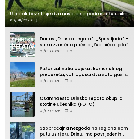
U petak bez struje dva naselja na području Zvornika
06/08/2026
0
Danas „Drinska regata“ i „Spustijada“ –
sutra zvanično počinje „Zvorničko ljeto“
01/08/2026
0
Požar zahvatio objekat komunalnog
preduzeća, vatrogasci dva sata gasili
vatru (FOTO)
01/08/2026
0
Osamnaesta Drinska regata okupila
stotine učesnika (FOTO)
01/08/2026
0
Saobraćajna nezgoda na regionalnom
putu uz rijeku Drinu, ima povrijeđenih