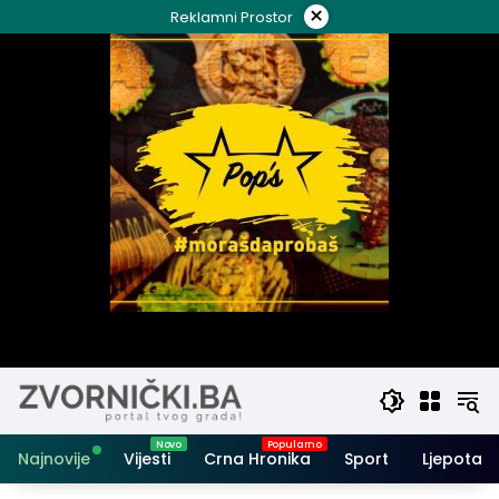
Skip
×
Reklamni Prostor
to
content
Najnovije
Vijesti
Crna Hronika
Sport
Ljepota i 