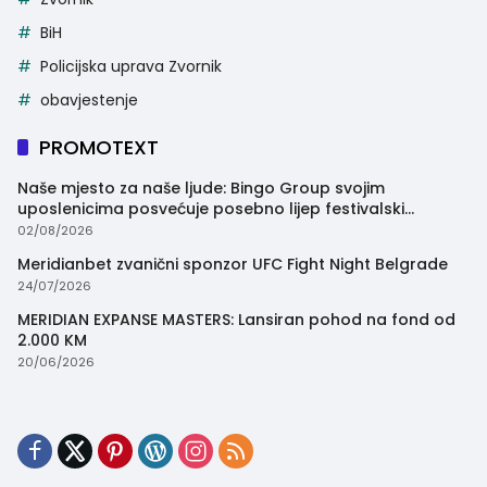
BiH
Policijska uprava Zvornik
obavjestenje
PROMOTEXT
Naše mjesto za naše ljude: Bingo Group svojim
uposlenicima posvećuje posebno lijep festivalski
trenutak
02/08/2026
Meridianbet zvanični sponzor UFC Fight Night Belgrade
24/07/2026
MERIDIAN EXPANSE MASTERS: Lansiran pohod na fond od
2.000 KM
20/06/2026