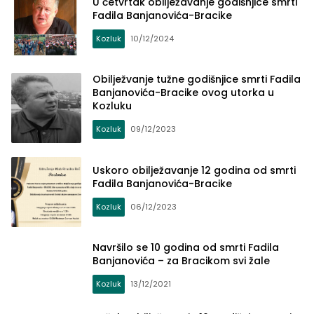
U četvrtak obilježavanje godišnjice smrti
Fadila Banjanovića-Bracike
Kozluk
10/12/2024
Obilježvanje tužne godišnjice smrti Fadila
Banjanovića-Bracike ovog utorka u
Kozluku
Kozluk
09/12/2023
Uskoro obilježavanje 12 godina od smrti
Fadila Banjanovića-Bracike
Kozluk
06/12/2023
Navršilo se 10 godina od smrti Fadila
Banjanovića – za Bracikom svi žale
Kozluk
13/12/2021