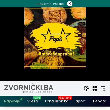
Skip
×
Reklamni Prostor
to
content
Najnovije
Vijesti
Crna Hronika
Sport
Ljepota i 