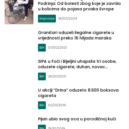
Podrinja: Od bolesti zbog koje je završio
u kolicima do pojasa prvaka Evrope
Najnovije
18/02/2024
Graničari oduzeli ilegalne cigarete u
vrijednosti preko 16 hiljada maraka
BiH
07/02/2021
SIPA u Foči i Bijeljini uhapsila tri osobe,
oduzete cigarete, duhan, novac…
BiH
26/01/2021
U akciji “Drina” oduzeto 8.600 boksova
cigareta
BiH
02/12/2019
Pijan ubio svog oca u porodičnoj kući
BiH
19/10/2019