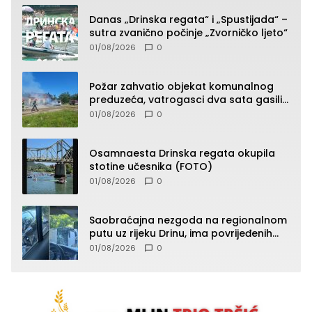
Danas „Drinska regata“ i „Spustijada“ –
sutra zvanično počinje „Zvorničko ljeto“
01/08/2026
0
Požar zahvatio objekat komunalnog
preduzeća, vatrogasci dva sata gasili
vatru (FOTO)
01/08/2026
0
Osamnaesta Drinska regata okupila
stotine učesnika (FOTO)
01/08/2026
0
Saobraćajna nezgoda na regionalnom
putu uz rijeku Drinu, ima povrijeđenih
lica (FOTO)
01/08/2026
0