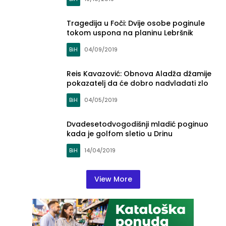
Tragedija u Foči: Dvije osobe poginule
tokom uspona na planinu Lebršnik
BiH
04/09/2019
Reis Kavazović: Obnova Aladža džamije
pokazatelj da će dobro nadvladati zlo
BiH
04/05/2019
Dvadesetodvogodišnji mladić poginuo
kada je golfom sletio u Drinu
BiH
14/04/2019
View More