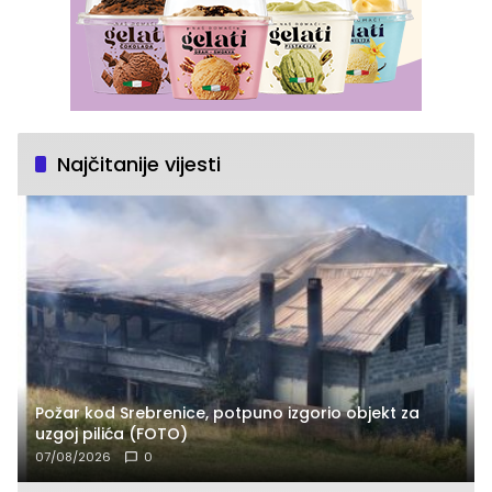
Najčitanije vijesti
Požar kod Srebrenice, potpuno izgorio objekt za
uzgoj pilića (FOTO)
07/08/2026
0