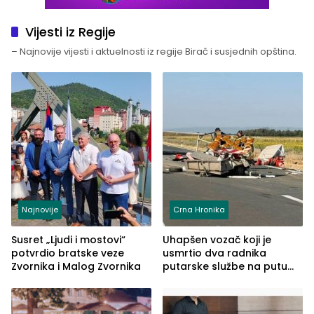
Vijesti iz Regije
– Najnovije vijesti i aktuelnosti iz regije Birač i susjednih opština.
Najnovije
Crna Hronika
Susret „Ljudi i mostovi“
Uhapšen vozač koji je
potvrdio bratske veze
usmrtio dva radnika
Zvornika i Malog Zvornika
putarske službe na putu
od Loznice prema Šapcu
(FOTO)