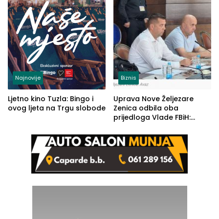
Najnovije
Biznis
Ljetno kino Tuzla: Bingo i
Uprava Nove Željezare
ovog ljeta na Trgu slobode
Zenica odbila oba
prijedloga Vlade FBiH:
Ustrajni da je stečaj jedino
rješenje