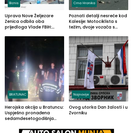
Biznis
Crna Hronika
Uprava Nove Željezare
Poznati detalji nesreće kod
Zenica odbila oba
Kalesije: Motociklista s
prijedloga Vlade FBiH:
težim, dvoje vozača s
Ustrajni da je stečaj jedino
lakšim povredama
rješenje
BRATUNAC
Najnovije
Herojska akcija u Bratuncu:
Ovog utorka Dan žalosti i u
Uspješno pronađena
Zvorniku
sedamdesetogodišnja
Ivanka Lazić, rodom iz
Kravice.