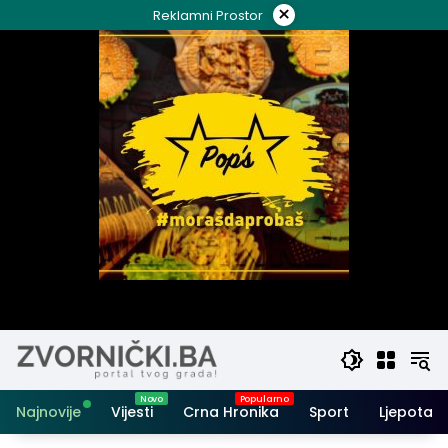
Skip
×
Reklamni Prostor
to
content
Najnovije
Vijesti
Crna Hronika
Sport
Ljepota i 