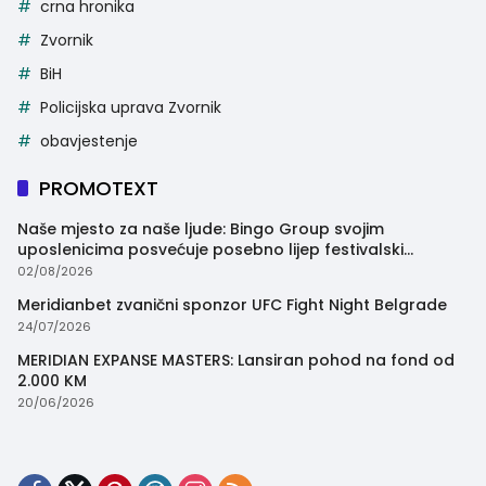
crna hronika
Zvornik
BiH
Policijska uprava Zvornik
obavjestenje
PROMOTEXT
Naše mjesto za naše ljude: Bingo Group svojim
uposlenicima posvećuje posebno lijep festivalski
trenutak
02/08/2026
Meridianbet zvanični sponzor UFC Fight Night Belgrade
24/07/2026
MERIDIAN EXPANSE MASTERS: Lansiran pohod na fond od
2.000 KM
20/06/2026