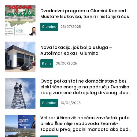
Dvodnevni program u Glumini: Koncert
Mustafe Isakovića, turniri i historijski čas
Glumina
23/07/2025
Nova lokacija, još bolja usluga –
Autolimar Roka II Glumina
Biznis
05/06/2025
Ovog petka stotine domaćinstava bez
električne energije na području Zvornika
zbog zamjene dotrajalog drvenog stuba
sa AB stubom
Glumina
10/04/2025
Velizar Aćimović obećao završetak puta
preko Šćemlije i vodovoda Zvornik-
zapad u prvoj godini mandata ako bude
izabran za gradonačelnika Zvornika