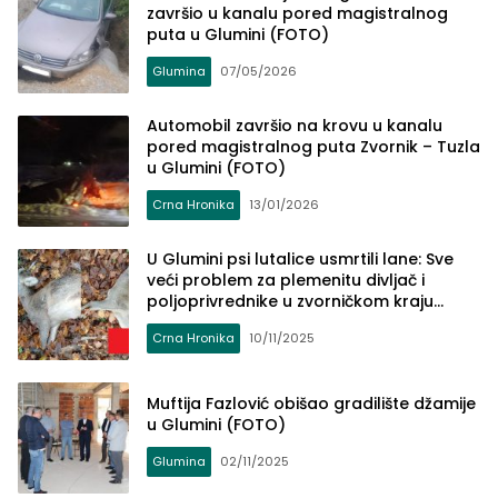
završio u kanalu pored magistralnog
puta u Glumini (FOTO)
Glumina
07/05/2026
Automobil završio na krovu u kanalu
pored magistralnog puta Zvornik – Tuzla
u Glumini (FOTO)
Crna Hronika
13/01/2026
U Glumini psi lutalice usmrtili lane: Sve
veći problem za plemenitu divljač i
poljoprivrednike u zvorničkom kraju
(FOTO)
Crna Hronika
10/11/2025
Muftija Fazlović obišao gradilište džamije
u Glumini (FOTO)
Glumina
02/11/2025