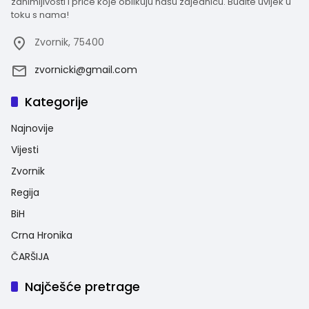
zanimljivosti i priče koje oblikuju našu zajednicu. Budite uvijek u
toku s nama!
Zvornik, 75400
zvornicki@gmail.com
Kategorije
Najnovije
Vijesti
Zvornik
Regija
BiH
Crna Hronika
ČARŠIJA
Najčešće pretrage