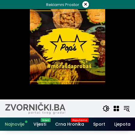
Skip
×
Reklamni Prostor
to
content
Najnovije
Vijesti
Crna Hronika
Sport
Ljepota i 