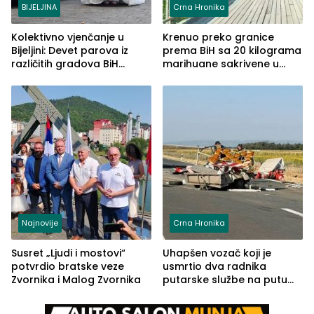
BIJELJINA
Crna Hronika
Kolektivno vjenčanje u
Krenuo preko granice
Bijeljini: Devet parova iz
prema BiH sa 20 kilograma
različitih gradova BiH
marihuane sakrivene u
izgovorilo sudbonosno da
automobilu
Najnovije
Crna Hronika
Susret „Ljudi i mostovi“
Uhapšen vozač koji je
potvrdio bratske veze
usmrtio dva radnika
Zvornika i Malog Zvornika
putarske službe na putu
od Loznice prema Šapcu
(FOTO)