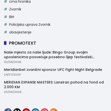
crna hronika
Zvornik
BiH
Policijska uprava Zvornik
obavjestenje
PROMOTEXT
Naše mjesto za naše ljude: Bingo Group svojim
uposlenicima posvećuje posebno lijep festivalski
trenutak
02/08/2026
Meridianbet zvanični sponzor UFC Fight Night Belgrade
24/07/2026
MERIDIAN EXPANSE MASTERS: Lansiran pohod na fond od
2.000 KM
20/06/2026