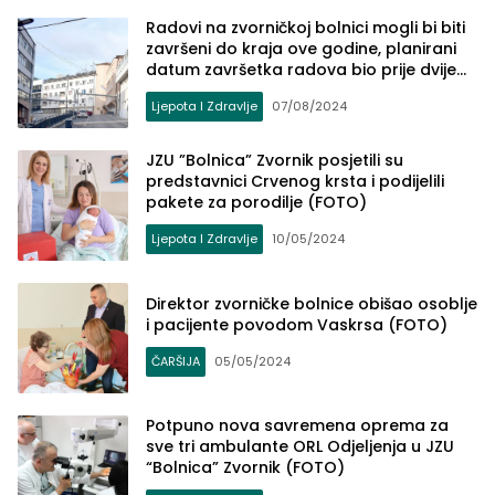
Radovi na zvorničkoj bolnici mogli bi biti
završeni do kraja ove godine, planirani
datum završetka radova bio prije dvije
godine
Ljepota I Zdravlje
07/08/2024
JZU ”Bolnica” Zvornik posjetili su
predstavnici Crvenog krsta i podijelili
pakete za porodilje (FOTO)
Ljepota I Zdravlje
10/05/2024
Direktor zvorničke bolnice obišao osoblje
i pacijente povodom Vaskrsa (FOTO)
ČARŠIJA
05/05/2024
Potpuno nova savremena oprema za
sve tri ambulante ORL Odjeljenja u JZU
“Bolnica” Zvornik (FOTO)