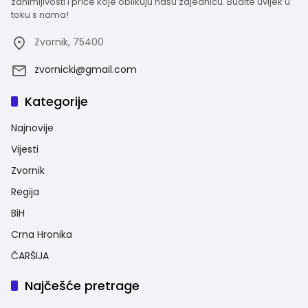
zanimljivosti i priče koje oblikuju našu zajednicu. Budite uvijek u
toku s nama!
Zvornik, 75400
zvornicki@gmail.com
Kategorije
Najnovije
Vijesti
Zvornik
Regija
BiH
Crna Hronika
ČARŠIJA
Najčešće pretrage