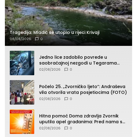
Tragedija: Mladić se utopio u rijeci Krivaji
08/08/2026
0
Jedno lice zadobilo povrede u
saobraćajnoj nezgodi u Tegarama
(FOTO)
02/08/2026
0
Počelo 25. „Zvorničko ljeto“: Andraševa
vila otvorila vrata posjetiocima (FOTO)
02/08/2026
0
Hitna pomoć Doma zdravlja Zvornik
uputila apel građanima: Pred nama su
temperature do 40°C, oprez zbog
02/08/2026
0
toplotnog udara