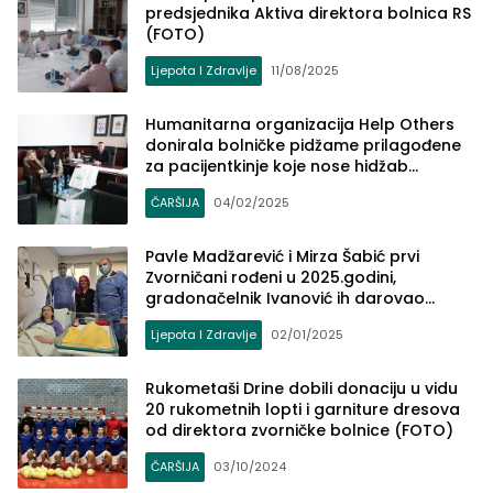
predsjednika Aktiva direktora bolnica RS
(FOTO)
Ljepota I Zdravlje
11/08/2025
Humanitarna organizacija Help Others
donirala bolničke pidžame prilagođene
za pacijentkinje koje nose hidžab
(maramu) na liječenju u zvorničkoj
ČARŠIJA
04/02/2025
bolnici (FOTO)
Pavle Madžarević i Mirza Šabić prvi
Zvorničani rođeni u 2025.godini,
gradonačelnik Ivanović ih darovao
zlatnicima sa motivima grada
Ljepota I Zdravlje
02/01/2025
Rukometaši Drine dobili donaciju u vidu
20 rukometnih lopti i garniture dresova
od direktora zvorničke bolnice (FOTO)
ČARŠIJA
03/10/2024