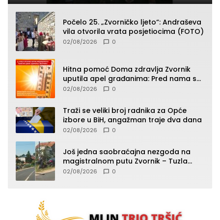
Počelo 25. „Zvorničko ljeto“: Andraševa
vila otvorila vrata posjetiocima (FOTO)
02/08/2026
0
Hitna pomoć Doma zdravlja Zvornik
uputila apel građanima: Pred nama su
temperature do 40°C, oprez zbog
02/08/2026
0
toplotnog udara
Traži se veliki broj radnika za Opće
izbore u BiH, angažman traje dva dana
02/08/2026
0
Još jedna saobraćajna nezgoda na
magistralnom putu Zvornik – Tuzla
(FOTO)
02/08/2026
0