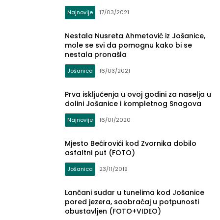
Najnovije
17/03/2021
Nestala Nusreta Ahmetović iz Jošanice,
mole se svi da pomognu kako bi se
nestala pronašla
Jošanica
16/03/2021
Prva isključenja u ovoj godini za naselja u
dolini Jošanice i kompletnog Snagova
Najnovije
16/01/2020
Mjesto Bećirovići kod Zvornika dobilo
asfaltni put (FOTO)
Jošanica
23/11/2019
Lančani sudar u tunelima kod Jošanice
pored jezera, saobraćaj u potpunosti
obustavljen (FOTO+VIDEO)