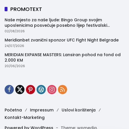
PROMOTEXT
Naše mjesto za naše ljude: Bingo Group svojim
uposlenicima posvećuje posebno lijep festivalski
trenutak
02/08/2026
Meridianbet zvanični sponzor UFC Fight Night Belgrade
24/07/2026
MERIDIAN EXPANSE MASTERS: Lansiran pohod na fond od
2.000 KM
20/06/2026
Početna
Impressum
Uslovi korištenja
Kontakt-Marketing
Powered by WordPress
-
Theme: wpmedia.