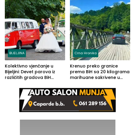
BIJELJINA
Crna Hronika
Kolektivno vjenčanje u
Krenuo preko granice
Bijeljini: Devet parova iz
prema BiH sa 20 kilograma
različitih gradova BiH
marihuane sakrivene u
izgovorilo sudbonosno da
automobilu