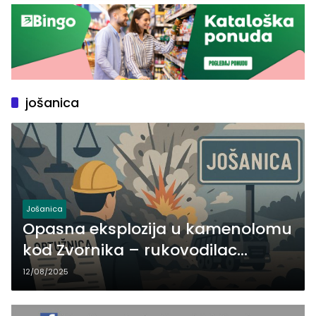
jošanica
Jošanica
Opasna eksplozija u kamenolomu
kod Zvornika – rukovodilac
optužen za nemar koji je ugrozio
12/08/2025
živote ljudi i oštetio imovinu