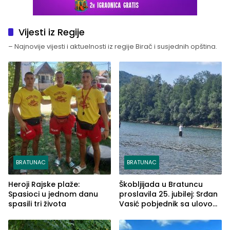
Vijesti iz Regije
– Najnovije vijesti i aktuelnosti iz regije Birač i susjednih opština.
BRATUNAC
BRATUNAC
Heroji Rajske plaže:
Škobljijada u Bratuncu
Spasioci u jednom danu
proslavila 25. jubilej: Srđan
spasili tri života
Vasić pobjednik sa ulovom
od 2.040 grama (FOTO)