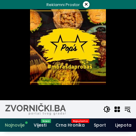
Skip
×
Reklamni Prostor
to
content
Najnovije
Vijesti
Crna Hronika
Sport
Ljepota i 