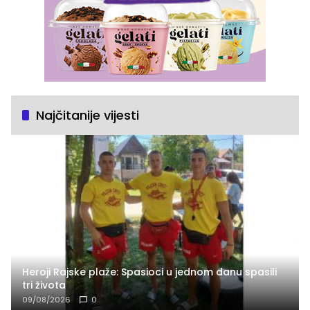
Najčitanije vijesti
Heroji Rajske plaže: Spasioci u jednom danu spasili
tri života
09/08/2026
0