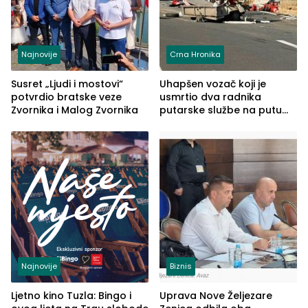
Najnovije
Crna Hronika
Susret „Ljudi i mostovi“
Uhapšen vozač koji je
potvrdio bratske veze
usmrtio dva radnika
Zvornika i Malog Zvornika
putarske službe na putu
od Loznice prema Šapcu
(FOTO)
Najnovije
Biznis
Ljetno kino Tuzla: Bingo i
Uprava Nove Željezare