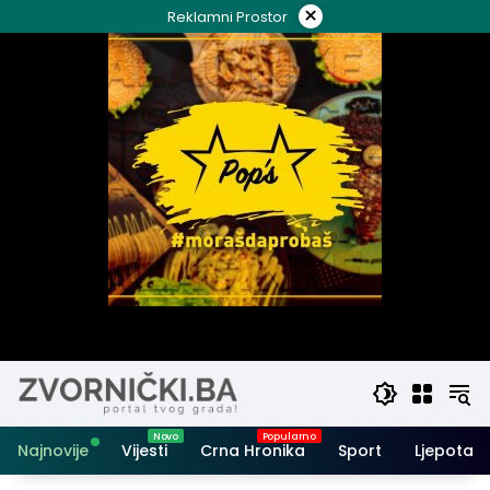
Skip
×
Reklamni Prostor
to
content
Najnovije
Vijesti
Crna Hronika
Sport
Ljepota i 