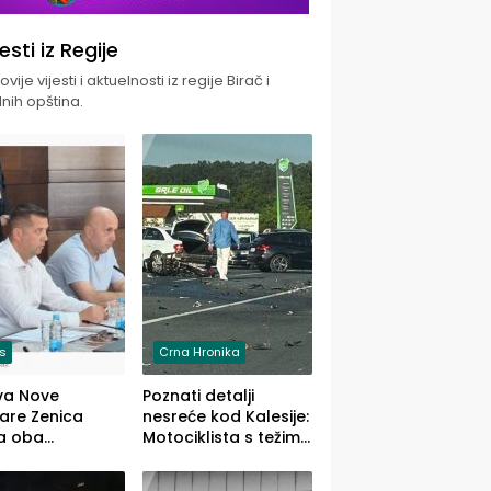
jesti iz Regije
vije vijesti i aktuelnosti iz regije Birač i
nih opština.
is
Crna Hronika
va Nove
Poznati detalji
zare Zenica
nesreće kod Kalesije:
a oba
Motociklista s težim,
dloga Vlade
dvoje vozača s
Ustrajni da je
lakšim povredama