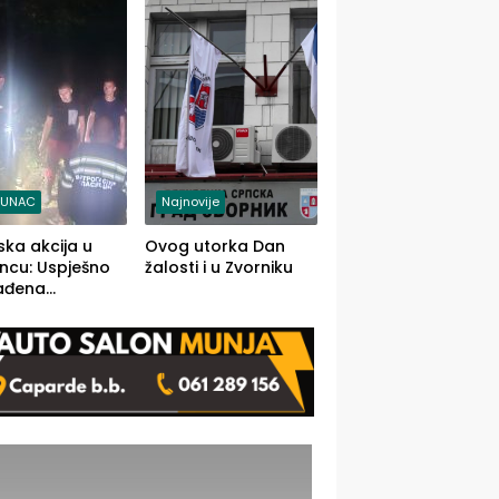
j jedino rješenje
TUNAC
Najnovije
ska akcija u
Ovog utorka Dan
ncu: Uspješno
žalosti i u Zvorniku
ađena
mdesetogodišnj
nka Lazić,
 iz Kravice.