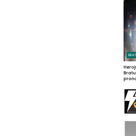
steča
BRA
Heroj
Bratu
pron
seda
a Iva
rodom