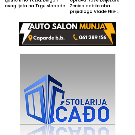
Ljetno kino Tuzla: Bingo i
Uprava Nove Željezare
ovog ljeta na Trgu slobode
Zenica odbila oba
prijedloga Vlade FBiH:
Ustrajni da je stečaj jedino
rješenje