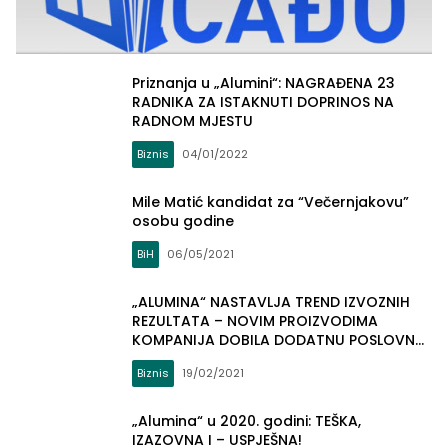
Priznanja u „Alumini“: NAGRAĐENA 23
RADNIKA ZA ISTAKNUTI DOPRINOS NA
RADNOM MJESTU
Biznis
04/01/2022
Mile Matić kandidat za “Večernjakovu”
osobu godine
BiH
06/05/2021
„ALUMINA“ NASTAVLJA TREND IZVOZNIH
REZULTATA – NOVIM PROIZVODIMA
KOMPANIJA DOBILA DODATNU POSLOVNU
STABILNOST
Biznis
19/02/2021
„Alumina“ u 2020. godini: TEŠKA,
IZAZOVNA I – USPJEŠNA!