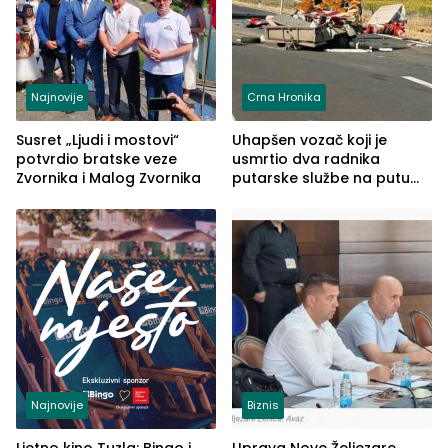
Najnovije
Crna Hronika
Susret „Ljudi i mostovi“
Uhapšen vozač koji je
potvrdio bratske veze
usmrtio dva radnika
Zvornika i Malog Zvornika
putarske službe na putu
od Loznice prema Šapcu
(FOTO)
Najnovije
Biznis