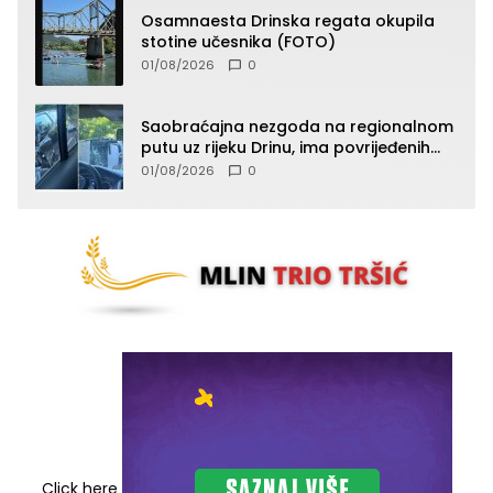
Osamnaesta Drinska regata okupila
stotine učesnika (FOTO)
01/08/2026
0
Saobraćajna nezgoda na regionalnom
putu uz rijeku Drinu, ima povrijeđenih
lica (FOTO)
01/08/2026
0
Click here