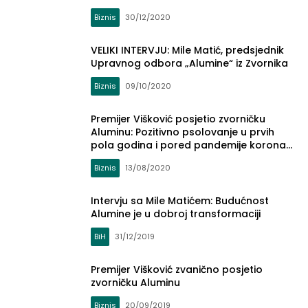
Biznis
30/12/2020
VELIKI INTERVJU: Mile Matić, predsjednik
Upravnog odbora „Alumine“ iz Zvornika
Biznis
09/10/2020
Premijer Višković posjetio zvorničku
Aluminu: Pozitivno psolovanje u prvih
pola godina i pored pandemije korona
virusa
Biznis
13/08/2020
Intervju sa Mile Matićem: Budućnost
Alumine je u dobroj transformaciji
BiH
31/12/2019
Premijer Višković zvanično posjetio
zvorničku Aluminu
Biznis
20/09/2019