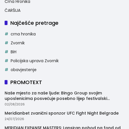
Crna Hronika
ČARŠIJA
Najčešće pretrage
crna hronika
Zvornik
BiH
Policijska uprava Zvornik
obavjestenje
PROMOTEXT
Naše mjesto za naše ljude: Bingo Group svojim
uposlenicima posvećuje posebno lijep festivalski
trenutak
02/08/2026
Meridianbet zvanični sponzor UFC Fight Night Belgrade
24/07/2026
MERIDIAN EXPANSE MASTERS: Lansiran pohod na fond od