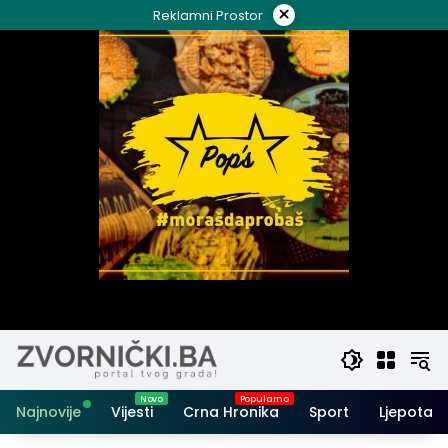
Skip
×
Reklamni Prostor
to
content
Najnovije
Vijesti
Crna Hronika
Sport
Ljepota i 