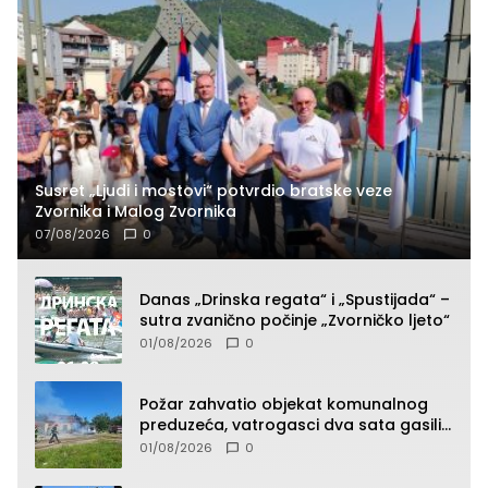
Susret „Ljudi i mostovi“ potvrdio bratske veze
Zvornika i Malog Zvornika
07/08/2026
0
Danas „Drinska regata“ i „Spustijada“ –
sutra zvanično počinje „Zvorničko ljeto“
01/08/2026
0
Požar zahvatio objekat komunalnog
preduzeća, vatrogasci dva sata gasili
vatru (FOTO)
01/08/2026
0