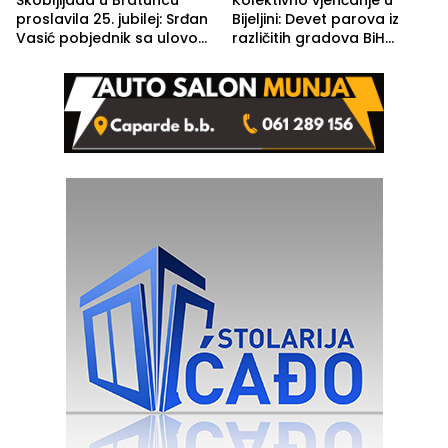
Škobljijada u Bratuncu
Kolektivno vjenčanje u
proslavila 25. jubilej: Srđan
Bijeljini: Devet parova iz
Vasić pobjednik sa ulovom
različitih gradova BiH
od 2.040 grama (FOTO)
izgovorilo sudbonosno da