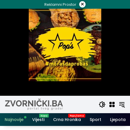
Skip
×
Reklamni Prostor
to
content
Najnovije
Vijesti
Crna Hronika
Sport
Ljepota i 