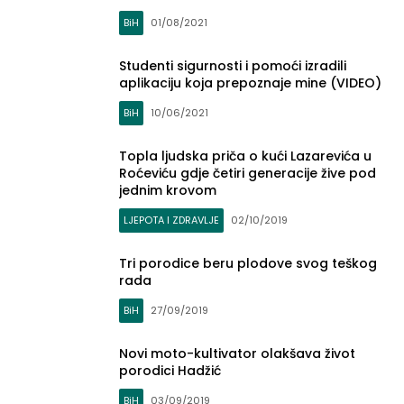
BiH
01/08/2021
Studenti sigurnosti i pomoći izradili
aplikaciju koja prepoznaje mine (VIDEO)
BiH
10/06/2021
Topla ljudska priča o kući Lazarevića u
Roćeviću gdje četiri generacije žive pod
jednim krovom
LJEPOTA I ZDRAVLJE
02/10/2019
Tri porodice beru plodove svog teškog
rada
BiH
27/09/2019
Novi moto-kultivator olakšava život
porodici Hadžić
BiH
03/09/2019