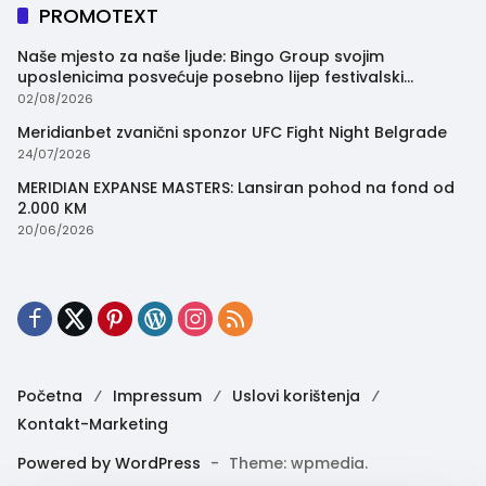
PROMOTEXT
Naše mjesto za naše ljude: Bingo Group svojim
uposlenicima posvećuje posebno lijep festivalski
trenutak
02/08/2026
Meridianbet zvanični sponzor UFC Fight Night Belgrade
24/07/2026
MERIDIAN EXPANSE MASTERS: Lansiran pohod na fond od
2.000 KM
20/06/2026
Početna
Impressum
Uslovi korištenja
Kontakt-Marketing
Powered by WordPress
-
Theme: wpmedia.