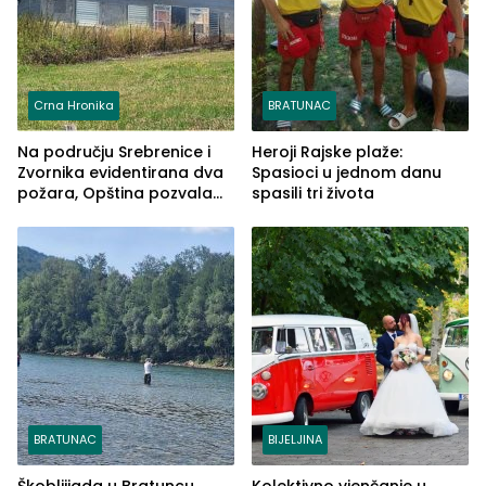
Crna Hronika
BRATUNAC
Na području Srebrenice i
Heroji Rajske plaže:
Zvornika evidentirana dva
Spasioci u jednom danu
požara, Opština pozvala
spasili tri života
na smirivanje tenzija
BRATUNAC
BIJELJINA