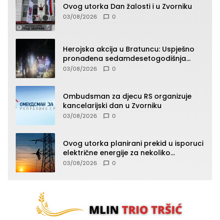
Ovog utorka Dan žalosti i u Zvorniku
03/08/2026
0
Herojska akcija u Bratuncu: Uspješno
pronađena sedamdesetogodišnja
Ivanka Lazić, rodom iz Kravice.
03/08/2026
0
Ombudsman za djecu RS organizuje
kancelarijski dan u Zvorniku
03/08/2026
0
Ovog utorka planirani prekid u isporuci
električne energije za nekoliko
zvorničkih naselja
03/08/2026
0