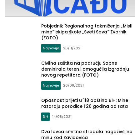
Pobjednik Regionalnog takmičenja „Misli
mine“ ekipa škole „Sveti Sava“ Zvornik
(FOTO)
Najnovije
26/11/2021
Civilna zaštita na području Sapne
deminirala teren i omogućila izgradnju
novog repetitora (FOTO)
Najnovije
26/08/2021
Opasnost prijeti u 118 opština BiH: Mine
razaraju porodice i 26 godina od rata
BiH
14/08/2021
Dva lovca smrtno stradala nagazivši na
minu kod Zavidovića