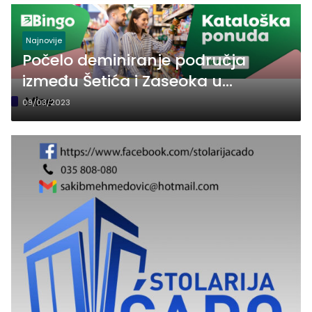
Najnovije
Počelo deminiranje područja
između Šetića i Zaseoka u
Zvorniku
Mine
09/03/2023