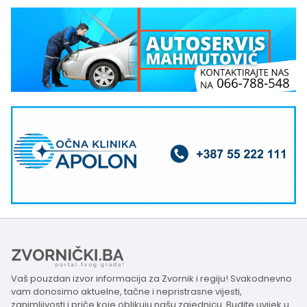
Vaš pouzdan izvor informacija za Zvornik i regiju! Svakodnevno
vam donosimo aktuelne, tačne i nepristrasne vijesti,
zanimljivosti i priče koje oblikuju našu zajednicu. Budite uvijek u