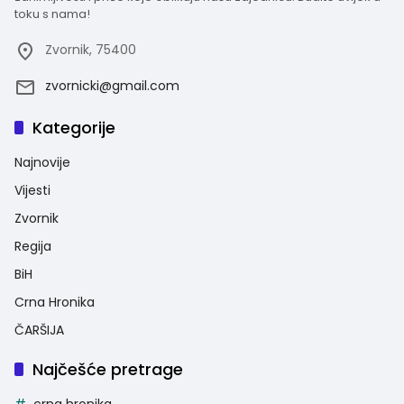
toku s nama!
Zvornik, 75400
zvornicki@gmail.com
Kategorije
Najnovije
Vijesti
Zvornik
Regija
BiH
Crna Hronika
ČARŠIJA
Najčešće pretrage
crna hronika