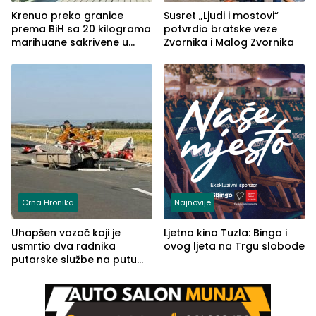
Krenuo preko granice
Susret „Ljudi i mostovi“
prema BiH sa 20 kilograma
potvrdio bratske veze
marihuane sakrivene u
Zvornika i Malog Zvornika
automobilu
Crna Hronika
Najnovije
Uhapšen vozač koji je
Ljetno kino Tuzla: Bingo i
usmrtio dva radnika
ovog ljeta na Trgu slobode
putarske službe na putu
od Loznice prema Šapcu
(FOTO)