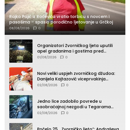
Rajko Pajić iz Roćevića vratio torbicu s novcem i
pasošima – spasio porodično ljetovanje u Grčkoj
08/08/2026
0
Organizatori Zvorničkog ljeta uputili
apel građanima i gostima pred
početak koncertnog programa
01/08/2026
0
Novi veliki uspjeh zvorničkog džudoa:
Danijela Kajtazović viceprvakinja
Balkana u seniorskoj konkurenciji
02/08/2026
0
Jedno lice zadobilo povrede u
saobraćajnoj nezgodi u Tegarama
(FOTO)
02/08/2026
0
Počelo 25. „Zvorničko ljeto“: Andraševa