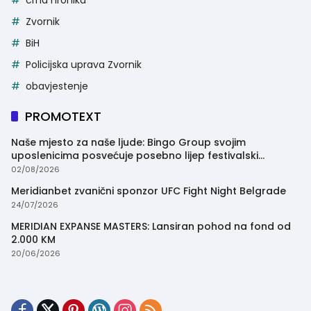
Zvornik
BiH
Policijska uprava Zvornik
obavjestenje
PROMOTEXT
Naše mjesto za naše ljude: Bingo Group svojim
uposlenicima posvećuje posebno lijep festivalski
trenutak
02/08/2026
Meridianbet zvanični sponzor UFC Fight Night Belgrade
24/07/2026
MERIDIAN EXPANSE MASTERS: Lansiran pohod na fond od
2.000 KM
20/06/2026