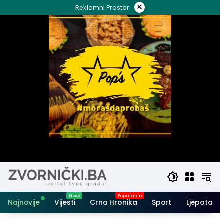
Skip
×
Reklamni Prostor
to
content
Najnovije
Vijesti
Crna Hronika
Sport
Ljepota i 