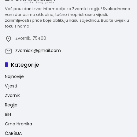
Vaš pouzdan izvor informacija za Zvornik i regiju! Svakodnevno
vam donosimo aktuelne, tačne i nepristrasne vijesti,
zanimljivosti i priče koje oblikuju našu zajednicu. Budite uvijek u
toku s nama!
Zvornik, 75400
zvornicki@gmail.com
Kategorije
Najnovije
Vijesti
Zvornik
Regija
BiH
Crna Hronika
ČARŠIJA