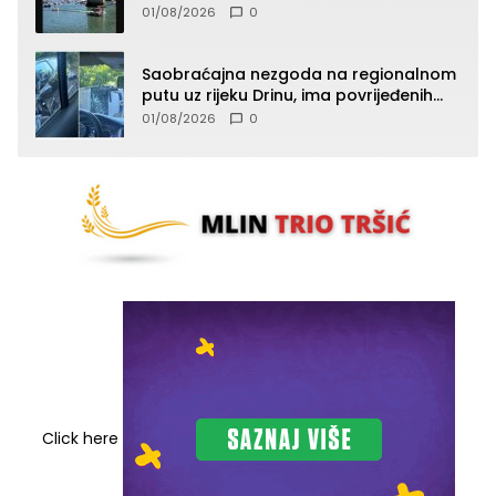
01/08/2026
0
Saobraćajna nezgoda na regionalnom
putu uz rijeku Drinu, ima povrijeđenih
lica (FOTO)
01/08/2026
0
Click here