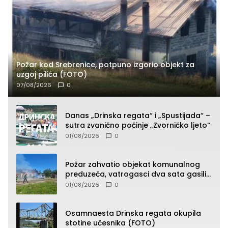
Požar kod Srebrenice, potpuno izgorio objekt za
uzgoj pilića (FOTO)
07/08/2026
0
Danas „Drinska regata“ i „Spustijada“ –
sutra zvanično počinje „Zvorničko ljeto“
01/08/2026
0
Požar zahvatio objekat komunalnog
preduzeća, vatrogasci dva sata gasili
vatru (FOTO)
01/08/2026
0
Osamnaesta Drinska regata okupila
stotine učesnika (FOTO)