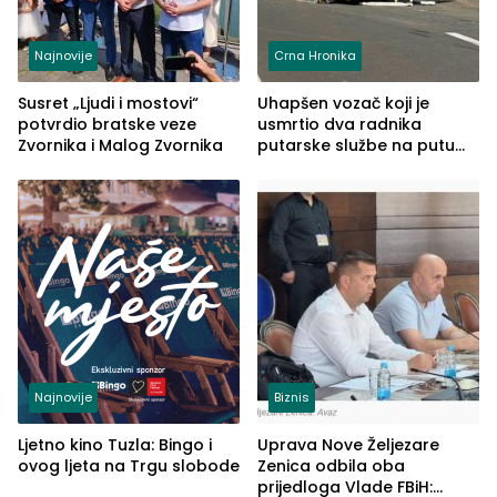
Najnovije
Crna Hronika
Susret „Ljudi i mostovi“
Uhapšen vozač koji je
potvrdio bratske veze
usmrtio dva radnika
Zvornika i Malog Zvornika
putarske službe na putu
od Loznice prema Šapcu
(FOTO)
Najnovije
Biznis
Ljetno kino Tuzla: Bingo i
Uprava Nove Željezare
ovog ljeta na Trgu slobode
Zenica odbila oba
prijedloga Vlade FBiH: