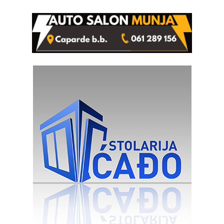
Ustrajni da je stečaj jedino
rješenje