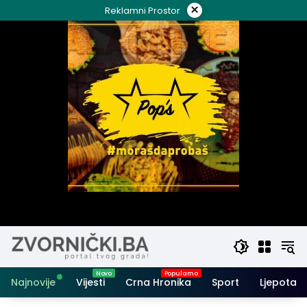
Skip
×
Reklamni Prostor
to
content
Najnovije
Vijesti
Crna Hronika
Sport
Ljepota i 