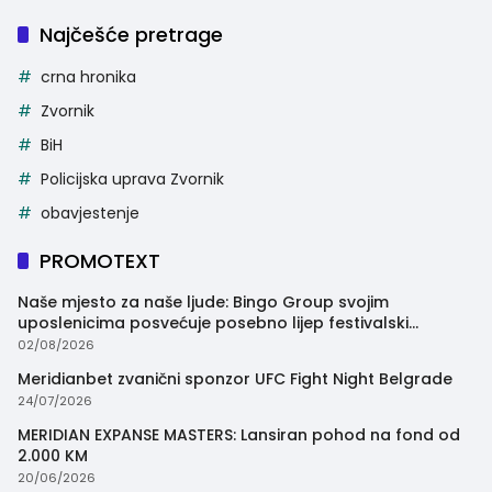
Najčešće pretrage
crna hronika
Zvornik
BiH
Policijska uprava Zvornik
obavjestenje
PROMOTEXT
Naše mjesto za naše ljude: Bingo Group svojim
uposlenicima posvećuje posebno lijep festivalski
trenutak
02/08/2026
Meridianbet zvanični sponzor UFC Fight Night Belgrade
24/07/2026
MERIDIAN EXPANSE MASTERS: Lansiran pohod na fond od
2.000 KM
20/06/2026