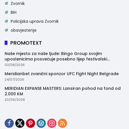
Zvornik
BiH
Policijska uprava Zvornik
obavjestenje
PROMOTEXT
Naše mjesto za naše ljude: Bingo Group svojim
uposlenicima posvećuje posebno lijep festivalski
trenutak
02/08/2026
Meridianbet zvanični sponzor UFC Fight Night Belgrade
24/07/2026
MERIDIAN EXPANSE MASTERS: Lansiran pohod na fond od
2.000 KM
20/06/2026