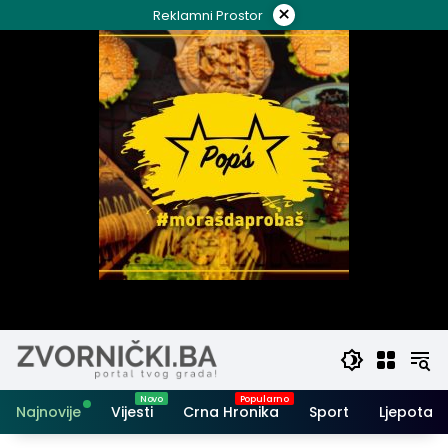
Skip
×
Reklamni Prostor
to
content
Najnovije
Vijesti
Crna Hronika
Sport
Ljepota i 