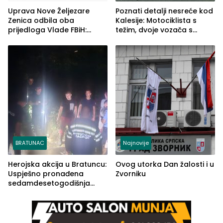
Uprava Nove Željezare
Poznati detalji nesreće kod
Zenica odbila oba
Kalesije: Motociklista s
prijedloga Vlade FBiH:
težim, dvoje vozača s
Ustrajni da je stečaj jedino
lakšim povredama
rješenje
BRATUNAC
Najnovije
Herojska akcija u Bratuncu:
Ovog utorka Dan žalosti i u
Uspješno pronađena
Zvorniku
sedamdesetogodišnja
Ivanka Lazić, rodom iz
Kravice.