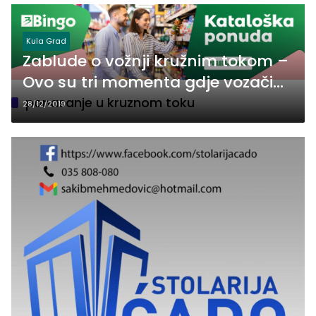
Kula Grad
Zablude o vožnji kružnim tokom –
Ovo su tri momenta gdje vozači
griješe
ponasanje u kruznom toku
28/12/2019