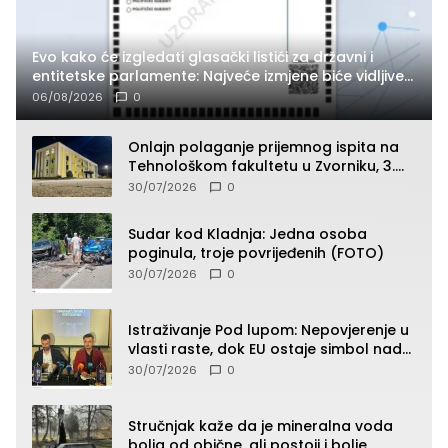
Evo kako će izgledati glasački listići za državni i
entitetske parlamente: Najveće izmjene biće vidljive
na njima
06/08/2026
0
Onlajn polaganje prijemnog ispita na
Tehnološkom fakultetu u Zvorniku, 3.
septembra u 9.00 časova
30/07/2026
0
Sudar kod Kladnja: Jedna osoba
poginula, troje povrijeđenih (FOTO)
30/07/2026
0
Istraživanje Pod lupom: Nepovjerenje u
vlasti raste, dok EU ostaje simbol nade
građana
30/07/2026
0
Stručnjak kaže da je mineralna voda
bolja od obične, ali postoji i bolje