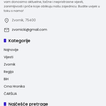
vam donosimo aktuelne, tačne i nepristrasne vijesti,
zanimljivosti i priče koje oblikuju našu zajednicu. Budite uvijek u
toku s nama!
Zvornik, 75400
zvornicki@gmail.com
Kategorije
Najnovije
Vijesti
Zvornik
Regija
BiH
Crna Hronika
ČARŠIJA
Najčešće pretrage