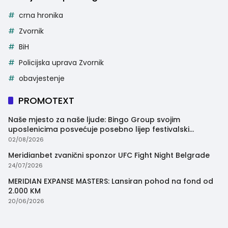
crna hronika
Zvornik
BiH
Policijska uprava Zvornik
obavjestenje
PROMOTEXT
Naše mjesto za naše ljude: Bingo Group svojim
uposlenicima posvećuje posebno lijep festivalski
trenutak
02/08/2026
Meridianbet zvanični sponzor UFC Fight Night Belgrade
24/07/2026
MERIDIAN EXPANSE MASTERS: Lansiran pohod na fond od
2.000 KM
20/06/2026