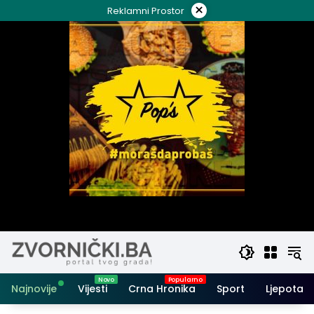
Skip
×
Reklamni Prostor
to
content
Najnovije
Vijesti
Crna Hronika
Sport
Ljepota i 