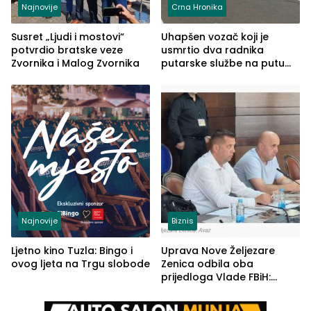
Najnovije
Crna Hronika
Susret „Ljudi i mostovi“
Uhapšen vozač koji je
potvrdio bratske veze
usmrtio dva radnika
Zvornika i Malog Zvornika
putarske službe na putu
od Loznice prema Šapcu
(FOTO)
Najnovije
Biznis
Ljetno kino Tuzla: Bingo i
Uprava Nove Željezare
ovog ljeta na Trgu slobode
Zenica odbila oba
prijedloga Vlade FBiH:
Ustrajni da je stečaj jedino
rješenje