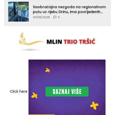
Saobraćajna nezgoda na regionalnom
putu uz rijeku Drinu, ima povrijeđenih
lica (FOTO)
01/08/2026
0
Click here