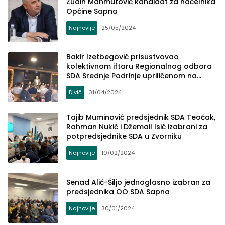
Zudin Mahmutović kandidat za načelnika
Općine Sapna
Najnovije
25/05/2024
Bakir Izetbegović prisustvovao
kolektivnom iftaru Regionalnog odbora
SDA Srednje Podrinje upriličenom na
Diviču
Divič
01/04/2024
Tajib Muminović predsjednik SDA Teočak,
Rahman Nukić i Džemail Isić izabrani za
potpredsjednike SDA u Zvorniku
Najnovije
10/02/2024
Senad Alić-Šiljo jednoglasno izabran za
predsjednika OO SDA Sapna
Najnovije
30/01/2024