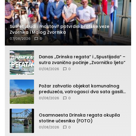
Susret „Ljudi i mostovi“ potvrdio bratske veze
Zvornika i Malog Zvornika
07/08/2026
0
Danas „Drinska regata“ i „Spustijada“ –
sutra zvanično počinje „Zvorničko ljeto“
01/08/2026
0
Požar zahvatio objekat komunalnog
preduzeća, vatrogasci dva sata gasili
vatru (FOTO)
01/08/2026
0
Osamnaesta Drinska regata okupila
stotine učesnika (FOTO)
01/08/2026
0