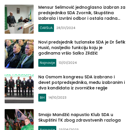
Mensur Selimović jednoglasno izabran za
predsjednika SDA Zvornik, Skupština
izabrala i Izvršni odbor i ostala radna
tijela
ČARŠIJA
28/01/2024
Novi predsjednik tuzlanske SDA je Dr Šefik
Husić, nasljedio funkciju koju je
godinama vršio Salko Zildžić
Najnovije
13/01/2024
Na Osmom kongresu SDA izabrano i
devet potpredsjednika, među izabranim i
dva kandidata iz zvorničke regije
BiH
14/10/2023
Smajo Mandžić napustio Klub SDA u
Skupštini TK zbog zdravstvenih razloga
Najnovije
23/06/2023