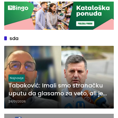
sda
Najnovije
Tabaković: Imali smo stranačku
uputu da glasamo za veto, ali je
Mahmutović imao drugačije
28/01/2026
viđenje