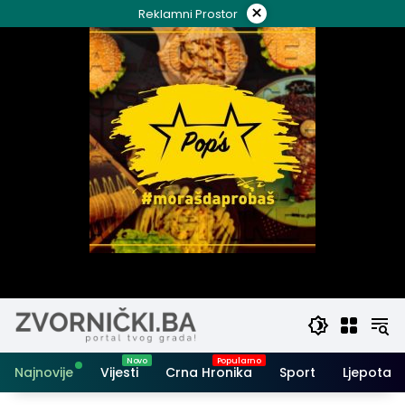
Skip
×
Reklamni Prostor
to
content
Najnovije
Vijesti
Crna Hronika
Sport
Ljepota i 