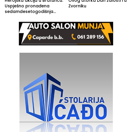
Herojska akcija u Bratuncu:
Ovog utorka Dan žalosti i u
Uspješno pronađena
Zvorniku
sedamdesetogodišnja
Ivanka Lazić, rodom iz
Kravice.