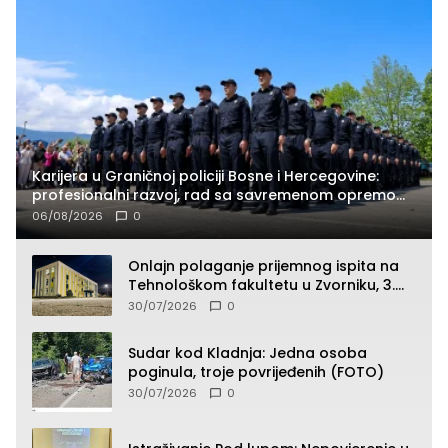
Karijera u Graničnoj policiji Bosne i Hercegovine:
profesionalni razvoj, rad sa savremenom opremom
i služba građanima
06/08/2026
0
Onlajn polaganje prijemnog ispita na
Tehnološkom fakultetu u Zvorniku, 3.
septembra u 9.00 časova
30/07/2026
0
Sudar kod Kladnja: Jedna osoba
poginula, troje povrijeđenih (FOTO)
30/07/2026
0