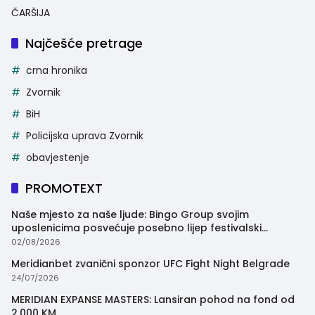
ČARŠIJA
Najčešće pretrage
crna hronika
Zvornik
BiH
Policijska uprava Zvornik
obavjestenje
PROMOTEXT
Naše mjesto za naše ljude: Bingo Group svojim
uposlenicima posvećuje posebno lijep festivalski
trenutak
02/08/2026
Meridianbet zvanični sponzor UFC Fight Night Belgrade
24/07/2026
MERIDIAN EXPANSE MASTERS: Lansiran pohod na fond od
2.000 KM