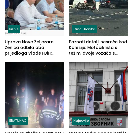
Biznis
Crna Hronika
Uprava Nove Željezare
Poznati detalji nesreće kod
Zenica odbila oba
Kalesije: Motociklista s
prijedloga Vlade FBiH:
težim, dvoje vozača s
Ustrajni da je stečaj jedino
lakšim povredama
rješenje
BRATUNAC
Najnovije