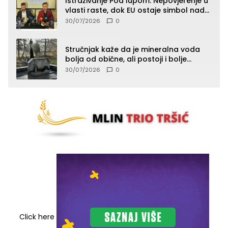
Istraživanje Pod lupom: Nepovjerenje u
vlasti raste, dok EU ostaje simbol nade
građana
30/07/2026
0
Stručnjak kaže da je mineralna voda
bolja od obične, ali postoji i bolje
rješenje
30/07/2026
0
Click here