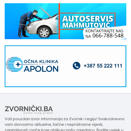
Vaš pouzdan izvor informacija za Zvornik i regiju! Svakodnevno
vam donosimo aktuelne, tačne i nepristrasne vijesti,
zanimljivosti i priče koje oblikuju našu zajednicu. Budite uvijek u