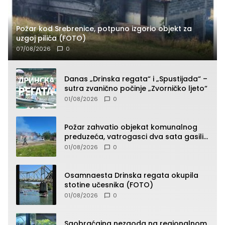
Požar kod Srebrenice, potpuno izgorio objekt za
uzgoj pilića (FOTO)
07/08/2026
0
Danas „Drinska regata“ i „Spustijada“ –
sutra zvanično počinje „Zvorničko ljeto“
01/08/2026
0
Požar zahvatio objekat komunalnog
preduzeća, vatrogasci dva sata gasili
vatru (FOTO)
01/08/2026
0
Osamnaesta Drinska regata okupila
stotine učesnika (FOTO)
01/08/2026
0
Saobraćajna nezgoda na regionalnom