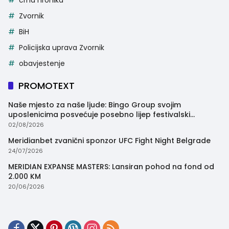
Zvornik
BiH
Policijska uprava Zvornik
obavjestenje
PROMOTEXT
Naše mjesto za naše ljude: Bingo Group svojim
uposlenicima posvećuje posebno lijep festivalski
trenutak
02/08/2026
Meridianbet zvanični sponzor UFC Fight Night Belgrade
24/07/2026
MERIDIAN EXPANSE MASTERS: Lansiran pohod na fond od
2.000 KM
20/06/2026