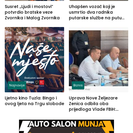
Susret „Ljudi i mostovi“
Uhapšen vozač koji je
potvrdio bratske veze
usmrtio dva radnika
Zvornika i Malog Zvornika
putarske službe na putu
od Loznice prema Šapcu
(FOTO)
Najnovije
Biznis
Ljetno kino Tuzla: Bingo i
Uprava Nove Željezare
ovog ljeta na Trgu slobode
Zenica odbila oba
prijedloga Vlade FBiH:
Ustrajni da je stečaj jedino
rješenje