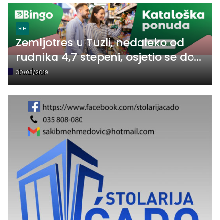
BiH
Zemljotres u Tuzli, nedaleko od
rudnika 4,7 stepeni, osjetio se do
Banjaluke
tuzlaa
30/08/2019