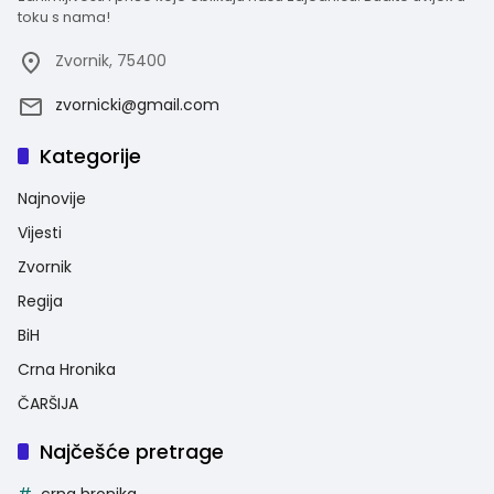
toku s nama!
Zvornik, 75400
zvornicki@gmail.com
Kategorije
Najnovije
Vijesti
Zvornik
Regija
BiH
Crna Hronika
ČARŠIJA
Najčešće pretrage
crna hronika