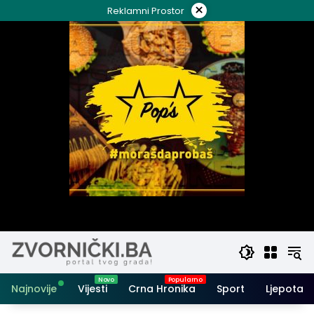
Skip
×
Reklamni Prostor
to
content
Najnovije
Vijesti
Crna Hronika
Sport
Ljepota i 