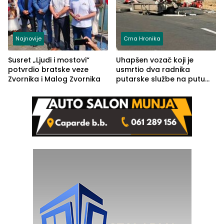
Najnovije
Crna Hronika
Susret „Ljudi i mostovi“
Uhapšen vozač koji je
potvrdio bratske veze
usmrtio dva radnika
Zvornika i Malog Zvornika
putarske službe na putu
od Loznice prema Šapcu
(FOTO)