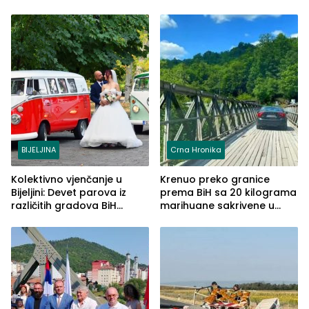
BIJELJINA
Crna Hronika
Kolektivno vjenčanje u
Krenuo preko granice
Bijeljini: Devet parova iz
prema BiH sa 20 kilograma
različitih gradova BiH
marihuane sakrivene u
izgovorilo sudbonosno da
automobilu