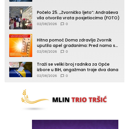
Počelo 25. „Zvorničko ljeto“: Andraševa
vila otvorila vrata posjetiocima (FOTO)
02/08/2026
0
Hitna pomoć Doma zdravlja Zvornik
uputila apel građanima: Pred nama su
temperature do 40°C, oprez zbog
02/08/2026
0
toplotnog udara
Traži se veliki broj radnika za Opće
izbore u BiH, angažman traje dva dana
02/08/2026
0