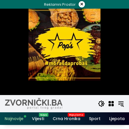
Skip
×
Reklamni Prostor
to
content
Najnovije
Vijesti
Crna Hronika
Sport
Ljepota i 