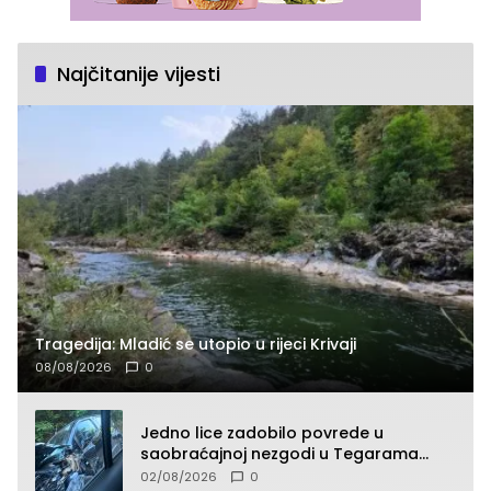
Najčitanije vijesti
Tragedija: Mladić se utopio u rijeci Krivaji
08/08/2026
0
Jedno lice zadobilo povrede u
saobraćajnoj nezgodi u Tegarama
(FOTO)
02/08/2026
0