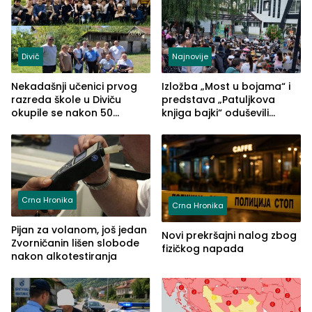
Divič
Najnovije
Nekadašnji učenici prvog
Izložba „Most u bojama“ i
razreda škole u Diviču
predstava „Patuljkova
okupile se nakon 50
knjiga bajki“ oduševili
godina, a učitelj Mustafa
posjetioce
Pašić im održao čas
(FOTO)
Crna Hronika
Crna Hronika
Pijan za volanom, još jedan
Novi prekršajni nalog zbog
Zvorničanin lišen slobode
fizičkog napada
nakon alkotestiranja