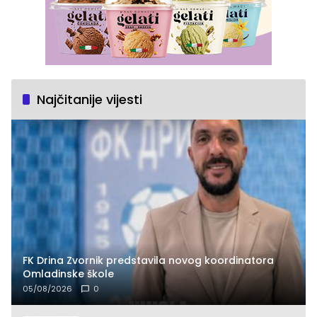
Najčitanije vijesti
FK Drina Zvornik predstavila novog koordinatora
Omladinske škole
05/08/2026
0