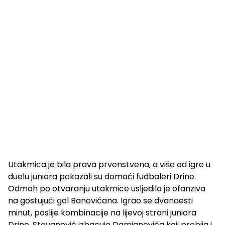
Utakmica je bila prava prvenstvena, a više od igre u
duelu juniora pokazali su domaći fudbaleri Drine.
Odmah po otvaranju utakmice usljedila je ofanziva
na gostujući gol Banovićana. Igrao se dvanaesti
minut, poslije kombinacije na lijevoj strani juniora
Drine, Stevanović izbacuje Damjanovića koji probija i