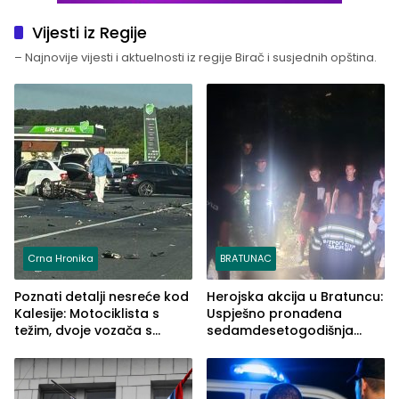
Vijesti iz Regije
– Najnovije vijesti i aktuelnosti iz regije Birač i susjednih opština.
Crna Hronika
BRATUNAC
Poznati detalji nesreće kod
Herojska akcija u Bratuncu:
Kalesije: Motociklista s
Uspješno pronađena
težim, dvoje vozača s
sedamdesetogodišnja
lakšim povredama
Ivanka Lazić, rodom iz
Kravice.