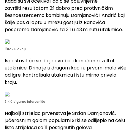
Kada su svi očekivali da ć se poluvrijeme
završiti rezultatom 2:1 dobro pred protivničkim
šesnaestercemo kombinuju Damjanović i Andrić koji
šalje pas a loptu u mrežu gostiju iz Banovića
posprema Damjanović za 3:1 u 43.minutu utakmice.
Čirak u akciji
Ispostavit će se da je ovo bio i konačan rezultat
utakmice. Drina je u drugom kao i u prvom imala više
od igre, kontrolisala utakmicu i istu mirno privela
kraju.
Erkić sigurno interveniše
Najbolji strijelac prvenstva je Srđan Damjanović,
jučerašnjim golom popularni Srki se odlijepio na čelu
liste strijelaca sa 11 postignutih golova.