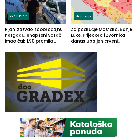
BRATUNAC
Najnovije
Pijan izazvao saobraćajnu
Za područje Mostara, Banje
nezgodu, uhapšeni vozač
Luke, Prijedora i Zvornika
imao čak 1,90 promila
danas upaljen crveni
alkohola u krvi
meteoalarm