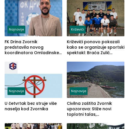
Najnovije
Križevići
FK Drina Zvornik
Križevići ponovo pokazali
predstavila novog
kako se organizuje sportski
koordinatora Omladinske
spektakl: Braća Zulić
škole
osvojila Križevići kup 2026
Najnovije
Najnovije
U četvrtak bez struje više
Civilna zaštita Zvornik
naselja kod Zvornika
upozorava: Stiže novi
toplotni talas,
temperature do 41 stepen