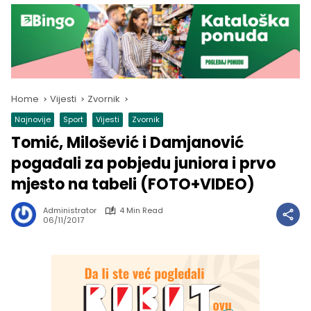
Home
Vijesti
Zvornik
Najnovije
Sport
Vijesti
Zvornik
Tomić, Milošević i Damjanović
pogađali za pobjedu juniora i prvo
mjesto na tabeli (FOTO+VIDEO)
Administrator
4 Min Read
06/11/2017