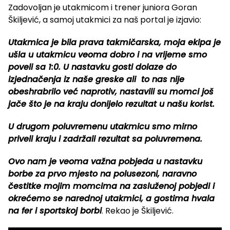
Zadovoljan je utakmicom i trener juniora Goran
Škiljević, a samoj utakmici za naš portal je izjavio:
Utakmica je bila prava takmičarska, moja ekipa je
ušla u utakmicu veoma dobro i na vrijeme smo
poveli sa 1:0. U nastavku gosti dolaze do
izjednačenja iz naše greske ali to nas nije
obeshrabrilo već naprotiv, nastavili su momci još
jače što je na kraju donijelo rezultat u našu korist.
U drugom poluvremenu utakmicu smo mirno
priveli kraju i zadržali rezultat sa poluvremena.
Ovo nam je veoma važna pobjeda u nastavku
borbe za prvo mjesto na polusezoni, naravno
čestitke mojim momcima na zasluženoj pobjedi i
okrećemo se narednoj utakmici, a gostima hvala
na fer i sportskoj borbi
. Rekao je Škiljević.