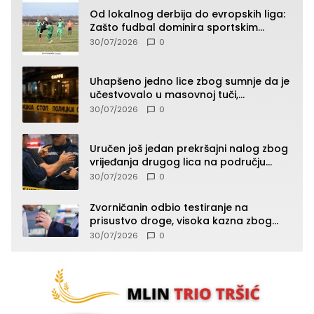
Od lokalnog derbija do evropskih liga:
Zašto fudbal dominira sportskim
klađenjem
30/07/2026
0
Uhapšeno jedno lice zbog sumnje da je
učestvovalo u masovnoj tuči,
maloljetnik zadobio povrede
30/07/2026
0
Uručen još jedan prekršajni nalog zbog
vrijeđanja drugog lica na području
Zvornika
30/07/2026
0
Zvorničanin odbio testiranje na
prisustvo droge, visoka kazna zbog
kršenja Zakona o osnovama
30/07/2026
0
bezbjednosti saobraćaja