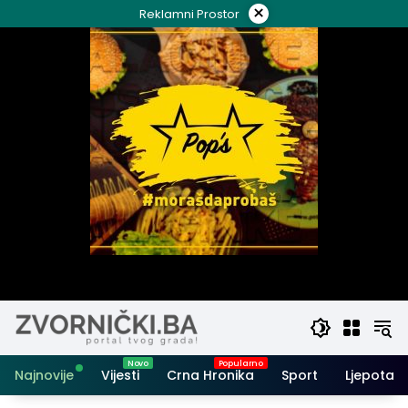
Skip
×
Reklamni Prostor
to
content
Najnovije
Vijesti
Crna Hronika
Sport
Ljepota i 