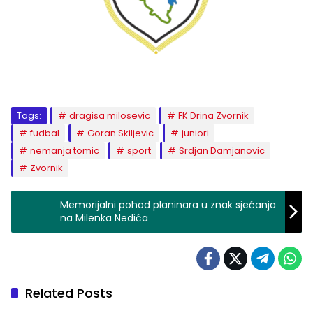
Tags:
dragisa milosevic
FK Drina Zvornik
fudbal
Goran Skiljevic
juniori
nemanja tomic
sport
Srdjan Damjanovic
Zvornik
Memorijalni pohod planinara u znak sjećanja
na Milenka Nedića
Related Posts