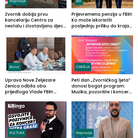
Najnovije
BiH
Zvornik dobija prvu
Prijevremena penzija u FBiH:
kancelariju Centra za
Ko može iskoristiti
nestalu i zlostavljanu djecu
posljednju priliku do kraja
u RS-u
2026. godine
Biznis
ČARŠIJA
Uprava Nove Željezare
Peti dan „Zvorničkog ljeta“
Zenica odbila oba
donosi bogat program:
prijedloga Vlade FBiH:
Muzika, pozorište i koncert
Ustrajni da je stečaj jedino
Stoje
rješenje
KULTURA
Najnovije