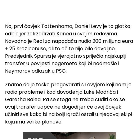
No, prvi čovjek Tottenhama, Daniel Levy je to glatko
odbio jer želi zadržati Kanea u svojim redovima.
Navodno je Real za napadača nudio 200 milijuna eura
+ 25 kroz bonuse, ali to očito nije bilo dovoljno.
Predsjednik Spursa je vjerojatno spriječio najskuplji
transfer u povijesti nogometa koji bi nadmašio i
Neymarov odlazak u PSG.
Znamo da je teško pregovarati s Levyjem koji nam je
radio probleme i kod dovođenja Luke Modrića i
Garetha Balea. Pa se stoga ne treba čuditi ako se
ovaj transfer uopće ne dogodi jer će ovaj čovjek
učiniti sve kako bi najbolji igrači ostali u njegovoj ekipi
koja ima velike planove.