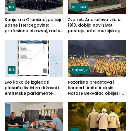
BiH
KULTURA
Karijera u Graničnoj policiji
Zvornik: Andraševa vila iz
Bosne i Hercegovine:
1913. dobija novi život,
profesionalni razvoj, rad sa
postaje hotel muzejskog
savremenom opremom i
tipa
služba građanima
BiH
Najnovije
Evo kako će izgledati
Pozorišna predstava i
glasački listići za državni i
koncerti Anite Aleksić i
entitetske parlamente:
Nataše Bekvalac obilježili
Najveće izmjene biće
četvrto veče Zvorničkog
vidljive na njima
ljeta (FOTO)