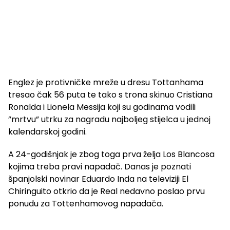
Englez je protivničke mreže u dresu Tottanhama
tresao čak 56 puta te tako s trona skinuo Cristiana
Ronalda i Lionela Messija koji su godinama vodili
”mrtvu” utrku za nagradu najboljeg stijelca u jednoj
kalendarskoj godini.
A 24-godišnjak je zbog toga prva želja Los Blancosa
kojima treba pravi napadač. Danas je poznati
španjolski novinar Eduardo Inda na televiziji El
Chiringuito otkrio da je Real nedavno poslao prvu
ponudu za Tottenhamovog napadača.