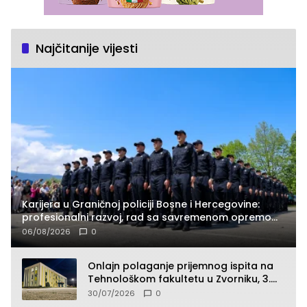
Najčitanije vijesti
Karijera u Graničnoj policiji Bosne i Hercegovine:
profesionalni razvoj, rad sa savremenom opremom
i služba građanima
06/08/2026
0
Onlajn polaganje prijemnog ispita na
Tehnološkom fakultetu u Zvorniku, 3.
septembra u 9.00 časova
30/07/2026
0