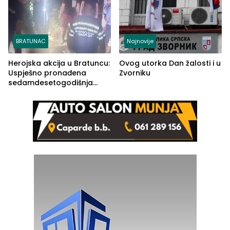
BRATUNAC
Najnovije
Herojska akcija u Bratuncu:
Ovog utorka Dan žalosti i u
Uspješno pronađena
Zvorniku
sedamdesetogodišnja
Ivanka Lazić, rodom iz
Kravice.