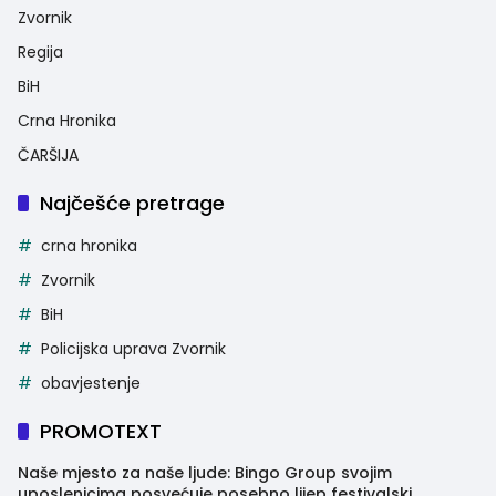
Zvornik
Regija
BiH
Crna Hronika
ČARŠIJA
Najčešće pretrage
crna hronika
Zvornik
BiH
Policijska uprava Zvornik
obavjestenje
PROMOTEXT
Naše mjesto za naše ljude: Bingo Group svojim
uposlenicima posvećuje posebno lijep festivalski