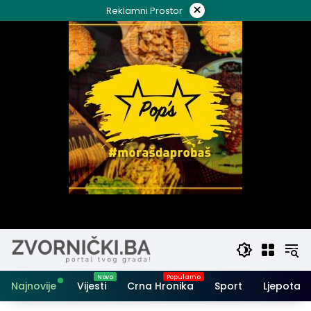
Skip
×
Reklamni Prostor
to
content
Najnovije
Vijesti
Crna Hronika
Sport
Ljepota i 