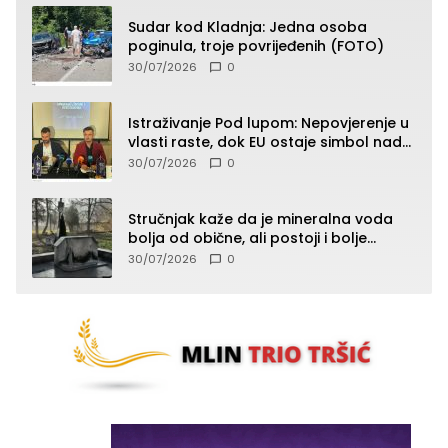
Sudar kod Kladnja: Jedna osoba
poginula, troje povrijeđenih (FOTO)
30/07/2026
0
Istraživanje Pod lupom: Nepovjerenje u
vlasti raste, dok EU ostaje simbol nade
građana
30/07/2026
0
Stručnjak kaže da je mineralna voda
bolja od obične, ali postoji i bolje
rješenje
30/07/2026
0