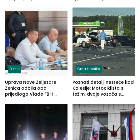
Biznis
Crna Hronika
Uprava Nove Željezare
Poznati detalji nesreće kod
Zenica odbila oba
Kalesije: Motociklista s
prijedloga Vlade FBiH:
težim, dvoje vozača s
Ustrajni da je stečaj jedino
lakšim povredama
rješenje