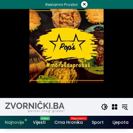
Skip
×
Reklamni Prostor
to
content
Najnovije
Vijesti
Crna Hronika
Sport
Ljepota i 