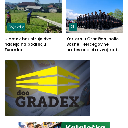
Najnovije
BiH
U petak bez struje dva
Karijera u Graničnoj policiji
naselja na području
Bosne i Hercegovine,
Zvornika
profesionalni razvoj, rad sa
savremenom opremom i
služba građanima