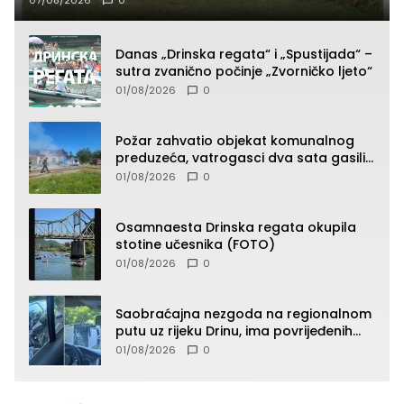
Danas „Drinska regata“ i „Spustijada“ –
sutra zvanično počinje „Zvorničko ljeto“
01/08/2026
0
Požar zahvatio objekat komunalnog
preduzeća, vatrogasci dva sata gasili
vatru (FOTO)
01/08/2026
0
Osamnaesta Drinska regata okupila
stotine učesnika (FOTO)
01/08/2026
0
Saobraćajna nezgoda na regionalnom
putu uz rijeku Drinu, ima povrijeđenih
lica (FOTO)
01/08/2026
0