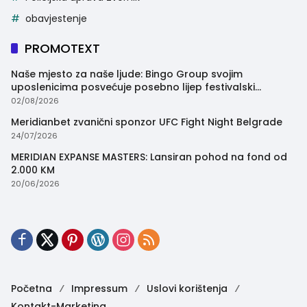
obavjestenje
PROMOTEXT
Naše mjesto za naše ljude: Bingo Group svojim
uposlenicima posvećuje posebno lijep festivalski
trenutak
02/08/2026
Meridianbet zvanični sponzor UFC Fight Night Belgrade
24/07/2026
MERIDIAN EXPANSE MASTERS: Lansiran pohod na fond od
2.000 KM
20/06/2026
Početna
Impressum
Uslovi korištenja
Kontakt-Marketing