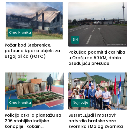
Crna Hronika
BiH
Požar kod Srebrenice,
potpuno izgorio objekt za
Pokušao podmititi carinika
uzgoj pilića (FOTO)
u Orašju sa 50 KM, dobio
osuđujuću presudu
Crna Hronika
Najnovije
Policija otkrila plantažu sa
Susret „Ljudi i mostovi“
206 stabljika indijske
potvrdio bratske veze
konoplje i kokain,
Zvornika i Malog Zvornika
uhapšena jedna osoba