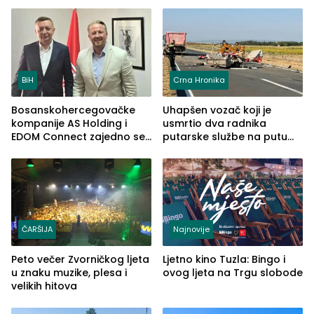
(FOTO)
BiH
Crna Hronika
Bosanskohercegovačke
Uhapšen vozač koji je
kompanije AS Holding i
usmrtio dva radnika
EDOM Connect zajedno se
putarske službe na putu
šire na tržište Maroka
od Loznice prema Šapcu
(FOTO)
ČARŠIJA
Najnovije
Peto večer Zvorničkog ljeta
Ljetno kino Tuzla: Bingo i
u znaku muzike, plesa i
ovog ljeta na Trgu slobode
velikih hitova