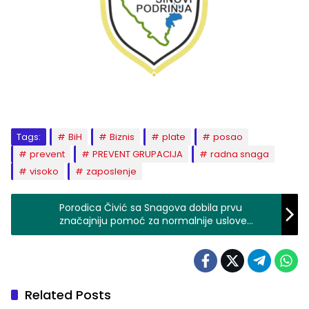
Tags:
BiH
Biznis
plate
posao
prevent
PREVENT GRUPACIJA
radna snaga
visoko
zaposlenje
Porodica Čivić sa Snagova dobila prvu
značajniju pomoć za normalnije uslove
života
Related Posts