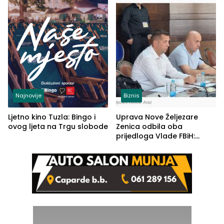
(FOTO)
Najnovije
Biznis
Ljetno kino Tuzla: Bingo i
Uprava Nove Željezare
ovog ljeta na Trgu slobode
Zenica odbila oba
prijedloga Vlade FBiH:
Ustrajni da je stečaj jedino
rješenje