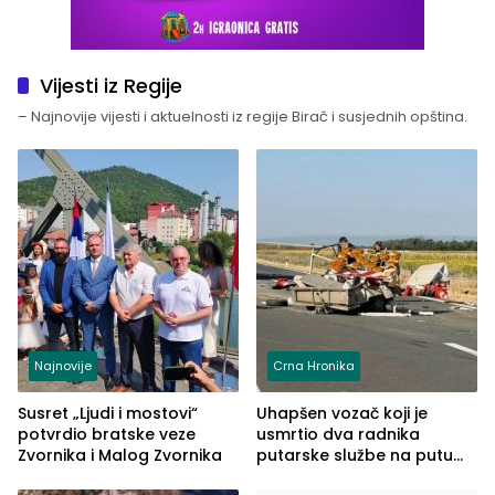
Vijesti iz Regije
– Najnovije vijesti i aktuelnosti iz regije Birač i susjednih opština.
Najnovije
Crna Hronika
Susret „Ljudi i mostovi“
Uhapšen vozač koji je
potvrdio bratske veze
usmrtio dva radnika
Zvornika i Malog Zvornika
putarske službe na putu
od Loznice prema Šapcu