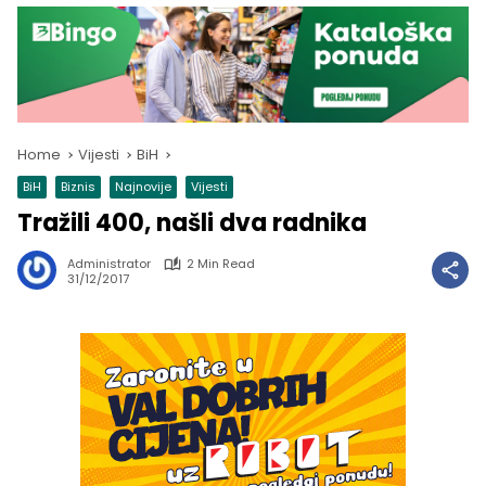
Home
Vijesti
BiH
BiH
Biznis
Najnovije
Vijesti
Tražili 400, našli dva radnika
Administrator
2 Min Read
31/12/2017