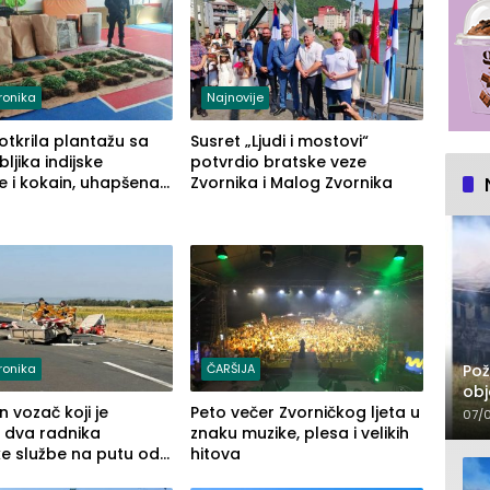
ronika
Najnovije
 otkrila plantažu sa
Susret „Ljudi i mostovi“
ljika indijske
potvrdio bratske veze
e i kokain, uhapšena
Zvornika i Malog Zvornika
osoba (FOTO)
Pož
ronika
ČARŠIJA
obj
 vozač koji je
Peto večer Zvorničkog ljeta u
07/
 dva radnika
znaku muzike, plesa i velikih
e službe na putu od
hitova
e prema Šapcu