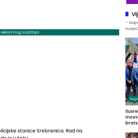
Vi
– Najno
susjed
j reklamnog sadržaja
Najn
Susret
mosto
brats
Zvorn
 Policijske stanice Srebrenica. Rad na
Zvorn