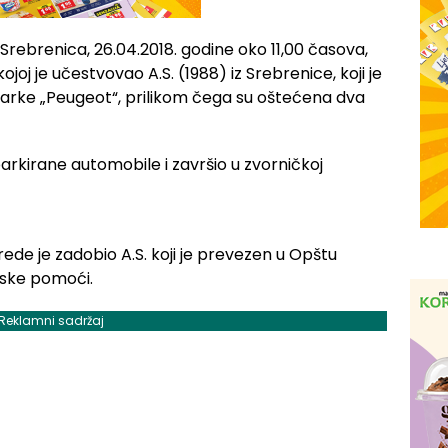
Srebrenica, 26.04.2018. godine oko 11,00 časova,
oj je učestvovao A.S. (1988) iz Srebrenice, koji je
rke „Peugeot“, prilikom čega su oštećena dva
ede je zadobio A.S. koji je prevezen u Opštu
arske pomoći.
Reklamni sadržaj