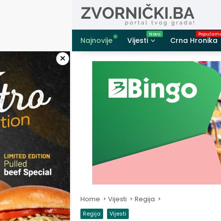
Skip
to
content
Najnovije
Vijesti
Crna Hronika
×
Home
Vijesti
Regija
Regija
Vijesti