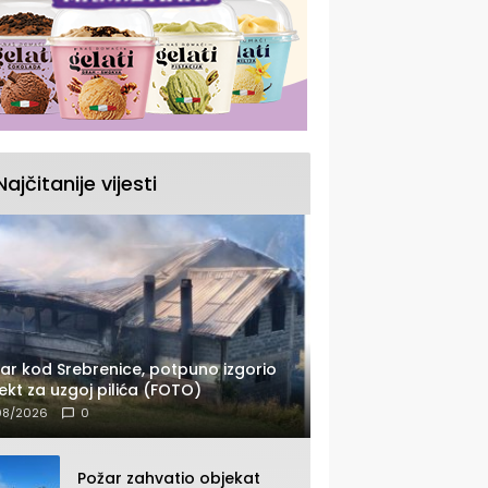
Najčitanije vijesti
ar kod Srebrenice, potpuno izgorio
ekt za uzgoj pilića (FOTO)
08/2026
0
Požar zahvatio objekat