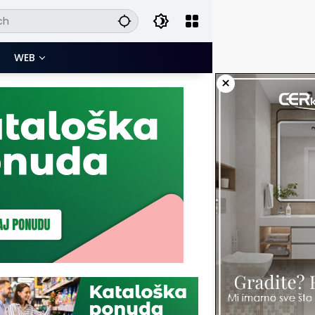
WEB
×