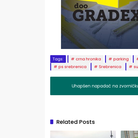
Tags:
crna hronika
parking
ps srebrenica
Srebrenica
s
Uhapšen napadač na zvorničku 
Related Posts