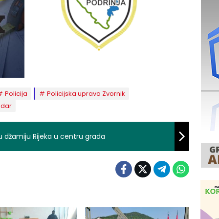
Policija
Policijska uprava Zvornik
udar
džamiju Rijeka u centru grada