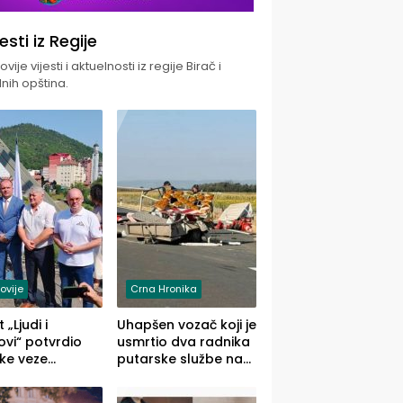
jesti iz Regije
vije vijesti i aktuelnosti iz regije Birač i
nih opština.
ovije
Crna Hronika
 „Ljudi i
Uhapšen vozač koji je
vi“ potvrdio
usmrtio dva radnika
ke veze
putarske službe na
ika i Malog
putu od Loznice
ika
prema Šapcu