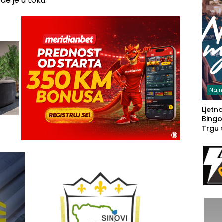
e je u toku.
Najn
Ljetno
Bingo
Trgu