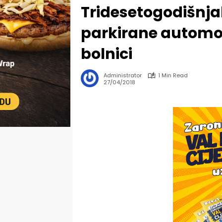
Tridesetogodišnja
parkirane automobi
bolnici
Administrator
1 Min Read
27/04/2018