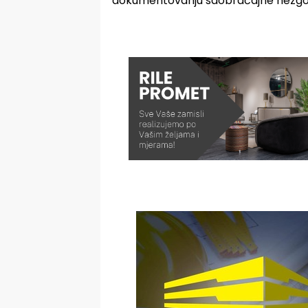
dokumentovanju saobraćajne nezgod