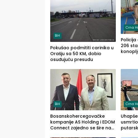
Crna H
BiH
Policija
206 stab
Pokušao podmititi carinika u
konoplj
Orašju sa 50 KM, dobio
jedna 
osuđujuću presudu
BiH
Crna H
Bosanskohercegovačke
Uhapšen
kompanije AS Holding i EDOM
usmrtio
Connect zajedno se šire na
putarsk
tržište Maroka
Loznic