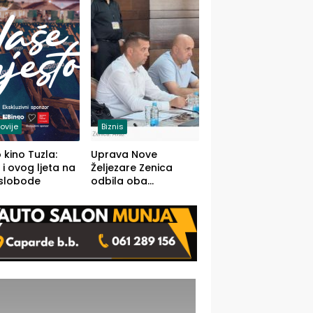
(FOTO)
ovije
Biznis
 kino Tuzla:
Uprava Nove
 i ovog ljeta na
Željezare Zenica
 slobode
odbila oba
prijedloga Vlade
FBiH: Ustrajni da je
stečaj jedino rješenje