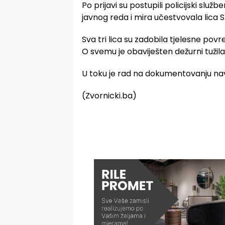
Po prijavi su postupili policijski služb
javnog reda i mira učestvovala lica S.J.
Sva tri lica su zadobila tjelesne po
O svemu je obaviješten dežurni tužila
U toku je rad na dokumentovanju n
(Zvornicki.ba)