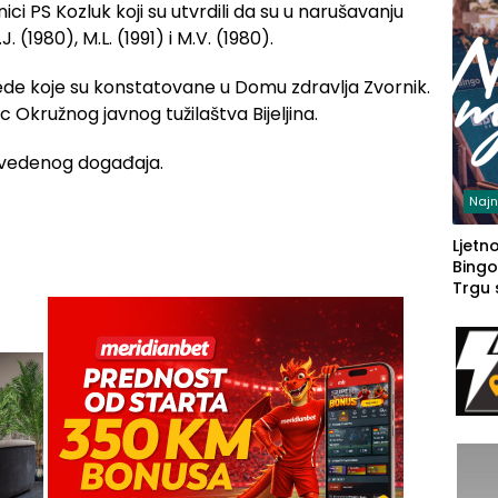
enici PS Kozluk koji su utvrdili da su u narušavanju
 (1980), M.L. (1991) i M.V. (1980).
vrede koje su konstatovane u Domu zdravlja Zvornik.
c Okružnog javnog tužilaštva Bijeljina.
avedenog događaja.
Najn
Ljetno
Bingo
Trgu