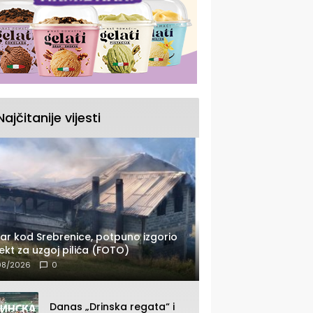
Najčitanije vijesti
ar kod Srebrenice, potpuno izgorio
ekt za uzgoj pilića (FOTO)
08/2026
0
Danas „Drinska regata“ i