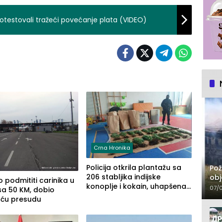
rotestovali tražeći povećanje plata (VIDEO)
Crna Hronika
Policija otkrila plantažu sa
Pož
206 stabljika indijske
obj
 podmititi carinika u
konoplje i kokain, uhapšena
07/
sa 50 KM, dobio
jedna osoba (FOTO)
uću presudu