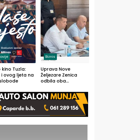
(FOTO)
ovije
Biznis
 kino Tuzla:
Uprava Nove
 i ovog ljeta na
Željezare Zenica
 slobode
odbila oba
prijedloga Vlade
FBiH: Ustrajni da je
stečaj jedino rješenje