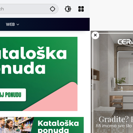
WEB
×