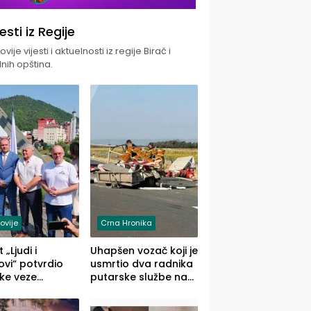
jesti iz Regije
vije vijesti i aktuelnosti iz regije Birač i
nih opština.
ovije
Crna Hronika
 „Ljudi i
Uhapšen vozač koji je
vi“ potvrdio
usmrtio dva radnika
ke veze
putarske službe na
ika i Malog
putu od Loznice
ika
prema Šapcu