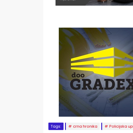
Tags:
crna hronika
Policijska u