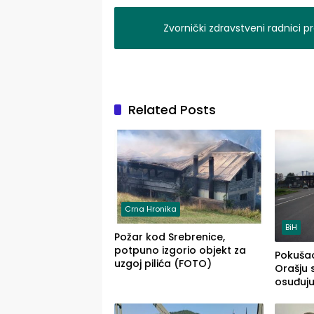
Zvornički zdravstveni radnici p
Related Posts
Crna Hronika
BiH
Požar kod Srebrenice,
potpuno izgorio objekt za
Pokušao
uzgoj pilića (FOTO)
Orašju 
osuđuj