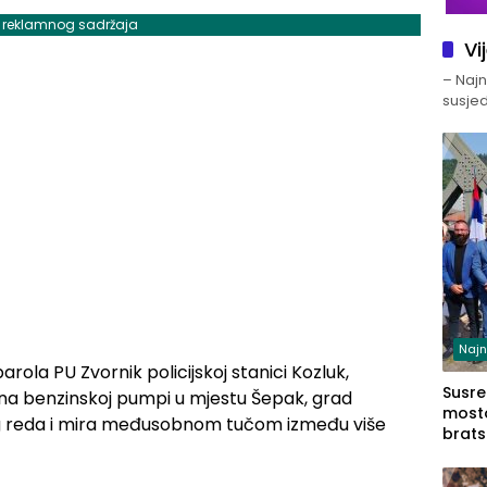
j reklamnog sadržaja
Vi
– Najno
susjed
Najn
ola PU Zvornik policijskoj stanici Kozluk,
Susret
 je na benzinskoj pumpi u mjestu Šepak, grad
mosto
og reda i mira međusobnom tučom između više
brats
Zvorn
Zvorn