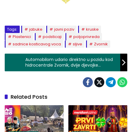
Tags:
jabuke
javni poziv
kruske
Plastenici
podsticaji
poljoprivreda
sadnice kosticavog voca
sljive
Zvornik
Automobilom udario direktno u pozidu kod
hidrocentrale Zvornik, dvije djevojke
povređene (FOTO)
Related Posts