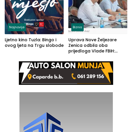
Najnovije
Biznis
Ljetno kino Tuzla: Bingo i
Uprava Nove Željezare
ovog ljeta na Trgu slobode
Zenica odbila oba
prijedloga Vlade FBiH:
Ustrajni da je stečaj jedino
rješenje