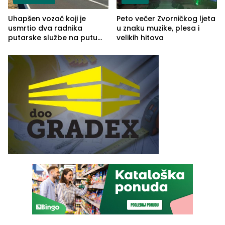
Uhapšen vozač koji je
Peto večer Zvorničkog ljeta
usmrtio dva radnika
u znaku muzike, plesa i
putarske službe na putu
velikih hitova
od Loznice prema Šapcu
(FOTO)