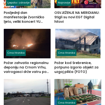
Ljepota i zdravlje
Najnovije
Posljednji dan
OSVJEŽENJE NA MERIDIANU:
manifestacije Zvorničko
Stigli su novi EGT Digital
ljeto, veliki koncert YU
hitovi
grupe zatvara program
ove godine
Crna Hronika
Crna Hronika
Požar zahvatio regionalnu
Požar kod Srebrenice,
deponiju na Crnom Vrhu,
potpuno izgorio objekt za
vatrogasci drže vatru pod
uzgoj pilića (FOTO)
kontrolom (FOTO)
Crna Hronika