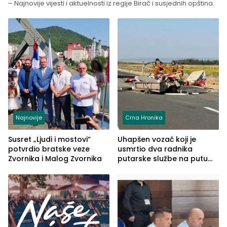
– Najnovije vijesti i aktuelnosti iz regije Birač i susjednih opština.
Najnovije
Crna Hronika
Susret „Ljudi i mostovi“
Uhapšen vozač koji je
potvrdio bratske veze
usmrtio dva radnika
Zvornika i Malog Zvornika
putarske službe na putu
od Loznice prema Šapcu
(FOTO)