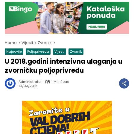
Home
Vijesti
Zvornik
Najnovije
Poljoprivreda
Vijesti
Zvornik
U 2018.godini intenzivna ulaganja u
zvorničku poljoprivredu
Administrator
1 Min Read
10/03/2018