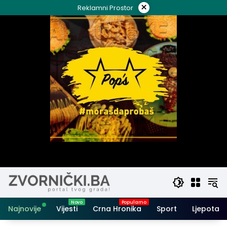
Skip
×
Reklamni Prostor
to
content
Najnovije
Vijesti
Crna Hronika
Sport
Ljepota i 