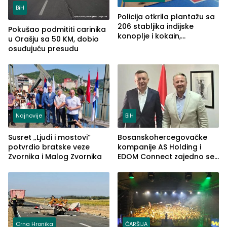
BiH
Policija otkrila plantažu sa
206 stabljika indijske
Pokušao podmititi carinika
konoplje i kokain,
u Orašju sa 50 KM, dobio
uhapšena jedna osoba
osuđujuću presudu
(FOTO)
Najnovije
BiH
Susret „Ljudi i mostovi“
Bosanskohercegovačke
potvrdio bratske veze
kompanije AS Holding i
Zvornika i Malog Zvornika
EDOM Connect zajedno se
šire na tržište Maroka
Crna Hronika
ČARŠIJA