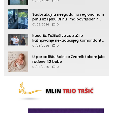
01/08/2026
0
Saobraćajna nezgoda na regionalnom
putu uz rijeku Drinu, ima povrijeđenih
lica (FOTO)
01/08/2026
0
Kosorić: Tužilaštvo zatražilo
kažnjavanje nekadašnjeg komandanta
Vlaseničke brigade
01/08/2026
0
U porodilištu Bolnice Zvornik tokom jula
rođene 42 bebe
01/08/2026
0