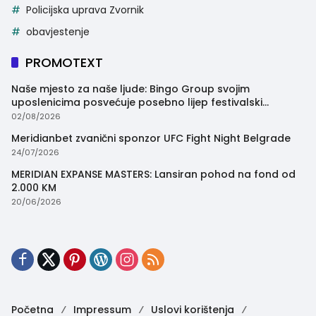
Policijska uprava Zvornik
obavjestenje
PROMOTEXT
Naše mjesto za naše ljude: Bingo Group svojim
uposlenicima posvećuje posebno lijep festivalski
trenutak
02/08/2026
Meridianbet zvanični sponzor UFC Fight Night Belgrade
24/07/2026
MERIDIAN EXPANSE MASTERS: Lansiran pohod na fond od
2.000 KM
20/06/2026
Početna
Impressum
Uslovi korištenja