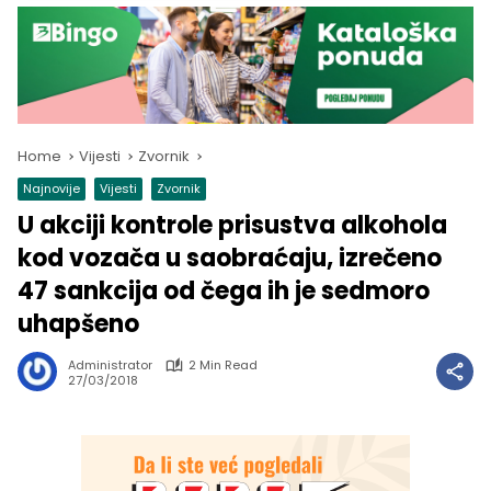
Home
Vijesti
Zvornik
Najnovije
Vijesti
Zvornik
U akciji kontrole prisustva alkohola
kod vozača u saobraćaju, izrečeno
47 sankcija od čega ih je sedmoro
uhapšeno
Administrator
2 Min Read
27/03/2018