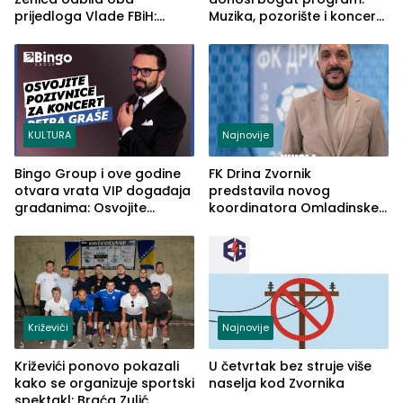
prijedloga Vlade FBiH:
Muzika, pozorište i koncert
Ustrajni da je stečaj jedino
Stoje
rješenje
KULTURA
Najnovije
Bingo Group i ove godine
FK Drina Zvornik
otvara vrata VIP događaja
predstavila novog
građanima: Osvojite
koordinatora Omladinske
ulaznice za koncert Petra
škole
Graše
Križevići
Najnovije
Križevići ponovo pokazali
U četvrtak bez struje više
kako se organizuje sportski
naselja kod Zvornika
spektakl: Braća Zulić