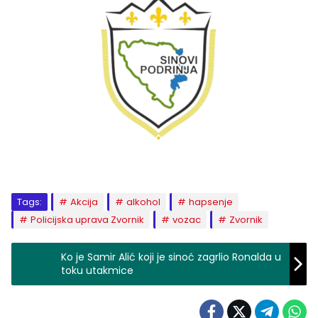
Tags:
Akcija
alkohol
hapsenje
Policijska uprava Zvornik
vozac
Zvornik
Ko je Samir Alić koji je sinoć zagrlio Ronalda u
toku utakmice