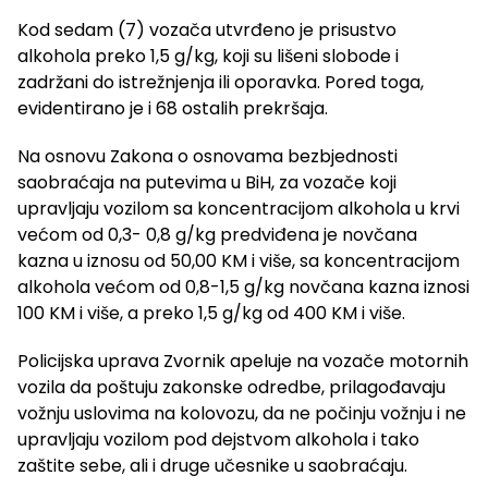
Kod sedam (7) vozača utvrđeno je prisustvo
alkohola preko 1,5 g/kg, koji su lišeni slobode i
zadržani do istrežnjenja ili oporavka. Pored toga,
evidentirano je i 68 ostalih prekršaja.
Na osnovu Zakona o osnovama bezbjednosti
saobraćaja na putevima u BiH, za vozače koji
upravljaju vozilom sa koncentracijom alkohola u krvi
većom od 0,3- 0,8 g/kg predviđena je novčana
kazna u iznosu od 50,00 KM i više, sa koncentracijom
alkohola većom od 0,8-1,5 g/kg novčana kazna iznosi
100 KM i više, a preko 1,5 g/kg od 400 KM i više.
Policijska uprava Zvornik apeluje na vozače motornih
vozila da poštuju zakonske odredbe, prilagođavaju
vožnju uslovima na kolovozu, da ne počinju vožnju i ne
upravljaju vozilom pod dejstvom alkohola i tako
zaštite sebe, ali i druge učesnike u saobraćaju.