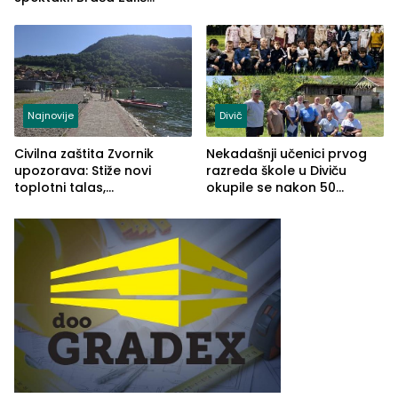
osvojila Križevići kup 2026
Najnovije
Divič
Civilna zaštita Zvornik
Nekadašnji učenici prvog
upozorava: Stiže novi
razreda škole u Diviču
toplotni talas,
okupile se nakon 50
temperature do 41 stepen
godina, a učitelj Mustafa
Pašić im održao čas
(FOTO)