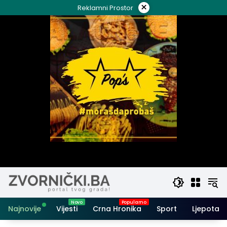
Skip
×
Reklamni Prostor
to
content
Najnovije
Vijesti
Crna Hronika
Sport
Ljepota i 