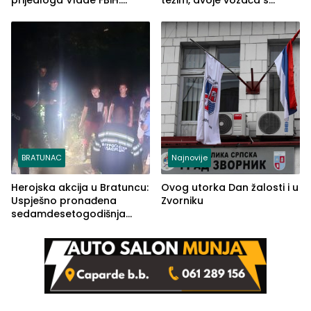
prijedloga Vlade FBiH:
težim, dvoje vozača s
Ustrajni da je stečaj jedino
lakšim povredama
rješenje
BRATUNAC
Najnovije
Herojska akcija u Bratuncu:
Ovog utorka Dan žalosti i u
Uspješno pronađena
Zvorniku
sedamdesetogodišnja
Ivanka Lazić, rodom iz
Kravice.