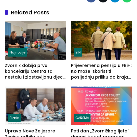
Related Posts
Najnovije
BiH
Zvornik dobija prvu
Prijevremena penzija u FBiH:
kancelariju Centra za
Ko može iskoristiti
nestalu i zlostavljanu djecu
posljednju priliku do kraja
u RS-u
2026. godine
Biznis
ČARŠIJA
Uprava Nove Željezare
Peti dan „Zvorničkog ljeta“
Zenica odbila oba
donosi bogat program: