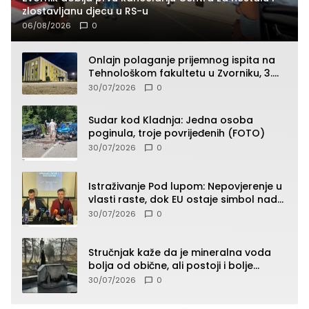
zlostavljanu djecu u RS-u
06/08/2026
0
Onlajn polaganje prijemnog ispita na
Tehnološkom fakultetu u Zvorniku, 3.
septembra u 9.00 časova
30/07/2026
0
Sudar kod Kladnja: Jedna osoba
poginula, troje povrijeđenih (FOTO)
30/07/2026
0
Istraživanje Pod lupom: Nepovjerenje u
vlasti raste, dok EU ostaje simbol nade
građana
30/07/2026
0
Stručnjak kaže da je mineralna voda
bolja od obične, ali postoji i bolje
rješenje
30/07/2026
0