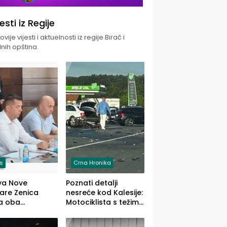
jesti iz Regije
vije vijesti i aktuelnosti iz regije Birač i
nih opština.
is
Crna Hronika
va Nove
Poznati detalji
zare Zenica
nesreće kod Kalesije:
a oba
Motociklista s težim,
dloga Vlade
dvoje vozača s
Ustrajni da je
lakšim povredama