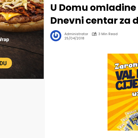
U Domu omladine 
Dnevni centar za 
Administrator
3 Min Read
25/04/2018