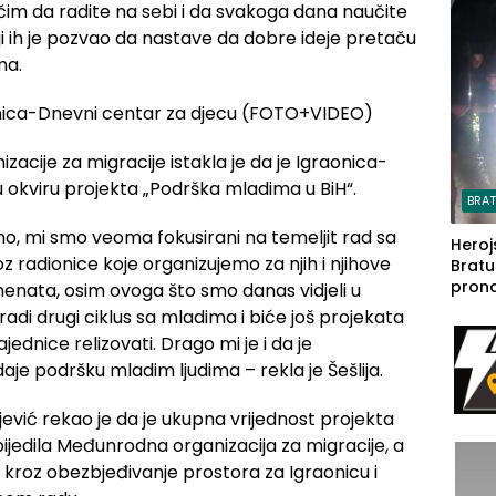
steča
im da radite na sebi i da svakoga dana naučite
i ih je pozvao da nastave da dobre ideje pretaču
ma.
zacije za migracije istakla je da je Igraonica-
 okviru projekta „Podrška mladima u BiH“.
BRA
, mi smo veoma fokusirani na temeljit rad sa
Heroj
oz radionice koje organizujemo za njih i njihove
Bratu
pron
menata, osim ovoga što smo danas vidjeli u
seda
di drugi ciklus sa mladima i biće još projekata
a Iva
ednice relizovati. Drago mi je i da je
rodom
je podršku mladim ljudima – rekla je Šešlija.
ević rekao je da je ukupna vrijednost projekta
ijedila Međunrodna organizacija za migracije, a
kroz obezbjeđivanje prostora za Igraonicu i