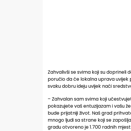
Zahvalivši se svima koji su doprineli 
poručio da će lokalna uprava uvijek p
svaku dobru ideju uvijek naći sredstv
– Zahvalan sam svima koji učestvujet
pokazujete vaš entuzijazam i vašu ž
bude prijatniji život. Naš grad prihva
mnogo ljudi sa strane koji se zapošlj
gradu otvoreno je 1.700 radnih mjesta,