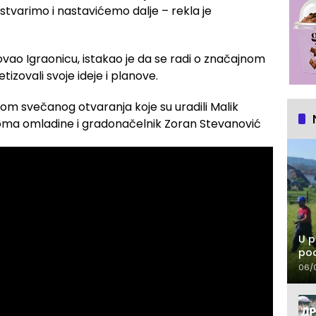
ostvarimo i nastavićemo dalje – rekla je
izovao Igraonicu, istakao je da se radi o značajnom
etizovali svoje ideje i planove.
likom svečanog otvaranja koje su uradili Malik
oma omladine i gradonačelnik Zoran Stevanović
U p
pod
06/