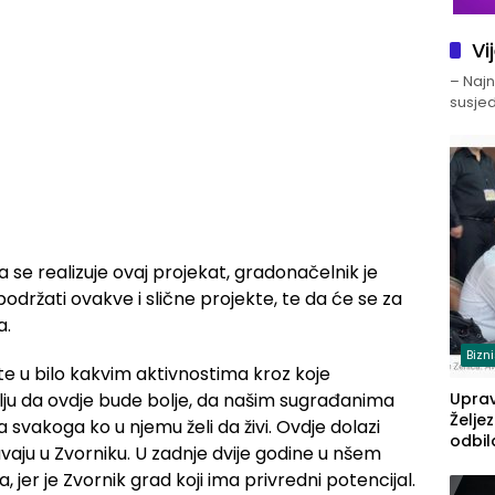
Vi
– Najno
susjed
da se realizuje ovaj projekat, gradonačelnik je
održati ovakve i slične projekte, te da će se za
a.
Bizn
e u bilo kakvim aktivnostima kroz koje
elju da ovdje bude bolje, da našim sugrađanima
Upra
Želje
ta svakoga ko u njemu želi da živi. Ovdje dolazi
odbil
avaju u Zvorniku. U zadnje dvije godine u nšem
prije
 jer je Zvornik grad koji ima privredni potencijal.
FBiH: 