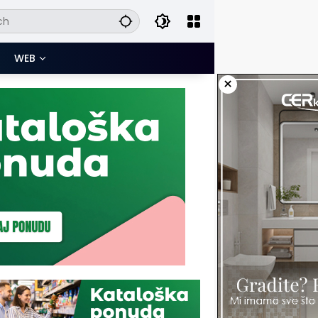
WEB
×