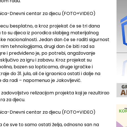
enom radu.
jecu besplatno, a kroz projekat će se tri dana
 to su djeca iz porodica slabijeg materijalnog
ske nacionalnosti. Jedan dan će se raditi sigurnost
nim tehnologijama, drugi dan će biti rad sa
re i predviđeno je, po potrebi, angažovanje
isključivo za igru i zabavu. Kroz projekat su
bolina, bazen sa lopticama, druge igračke i
e do 31. jula, ali će igraonica ostati i dalje na
 da radi – napomenuo je Jakovljević.
 zadovoljstvo relizacijom projekta koji je rezultirao
a za djecu.
 da će sve to samo ostati želja, odnosno san na