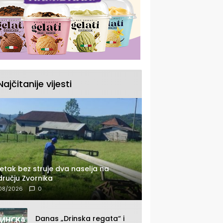
Najčitanije vijesti
etak bez struje dva naselja na
ručju Zvornika
08/2026
0
Danas „Drinska regata“ i