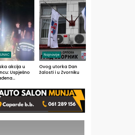
j jedino rješenje
TUNAC
Najnovije
ska akcija u
Ovog utorka Dan
ncu: Uspješno
žalosti i u Zvorniku
ađena
mdesetogodišnj
nka Lazić,
 iz Kravice.