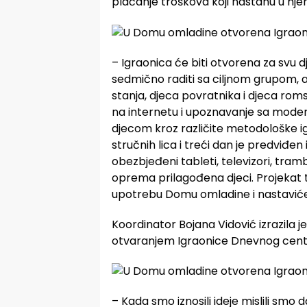
plaćanje troškova koji nastanu u nj
– Igraonica će biti otvorena za svu d
sedmično raditi sa ciljnom grupom, a
stanja, djeca povratnika i djeca rom
na internetu i upoznavanje sa moder
djecom kroz različite metodološke ig
stručnih lica i treći dan je predviđen 
obezbjeđeni tableti, televizori, tram
oprema prilagođena djeci. Projekat traj
upotrebu Domu omladine i nastaviće
Koordinator Bojana Vidović izrazila je
otvaranjem Igraonice Dnevnog centr
– Kada smo iznosili ideje mislili smo