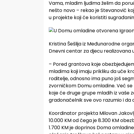
Vama, mladim ljudima želim da poruč
nešto novo – rekao je Stevanović koj
u projekte koji će koristiti sugrađani
Kristina Šešlija iz Međunarodne organi
Dnevni centar za djecu realizovana u
– Pored grantova koje obezbjeđujemo
mladima koji imaju prikliku da uče kr
roditelje, odnosno ima puno još seg
zvorničkom Domu omladine. Već se ra
koje će druge grupe mladih iz vaše zaj
gradonačelnik sve ovo razumio i da da
Koordinator projekta Milovan Jakovlj
10.000 KM od čega je 8.300 KM obezb
1.700 KM je doprinos Doma omladine 