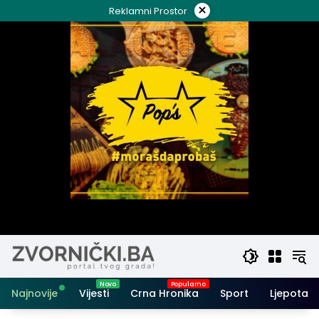
Skip
×
Reklamni Prostor
to
content
Najnovije
Vijesti
Crna Hronika
Sport
Ljepota i 