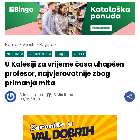
Home
Vijesti
Regija
Najnovije
Obrazovanje
Regija
Vijesti
U Kalesiji za vrijeme časa uhapšen
profesor, najvjerovatnije zbog
primanja mita
Administrator
3 Min Read
09/05/2018