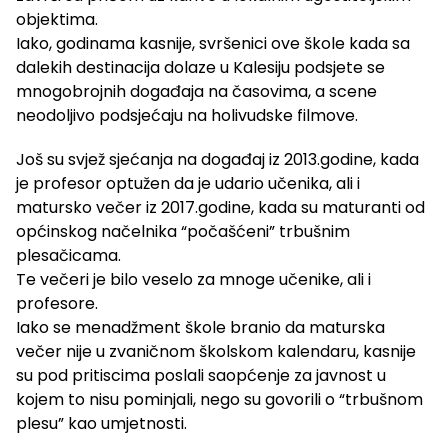
objektima.
Iako, godinama kasnije, svršenici ove škole kada sa
dalekih destinacija dolaze u Kalesiju podsjete se
mnogobrojnih događaja na časovima, a scene
neodoljivo podsjećaju na holivudske filmove.
Još su svjež sjećanja na događaj iz 2013.godine, kada
je profesor optužen da je udario učenika, ali i
matursko večer iz 2017.godine, kada su maturanti od
općinskog načelnika “počašćeni” trbušnim
plesačicama.
Te večeri je bilo veselo za mnoge učenike, ali i
profesore.
Iako se menadžment škole branio da maturska
večer nije u zvaničnom školskom kalendaru, kasnije
su pod pritiscima poslali saopćenje za javnost u
kojem to nisu pominjali, nego su govorili o “trbušnom
plesu” kao umjetnosti.