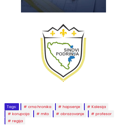
Tags:
crna hronika
hapsenje
Kalesija
korupcija
mito
obrazovanje
profesor
regija