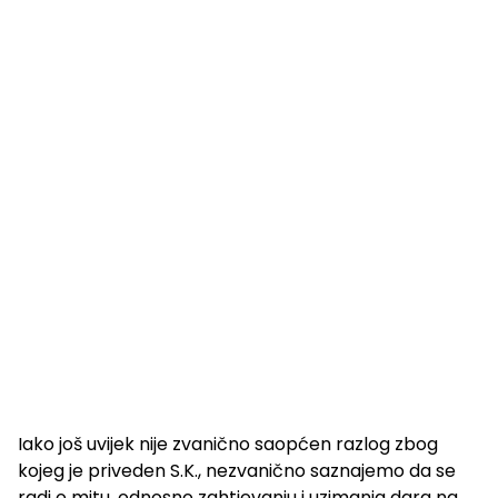
Iako još uvijek nije zvanično saopćen razlog zbog
kojeg je priveden S.K., nezvanično saznajemo da se
radi o mitu, odnosno zahtjevanju i uzimanja dara na