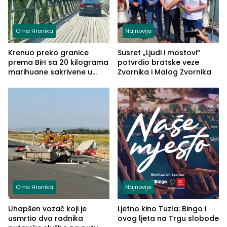
Crna Hronika
Najnovije
Krenuo preko granice
Susret „Ljudi i mostovi“
prema BiH sa 20 kilograma
potvrdio bratske veze
marihuane sakrivene u
Zvornika i Malog Zvornika
automobilu
Crna Hronika
Najnovije
Uhapšen vozač koji je
Ljetno kino Tuzla: Bingo i
usmrtio dva radnika
ovog ljeta na Trgu slobode