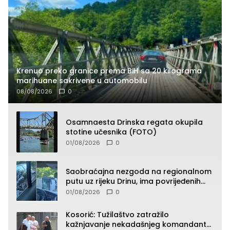
Krenuo preko granice prema BiH sa 20 kilograma
marihuane sakrivene u automobilu
08/08/2026
0
Osamnaesta Drinska regata okupila
stotine učesnika (FOTO)
01/08/2026
0
Saobraćajna nezgoda na regionalnom
putu uz rijeku Drinu, ima povrijeđenih
lica (FOTO)
01/08/2026
0
Kosorić: Tužilaštvo zatražilo
kažnjavanje nekadašnjeg komandanta