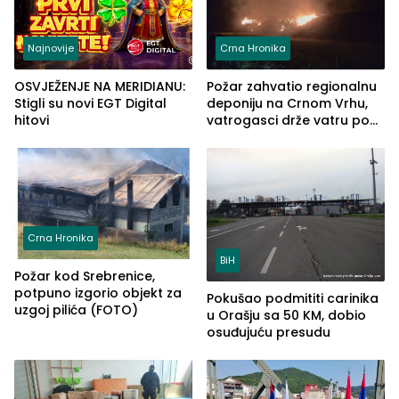
Najnovije
Crna Hronika
OSVJEŽENJE NA MERIDIANU:
Požar zahvatio regionalnu
Stigli su novi EGT Digital
deponiju na Crnom Vrhu,
hitovi
vatrogasci drže vatru pod
kontrolom (FOTO)
Crna Hronika
BiH
Požar kod Srebrenice,
potpuno izgorio objekt za
Pokušao podmititi carinika
uzgoj pilića (FOTO)
u Orašju sa 50 KM, dobio
osuđujuću presudu