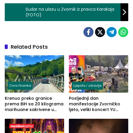
Sudar na ulazu u Zvornik iz pravca Karakaja
(FOTO)
Related Posts
Crna Hronika
Ljepota i zdravlje
Krenuo preko granice
Posljednji dan
prema BiH sa 20 kilograma
manifestacije Zvorničko
marihuane sakrivene u
ljeto, veliki koncert YU
automobilu
grupe zatvara program
ove godine