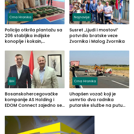
Crna Hronika
Najnovije
Policija otkrila plantažu sa
Susret „Ljudi i mostovi“
206 stabljika indijske
potvrdio bratske veze
konoplje i kokain,
Zvornika i Malog Zvornika
uhapšena jedna osoba
(FOTO)
BiH
Crna Hronika
Bosanskohercegovačke
Uhapšen vozač koji je
kompanije AS Holding i
usmrtio dva radnika
EDOM Connect zajedno se
putarske službe na putu
šire na tržište Maroka
od Loznice prema Šapcu
(FOTO)