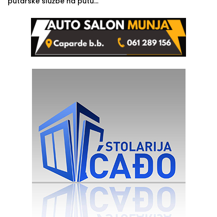
putarske službe na putu
od Loznice prema Šapcu
(FOTO)