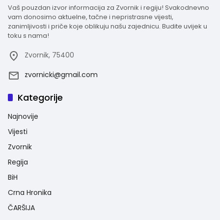
Vaš pouzdan izvor informacija za Zvornik i regiju! Svakodnevno
vam donosimo aktuelne, tačne i nepristrasne vijesti,
zanimljivosti i priče koje oblikuju našu zajednicu. Budite uvijek u
toku s nama!
Zvornik, 75400
zvornicki@gmail.com
Kategorije
Najnovije
Vijesti
Zvornik
Regija
BiH
Crna Hronika
ČARŠIJA