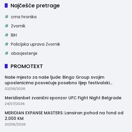
Najčešće pretrage
crna hronika
Zvornik
BiH
Policijska uprava Zvornik
obavjestenje
PROMOTEXT
Naše mjesto za naše ljude: Bingo Group svojim
uposlenicima posvećuje posebno lijep festivalski
trenutak
02/08/2026
Meridianbet zvanični sponzor UFC Fight Night Belgrade
24/07/2026
MERIDIAN EXPANSE MASTERS: Lansiran pohod na fond od
2.000 KM
20/06/2026