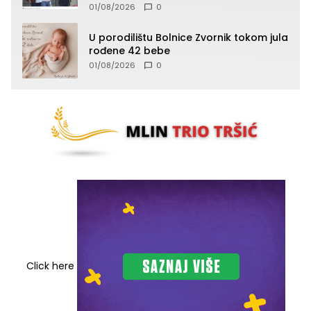
Vlaseničke brigade
01/08/2026
0
U porodilištu Bolnice Zvornik tokom jula
rođene 42 bebe
01/08/2026
0
Click here