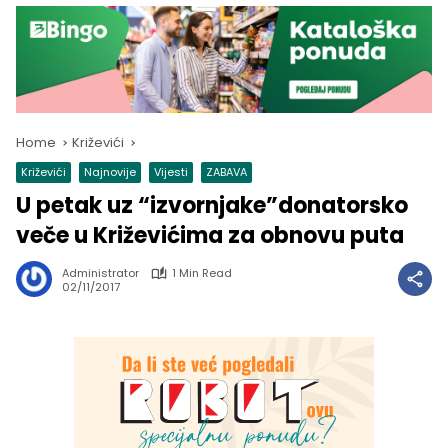
Home
Križevići
Križevići
Najnovije
Vijesti
ZABAVA
U petak uz “izvornjake”donatorsko
veče u Križevićima za obnovu puta
Administrator
1 Min Read
02/11/2017