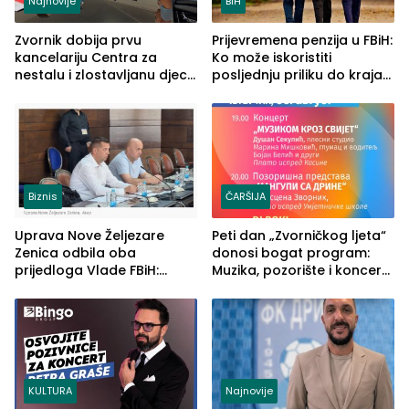
Najnovije
BiH
Zvornik dobija prvu
Prijevremena penzija u FBiH:
kancelariju Centra za
Ko može iskoristiti
nestalu i zlostavljanu djecu
posljednju priliku do kraja
u RS-u
2026. godine
Biznis
ČARŠIJA
Uprava Nove Željezare
Peti dan „Zvorničkog ljeta“
Zenica odbila oba
donosi bogat program:
prijedloga Vlade FBiH:
Muzika, pozorište i koncert
Ustrajni da je stečaj jedino
Stoje
rješenje
KULTURA
Najnovije