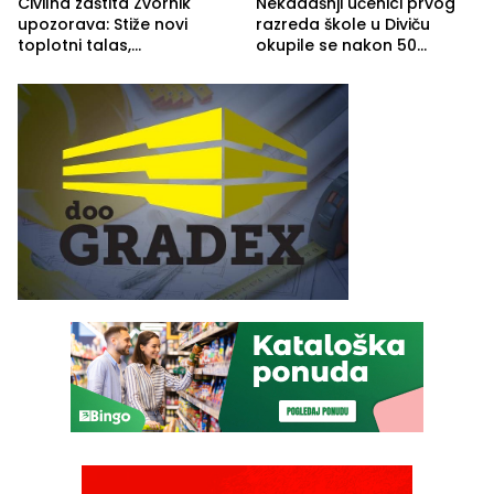
Civilna zaštita Zvornik
Nekadašnji učenici prvog
upozorava: Stiže novi
razreda škole u Diviču
toplotni talas,
okupile se nakon 50
temperature do 41 stepen
godina, a učitelj Mustafa
Pašić im održao čas
(FOTO)