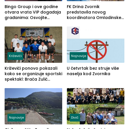
Bingo Group i ove godine
FK Drina Zvornik
otvara vrata VIP događaja
predstavila novog
građanima: Osvojite
koordinatora Omladinske
ulaznice za koncert Petra
škole
Graše
Križevići
Najnovije
Križevići ponovo pokazali
U četvrtak bez struje više
kako se organizuje sportski
naselja kod Zvornika
spektakl: Braća Zulić
osvojila Križevići kup 2026
Najnovije
Divič