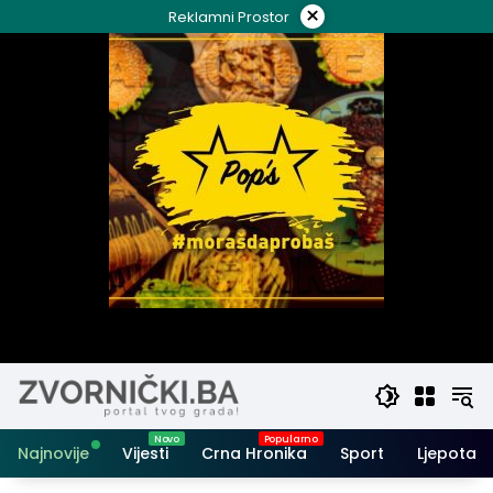
Skip
×
Reklamni Prostor
to
content
Najnovije
Vijesti
Crna Hronika
Sport
Ljepota i 