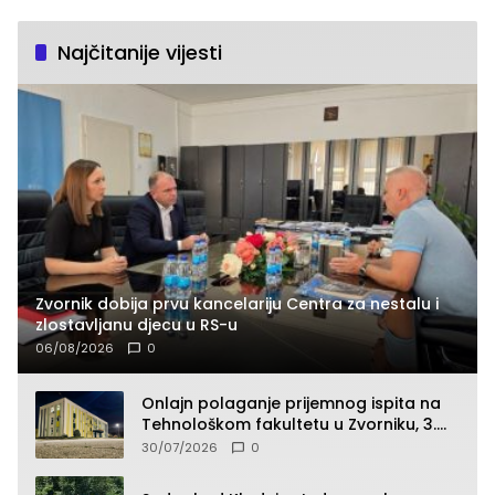
Najčitanije vijesti
Zvornik dobija prvu kancelariju Centra za nestalu i
zlostavljanu djecu u RS-u
06/08/2026
0
Onlajn polaganje prijemnog ispita na
Tehnološkom fakultetu u Zvorniku, 3.
septembra u 9.00 časova
30/07/2026
0