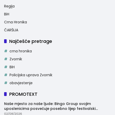
Regija
BiH
Crna Hronika
ČARŠIJA
Najčešće pretrage
crna hronika
Zvornik
BiH
Policijska uprava Zvornik
obavjestenje
PROMOTEXT
Naše mjesto za naše ljude: Bingo Group svojim
uposlenicima posvećuje posebno lijep festivalski
trenutak
02/08/2026