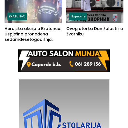
BRATUNAC
Najnovije
Herojska akcija u Bratuncu:
Ovog utorka Dan žalosti i u
Uspješno pronađena
Zvorniku
sedamdesetogodišnja
Ivanka Lazić, rodom iz
Kravice.