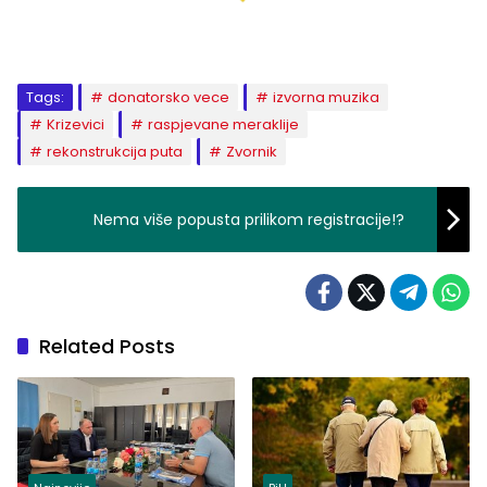
Tags:
donatorsko vece
izvorna muzika
Krizevici
raspjevane meraklije
rekonstrukcija puta
Zvornik
Nema više popusta prilikom registracije!?
Related Posts