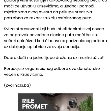
Ljubitelji violine, šargije i takozvanog seoskog bećarca
moći će uživati u Križevićima, a ujedno i pomoći
mještanima ovog mjesta da prikupe sredstva
potrebna za rekonstrukciju asfaltiranog puta.
Svi zainteresovani koji budu htjeli donirati svoj novac
za popravak navedene dionice puta moći će iste
večeri uplaćivati kod članova organizacionog odbora
uz dobijanje uplatnice za svoju donaciju.
Dobro došli na jedno lijepo druženje uz muziku uživo!!
Poručuju iz organizaionog odbora ove donatorske
večeri u Križevićima.
(Zvornicki.ba)