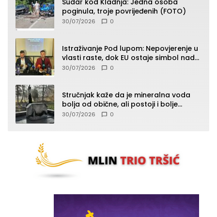
Sudar kod Kladnja: Jedna osoba
poginula, troje povrijeđenih (FOTO)
30/07/2026
0
Istraživanje Pod lupom: Nepovjerenje u
vlasti raste, dok EU ostaje simbol nade
građana
30/07/2026
0
Stručnjak kaže da je mineralna voda
bolja od obične, ali postoji i bolje
rješenje
30/07/2026
0