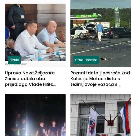
Biznis
Crna Hronika
Uprava Nove Željezare
Poznati detalji nesreće kod
Zenica odbila oba
Kalesije: Motociklista s
prijedloga Vlade FBiH:
težim, dvoje vozača s
Ustrajni da je stečaj jedino
lakšim povredama
rješenje