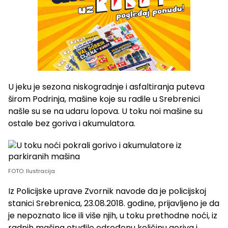
U jeku je sezona niskogradnje i asfaltiranja puteva
širom Podrinja, mašine koje su radile u Srebrenici
našle su se na udaru lopova. U toku noi mašine su
ostale bez goriva i akumulatora.
FOTO: Ilustracija
Iz Policijske uprave Zvornik navode da je policijskoj
stanici Srebrenica, 23.08.2018. godine, prijavljeno je da
je nepoznato lice ili više njih, u toku prethodne noći, iz
radnih mašina otuđilo određenu količinu goriva i