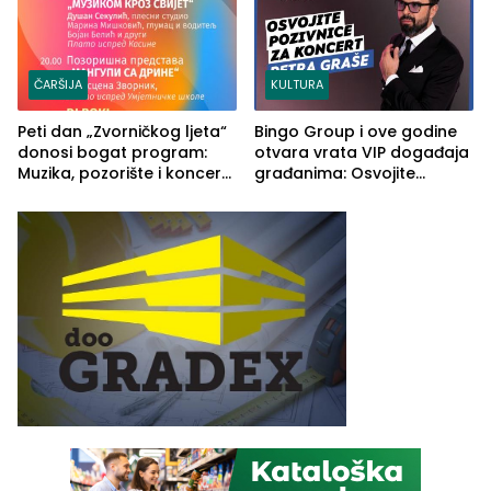
ČARŠIJA
KULTURA
Peti dan „Zvorničkog ljeta“
Bingo Group i ove godine
donosi bogat program:
otvara vrata VIP događaja
Muzika, pozorište i koncert
građanima: Osvojite
Stoje
ulaznice za koncert Petra
Graše