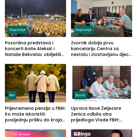
vidljive na njima
Najnovije
Najnovije
Pozorišna predstava i
Zvornik dobija prvu
koncerti Anite Aleksić i
kancelariju Centra za
Nataše Bekvalac obilježili
nestalu i zlostavljanu djecu
četvrto veče Zvorničkog
u RS-u
ljeta (FOTO)
BiH
Biznis
Prijevremena penzija u FBiH:
Uprava Nove Željezare
Ko može iskoristiti
Zenica odbila oba
posljednju priliku do kraja
prijedloga Vlade FBiH:
2026. godine
Ustrajni da je stečaj jedino
rješenje