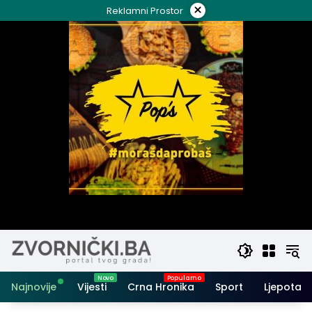
Skip
×
Reklamni Prostor
to
content
Najnovije
Vijesti
Crna Hronika
Sport
Ljepota i 