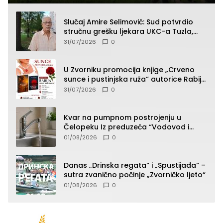
Slučaj Amire Selimović: Sud potvrdio
stručnu grešku ljekara UKC-a Tuzla,
presudan dokaz ostala obdukcija
31/07/2026
0
U Zvorniku promocija knjige „Crveno
sunce i pustinjska ruža“ autorice Rabije
Avdić-Hamidović
31/07/2026
0
Kvar na pumpnom postrojenju u
Čelopeku Iz preduzeća “Vodovod i
komunalije”
01/08/2026
0
Danas „Drinska regata“ i „Spustijada“ –
sutra zvanično počinje „Zvorničko ljeto“
01/08/2026
0