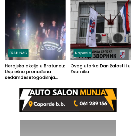
BRATUNAC
Najnovije
Herojska akcija u Bratuncu:
Ovog utorka Dan žalosti i u
Uspješno pronađena
Zvorniku
sedamdesetogodišnja
Ivanka Lazić, rodom iz
Kravice.