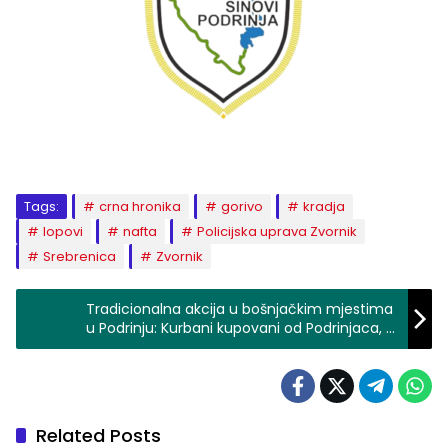
Tags:
crna hronika
gorivo
kradja
lopovi
nafta
Policijska uprava Zvornik
Srebrenica
Zvornik
Tradicionalna akcija u bošnjačkim mjestima
u Podrinju: Kurbani kupovani od Podrinjaca, a
potom dijeljeni socijalno ugroženom
stanovništvu
Related Posts