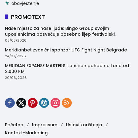
obavjestenje
PROMOTEXT
Naše mjesto za naše ljude: Bingo Group svojim
uposlenicima posvećuje posebno lijep festivalski
trenutak
02/08/2026
Meridianbet zvanični sponzor UFC Fight Night Belgrade
24/07/2026
MERIDIAN EXPANSE MASTERS: Lansiran pohod na fond od
2.000 KM
20/06/2026
Početna
Impressum
Uslovi korištenja
Kontakt-Marketing