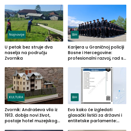
Najnovije
BiH
U petak bez struje dva
Karijera u Graničnoj policiji
naselja na području
Bosne i Hercegovine:
Zvornika
profesionalni razvoj, rad sa
savremenom opremom i
služba građanima
KULTURA
BiH
Zvornik: Andraševa vila iz
Evo kako će izgledati
1913. dobija novi život,
glasački listići za državni i
postaje hotel muzejskog
entitetske parlamente:
tipa
Najveće izmjene biće