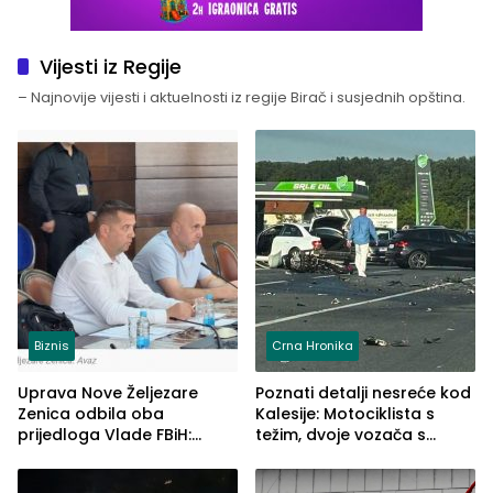
Vijesti iz Regije
– Najnovije vijesti i aktuelnosti iz regije Birač i susjednih opština.
Biznis
Crna Hronika
Uprava Nove Željezare
Poznati detalji nesreće kod
Zenica odbila oba
Kalesije: Motociklista s
prijedloga Vlade FBiH:
težim, dvoje vozača s
Ustrajni da je stečaj jedino
lakšim povredama
rješenje