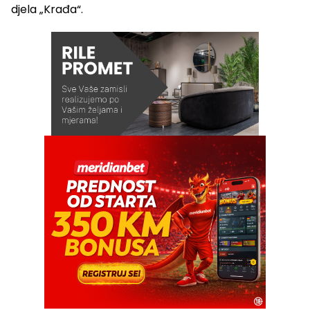
djela „Krađa“.