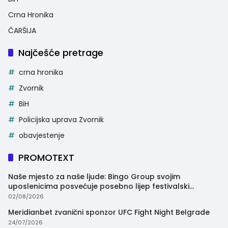
Crna Hronika
ČARŠIJA
Najčešće pretrage
crna hronika
Zvornik
BiH
Policijska uprava Zvornik
obavjestenje
PROMOTEXT
Naše mjesto za naše ljude: Bingo Group svojim
uposlenicima posvećuje posebno lijep festivalski
trenutak
02/08/2026
Meridianbet zvanični sponzor UFC Fight Night Belgrade
24/07/2026