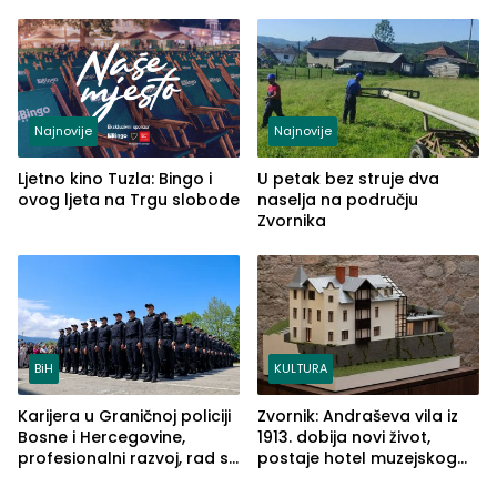
od Loznice prema Šapcu
(FOTO)
Najnovije
Najnovije
Ljetno kino Tuzla: Bingo i
U petak bez struje dva
ovog ljeta na Trgu slobode
naselja na području
Zvornika
BiH
KULTURA
Karijera u Graničnoj policiji
Zvornik: Andraševa vila iz
Bosne i Hercegovine,
1913. dobija novi život,
profesionalni razvoj, rad sa
postaje hotel muzejskog
savremenom opremom i
tipa