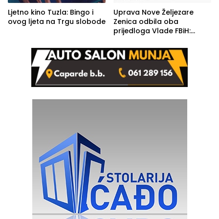
Ljetno kino Tuzla: Bingo i
Uprava Nove Željezare
ovog ljeta na Trgu slobode
Zenica odbila oba
prijedloga Vlade FBiH:
Ustrajni da je stečaj jedino
rješenje