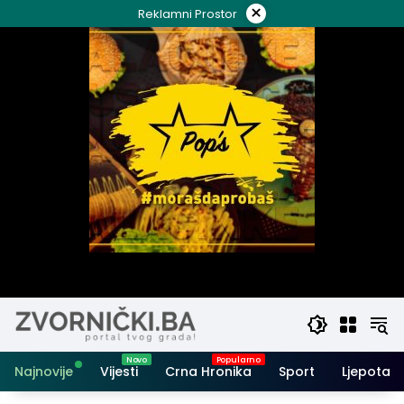
Skip
×
Reklamni Prostor
to
content
Najnovije
Vijesti
Crna Hronika
Sport
Ljepota i 