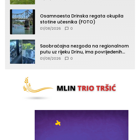
Osamnaesta Drinska regata okupila
stotine učesnika (FOTO)
01/08/2026
0
Saobraćajna nezgoda na regionalnom
putu uz rijeku Drinu, ima povrijeđenih
lica (FOTO)
01/08/2026
0