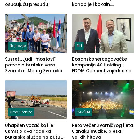
osuđujuću presudu
konoplje i kokain,
uhapšena jedna osoba
(FOTO)
Najnovije
BiH
Susret „Ljudi i mostovi“
Bosanskohercegovačke
potvrdio bratske veze
kompanije AS Holding i
Zvornika i Malog Zvornika
EDOM Connect zajedno se
šire na tržište Maroka
Crna Hronika
ČARŠIJA
Uhapšen vozač koji je
Peto večer Zvorničkog ljeta
usmrtio dva radnika
u znaku muzike, plesa i
putarske službe na putu
velikih hitova