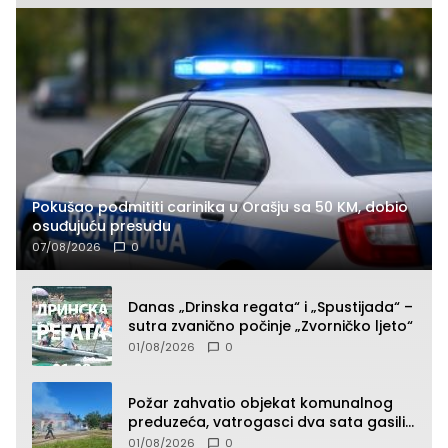
Pokušao podmititi carinika u Orašju sa 50 KM, dobio
osuđujuću presudu
07/08/2026
0
Danas „Drinska regata“ i „Spustijada“ –
sutra zvanično počinje „Zvorničko ljeto“
01/08/2026
0
Požar zahvatio objekat komunalnog
preduzeća, vatrogasci dva sata gasili
vatru (FOTO)
01/08/2026
0