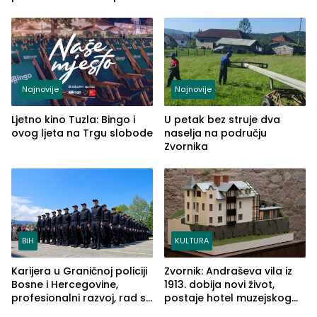
od Loznice prema Šapcu
(FOTO)
Najnovije
Najnovije
Ljetno kino Tuzla: Bingo i
U petak bez struje dva
ovog ljeta na Trgu slobode
naselja na području
Zvornika
BiH
KULTURA
Karijera u Graničnoj policiji
Zvornik: Andraševa vila iz
Bosne i Hercegovine,
1913. dobija novi život,
profesionalni razvoj, rad sa
postaje hotel muzejskog
savremenom opremom i
tipa