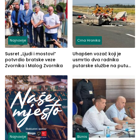
Najnovije
Crna Hronika
Susret „Ljudi i mostovi“
Uhapšen vozač koji je
potvrdio bratske veze
usmrtio dva radnika
Zvornika i Malog Zvornika
putarske službe na putu
od Loznice prema Šapcu
(FOTO)
Najnovije
Biznis