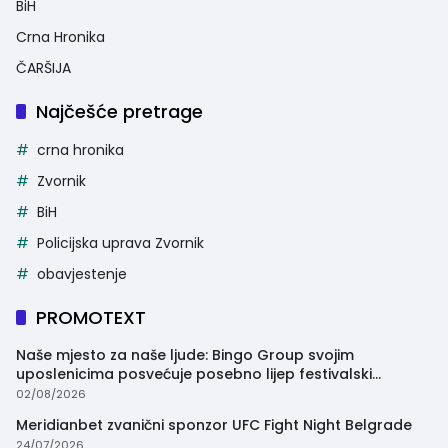
BiH
Crna Hronika
ČARŠIJA
Najčešće pretrage
crna hronika
Zvornik
BiH
Policijska uprava Zvornik
obavjestenje
PROMOTEXT
Naše mjesto za naše ljude: Bingo Group svojim
uposlenicima posvećuje posebno lijep festivalski
trenutak
02/08/2026
Meridianbet zvanični sponzor UFC Fight Night Belgrade
24/07/2026