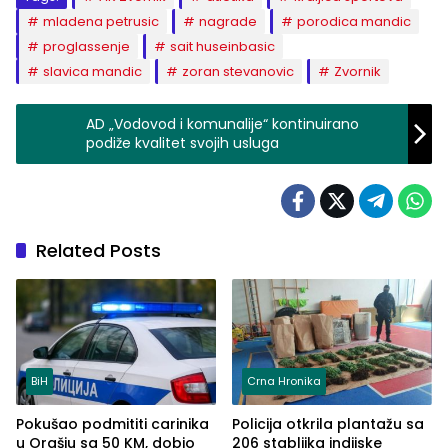
mladena petrusic
nagrade
porodica mandic
proglassenje
sait huseinbasic
slavica mandic
zoran stevanovic
Zvornik
AD „Vodovod i komunalije“ kontinuirano
podiže kvalitet svojih usluga
Related Posts
BiH
Crna Hronika
Pokušao podmititi carinika
Policija otkrila plantažu sa
u Orašju sa 50 KM, dobio
206 stabljika indijske