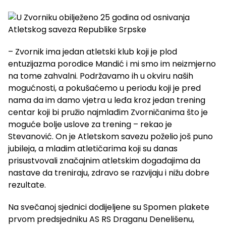
– Zvornik ima jedan atletski klub koji je plod
entuzijazma porodice Mandić i mi smo im neizmjerno
na tome zahvalni. Podržavamo ih u okviru naših
mogućnosti, a pokušaćemo u periodu koji je pred
nama da im damo vjetra u leđa kroz jedan trening
centar koji bi pružio najmlađim Zvorničanima što je
moguće bolje uslove za trening – rekao je
Stevanović. On je Atletskom savezu poželio još puno
jubileja, a mladim atletičarima koji su danas
prisustvovali značajnim atletskim događajima da
nastave da treniraju, zdravo se razvijaju i nižu dobre
rezultate.
Na svečanoj sjednici dodijeljene su Spomen plakete
prvom predsjedniku AS RS Draganu Denelišenu,