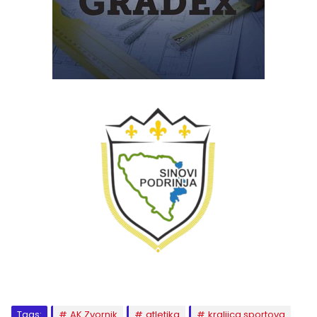
Tags:
AK Zvornik
atletika
kraljica sportova