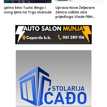
Ljetno kino Tuzla: Bingo i
Uprava Nove Željezare
ovog ljeta na Trgu slobode
Zenica odbila oba
prijedloga Vlade FBiH:
Ustrajni da je stečaj jedino
rješenje