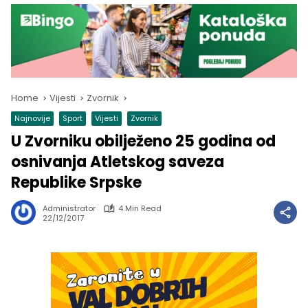
Home
Vijesti
Zvornik
Najnovije
Sport
Vijesti
Zvornik
U Zvorniku obilježeno 25 godina od
osnivanja Atletskog saveza
Republike Srpske
Administrator
4 Min Read
22/12/2017