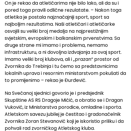
On je rekao da atletičarima nije bilo lako, ali da su i
pored toga pravili odlične rezulatate. – Nakon toga
atletika je postala najznačajniji sport, sport sa
najboljim rezultatima. Naši atletičari i atletičarke
osvojili su veliki broj medalja na najprestižnijim
svjetskim, evropskim i balkanskim prvenstvima. Sa
druge strane mi imamo i problema, nemamo
infrastrukturu, a ni dovoljna izdvajanja za ovaj sport.
Imamo veliki broj klubova, ali i „prazan“ prostor od
Zvornika do Trebinja i tu ćemo sa predstavnicima
lokalnih uprava i resornim ministarstvom pokušati da
to promijenimo – rekao je Đurđević.
Na Svečanoj sjednici govorio je i predsjednik
Skupštine AS RS Dragoje Mićić, a obratio se i Dragan
Vuković, iz Ministarstva porodice, omladine i sporta.
Atletskom savezu jubilej je čestitao i gradonačelnik
Zvornika Zoran Stevanović koji je iskoristio priliku i da
pohvali rad zvorničkog Atletskog kluba.