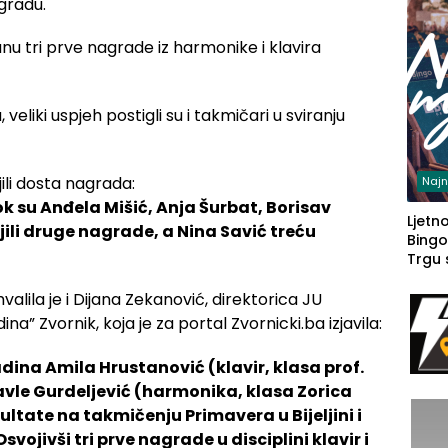
agradu.
veliki uspjeh postigli su i takmičari u sviranju
jili dosta nagrada:
Najn
ok su
Anđela Mišić,
Anja Šurbat,
Borisav
Ljetno
jili druge nagrade, a Nina
Savić treću
Bingo
Trgu
lila je i Dijana Zekanović, direktorica JU
” Zvornik, koja je za portal Zvornicki.ba izjavila:
dina Amila Hrustanović (klavir, klasa prof.
avle Gurdeljević (harmonika, klasa Zorica
zultate na takmičenju Primavera u Bijeljini i
vojivši tri prve nagrade u disciplini klavir i