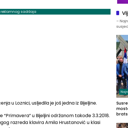
j reklamnog sadržaja
Vi
– Najno
susjed
Najn
ja u Loznici, usljedila je još jedna iz Bijeljine.
Susret
mosto
brats
 “Primavera” u Bijeljini održanom takođe 3.3.2018.
Zvorn
ugog razreda klavira Amila Hrustanović u klasi
Zvorn