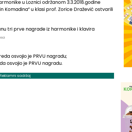
monike u Loznici održanom 3.3.2018.godine
in Komadina” u klasi prof. Zorice Dražević ostvarili
nici
zreda osvojio je PRVU nagradu;
da osvojio je PRVU nagradu.
Reklamni sadržaj