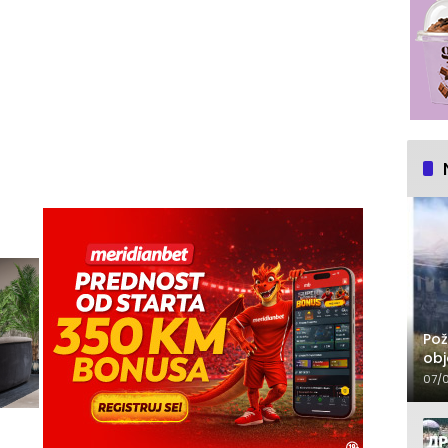
Pož
obj
07/