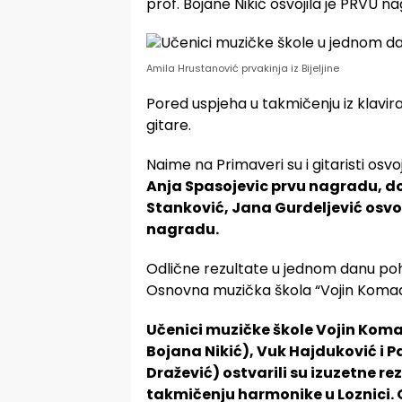
prof. Bojane Nikić osvojila je PRVU n
Amila Hrustanović prvakinja iz Bijeljine
Pored uspjeha u takmičenju iz klavira, 
gitare.
Naime na Primaveri su i gitaristi osvo
Anja Spasojevic prvu nagradu, d
Stanković,
Jana Gurdeljević osvo
nagradu.
Odlične rezultate u jednom danu pohva
Osnovna muzička škola “Vojin Komadina
Učenici muzičke škole Vojin Koma
Bojana Nikić), Vuk Hajduković i P
Dražević) ostvarili su izuzetne re
takmičenju harmonike u Loznici. Os