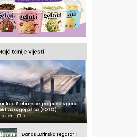
Najčitanije vijesti
ar kod Srebrenice, potpuno izgorio
ekt za uzgoj pilića (FOTO)
08/2026
0
Danas „Drinska regata“ i