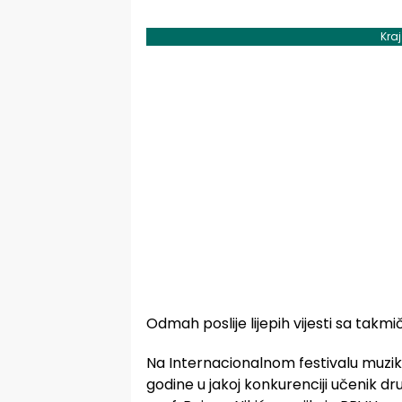
Kra
Odmah poslije lijepih vijesti sa takmičen
Na Internacionalnom festivalu muzike
godine u jakoj konkurenciji učenik dr