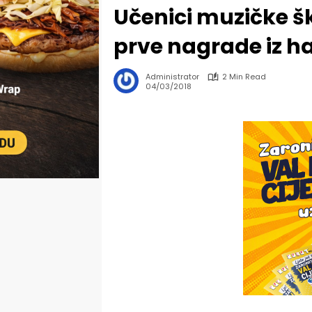
Učenici muzičke š
prve nagrade iz ha
Administrator
2 Min Read
04/03/2018