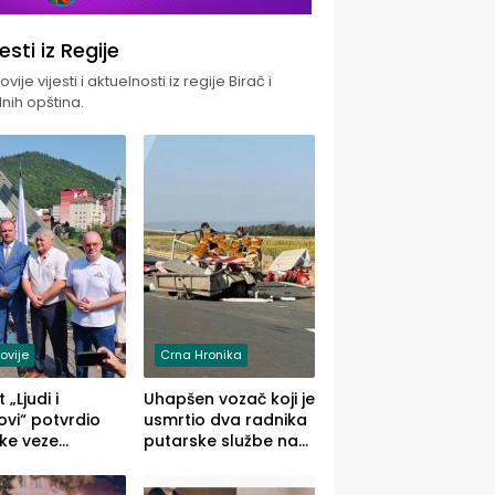
jesti iz Regije
vije vijesti i aktuelnosti iz regije Birač i
nih opština.
ovije
Crna Hronika
 „Ljudi i
Uhapšen vozač koji je
vi“ potvrdio
usmrtio dva radnika
ke veze
putarske službe na
ika i Malog
putu od Loznice
ika
prema Šapcu