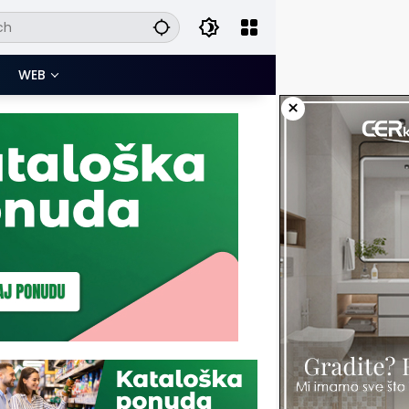
WEB
×