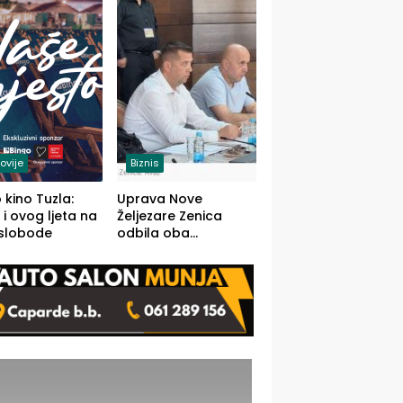
(FOTO)
ovije
Biznis
 kino Tuzla:
Uprava Nove
 i ovog ljeta na
Željezare Zenica
 slobode
odbila oba
prijedloga Vlade
FBiH: Ustrajni da je
stečaj jedino rješenje