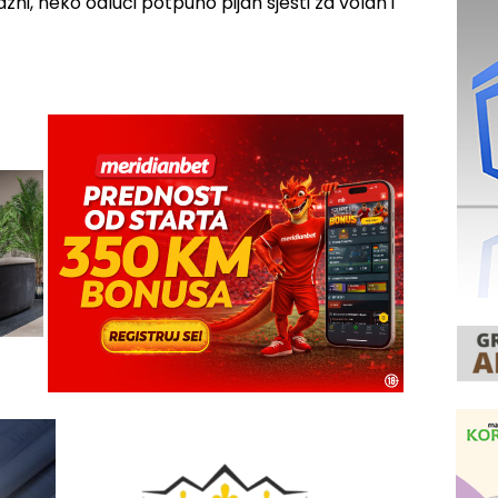
zni, neko odluči potpuno pijan sjesti za volan i