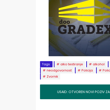
Tags:
alko testiranje
alkohol
neodgovornost
Policija
Poli
Zvornik
USAID: OTVOREN NOVI POZIV ZA