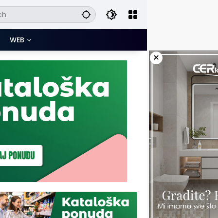
WEB
×