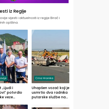
jesti iz Regije
vije vijesti i aktuelnosti iz regije Birač i
nih opština.
ovije
Crna Hronika
 „Ljudi i
Uhapšen vozač koji je
vi“ potvrdio
usmrtio dva radnika
ke veze
putarske službe na
ika i Malog
putu od Loznice
ika
prema Šapcu