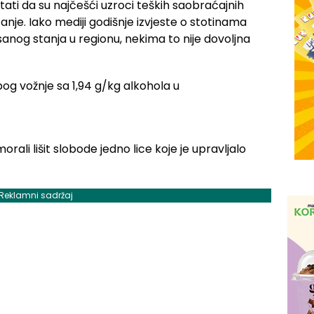
ti da su najčešći uzroci teških saobraćajnih
anje. Iako mediji godišnje izvjeste o stotinama
anog stanja u regionu, nekima to nije dovoljna
morali lišit slobode jedno lice koje je upravljalo
Reklamni sadržaj