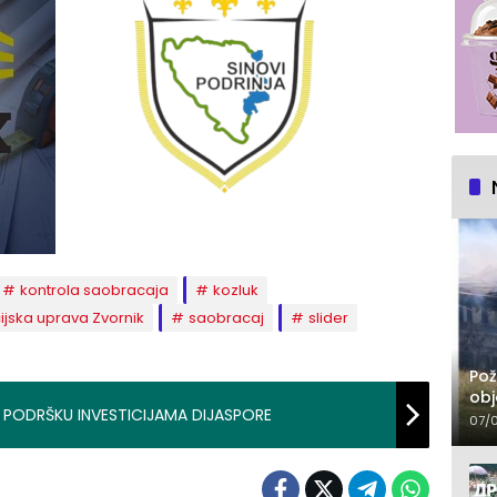
kontrola saobracaja
kozluk
cijska uprava Zvornik
saobracaj
slider
Pož
obj
 PODRŠKU INVESTICIJAMA DIJASPORE
07/