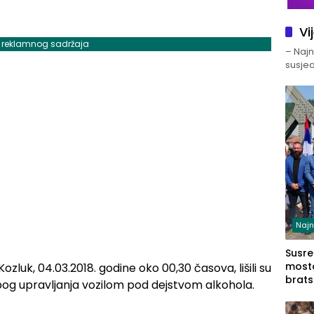
Vi
j reklamnog sadržaja
– Najno
susjed
Najn
Susret
mosto
 Kozluk, 04.03.2018. godine oko 00,30 časova, lišili su
brats
 zbog upravljanja vozilom pod dejstvom alkohola.
Zvorn
Zvorn