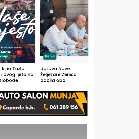
(FOTO)
ovije
Biznis
 kino Tuzla:
Uprava Nove
 i ovog ljeta na
Željezare Zenica
 slobode
odbila oba
prijedloga Vlade
FBiH: Ustrajni da je
stečaj jedino rješenje