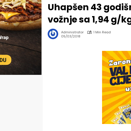
Uhapšen 43 godišn
vožnje sa 1,94 g/
Administrator
1 Min Read
05/03/2018