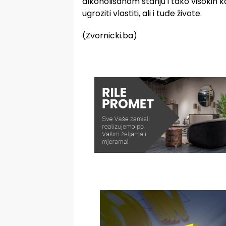
alkoholisanom stanju i tako visokih ka
ugroziti vlastiti, ali i tuđe živote.
(Zvornicki.ba)