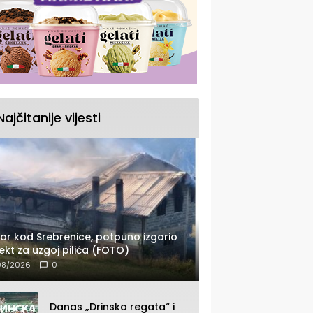
Najčitanije vijesti
ar kod Srebrenice, potpuno izgorio
ekt za uzgoj pilića (FOTO)
08/2026
0
Danas „Drinska regata“ i