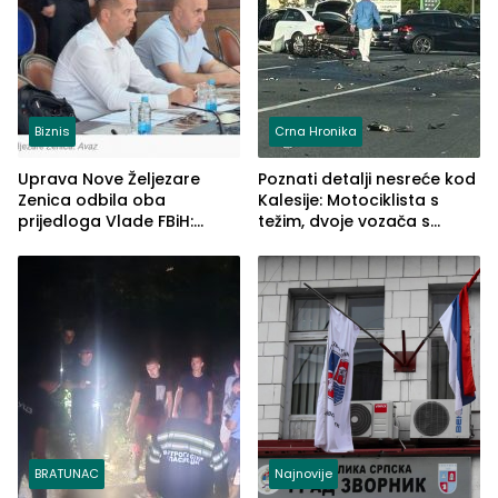
Biznis
Crna Hronika
Uprava Nove Željezare
Poznati detalji nesreće kod
Zenica odbila oba
Kalesije: Motociklista s
prijedloga Vlade FBiH:
težim, dvoje vozača s
Ustrajni da je stečaj jedino
lakšim povredama
rješenje
BRATUNAC
Najnovije