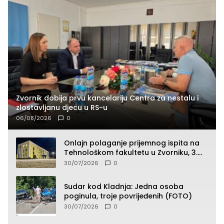
Zvornik dobija prvu kancelariju Centra za nestalu i
zlostavljanu djecu u RS-u
06/08/2026
0
Onlajn polaganje prijemnog ispita na
Tehnološkom fakultetu u Zvorniku, 3.
septembra u 9.00 časova
30/07/2026
0
Sudar kod Kladnja: Jedna osoba
poginula, troje povrijeđenih (FOTO)
30/07/2026
0