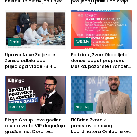
nestalu i zlostavljanu djecu
posljednju priliku do kraja
u RS-u
2026. godine
Biznis
ČARŠIJA
Uprava Nove Željezare
Peti dan „Zvorničkog ljeta“
Zenica odbila oba
donosi bogat program:
prijedloga Vlade FBiH:
Muzika, pozorište i koncert
Ustrajni da je stečaj jedino
Stoje
rješenje
KULTURA
Najnovije
Bingo Group i ove godine
FK Drina Zvornik
otvara vrata VIP događaja
predstavila novog
građanima: Osvojite
koordinatora Omladinske