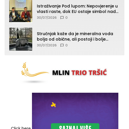
Istraživanje Pod lupom: Nepovjerenje u
vlasti raste, dok EU ostaje simbol nade
građana
30/07/2026
0
Stručnjak kaže da je mineralna voda
bolja od obične, ali postoji i bolje
rješenje
30/07/2026
0
Click here