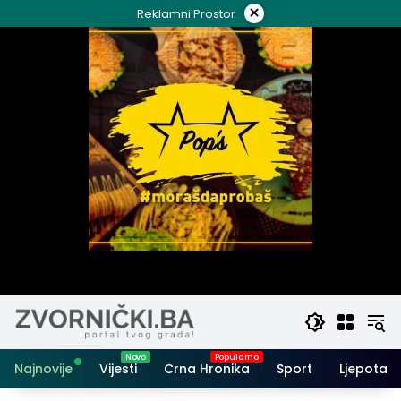
Skip
×
Reklamni Prostor
to
content
Najnovije
Vijesti
Crna Hronika
Sport
Ljepota i 