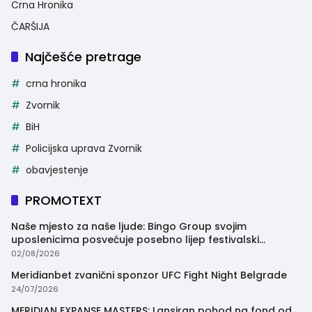
Crna Hronika
ČARŠIJA
Najčešće pretrage
crna hronika
Zvornik
BiH
Policijska uprava Zvornik
obavjestenje
PROMOTEXT
Naše mjesto za naše ljude: Bingo Group svojim
uposlenicima posvećuje posebno lijep festivalski
trenutak
02/08/2026
Meridianbet zvanični sponzor UFC Fight Night Belgrade
24/07/2026
MERIDIAN EXPANSE MASTERS: Lansiran pohod na fond od