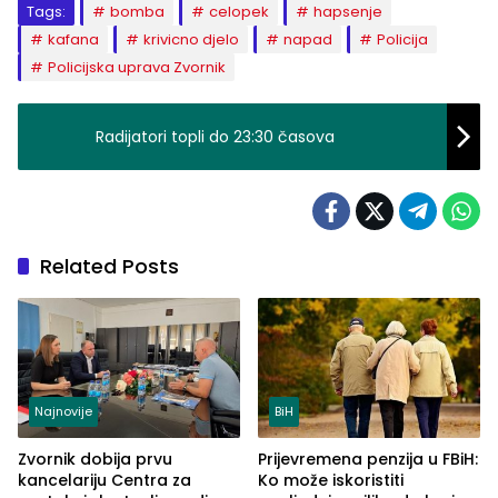
Tags:
bomba
celopek
hapsenje
kafana
krivicno djelo
napad
Policija
Policijska uprava Zvornik
Radijatori topli do 23:30 časova
Related Posts
Najnovije
BiH
Zvornik dobija prvu
Prijevremena penzija u FBiH:
kancelariju Centra za
Ko može iskoristiti