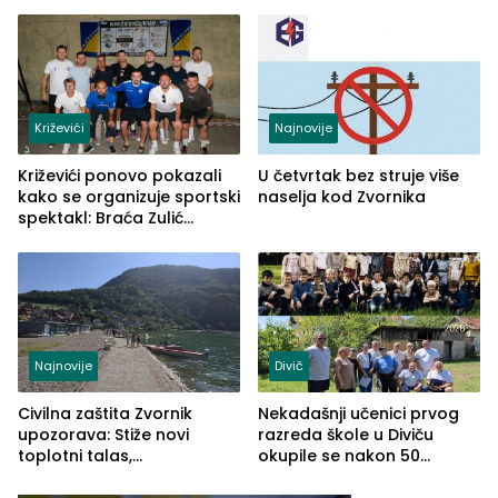
ulaznice za koncert Petra
škole
Graše
Križevići
Najnovije
Križevići ponovo pokazali
U četvrtak bez struje više
kako se organizuje sportski
naselja kod Zvornika
spektakl: Braća Zulić
osvojila Križevići kup 2026
Najnovije
Divič
Civilna zaštita Zvornik
Nekadašnji učenici prvog
upozorava: Stiže novi
razreda škole u Diviču
toplotni talas,
okupile se nakon 50
temperature do 41 stepen
godina, a učitelj Mustafa
Pašić im održao čas