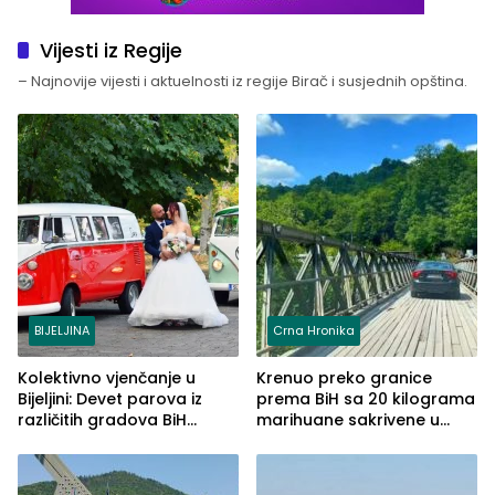
Vijesti iz Regije
– Najnovije vijesti i aktuelnosti iz regije Birač i susjednih opština.
BIJELJINA
Crna Hronika
Kolektivno vjenčanje u
Krenuo preko granice
Bijeljini: Devet parova iz
prema BiH sa 20 kilograma
različitih gradova BiH
marihuane sakrivene u
izgovorilo sudbonosno da
automobilu