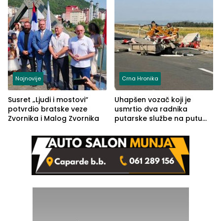
Najnovije
Crna Hronika
Susret „Ljudi i mostovi“
Uhapšen vozač koji je
potvrdio bratske veze
usmrtio dva radnika
Zvornika i Malog Zvornika
putarske službe na putu
od Loznice prema Šapcu
(FOTO)