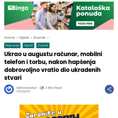
Home
Vijesti
Zvornik
Najnovije
Vijesti
Zvornik
Ukrao u augustu računar, mobilni
telefon i torbu, nakon hapšenja
dobrovoljno vratio dio ukradenih
stvari
Administrator
2 Min Read
17/11/2017