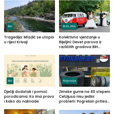
BiH
BIJELJINA
Tragedija: Mladić se utopio
Kolektivno vjenčanje u
u rijeci Krivaji
Bijeljini: Devet parova iz
različitih gradova BiH
izgovorilo sudbonosno da
BiH
Najnovije
Dječiji dodatak i pomoć
Zimske gume na 40 stepeni
porodicama: Ko ima pravo
Celzijusa nisu jedini
i kako do naknade
problem: Pogrešan pritisak
može biti mnogo opasniji