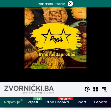
Skip
×
Reklamni Prostor
to
content
Najnovije
Vijesti
Crna Hronika
Sport
Ljepota i 