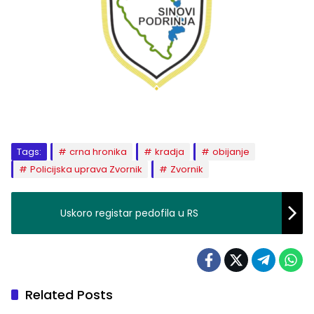
Tags:
crna hronika
kradja
obijanje
Policijska uprava Zvornik
Zvornik
Uskoro registar pedofila u RS
Related Posts