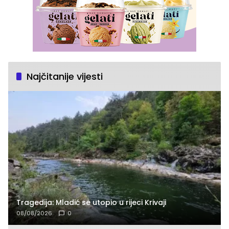
Najčitanije vijesti
Tragedija: Mladić se utopio u rijeci Krivaji
08/08/2026
0