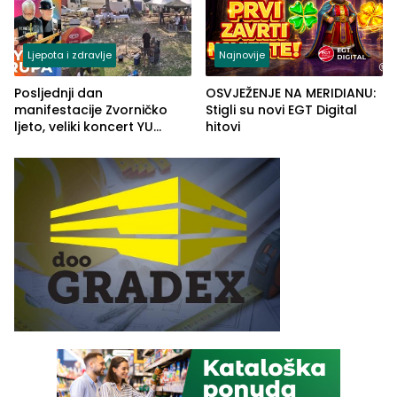
Ljepota i zdravlje
Najnovije
Posljednji dan
OSVJEŽENJE NA MERIDIANU:
manifestacije Zvorničko
Stigli su novi EGT Digital
ljeto, veliki koncert YU
hitovi
grupe zatvara program
ove godine