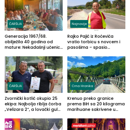
ČARŠIJA
Najnovije
Generacija 1967/68.
Rajko Pajić iz Roćevića
obilježila 40 godina od
vratio torbicu s novcem i
mature: Nekadašnji učenici
pasošima – spasio
TŠC-a okupili se u Zvorniku
porodično ljetovanje u
(FOTO)
Grčkoj
ČARŠIJA
Crna Hronika
Zvornički kotlić okupio 25
Krenuo preko granice
ekipa: Najbolja riblja čorba
prema BiH sa 20 kilograma
„Velizara 2“, a lovački gulaš
marihuane sakrivene u
„Red i Zaprska“ (FOTO)
automobilu