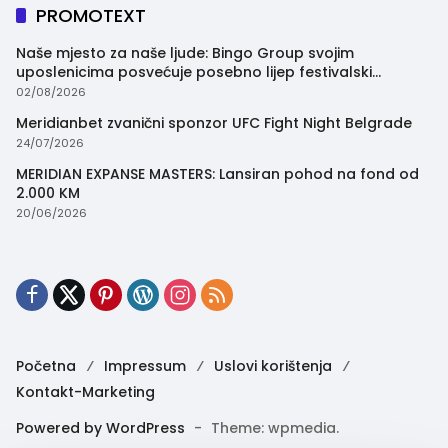
PROMOTEXT
Naše mjesto za naše ljude: Bingo Group svojim
uposlenicima posvećuje posebno lijep festivalski
trenutak
02/08/2026
Meridianbet zvanični sponzor UFC Fight Night Belgrade
24/07/2026
MERIDIAN EXPANSE MASTERS: Lansiran pohod na fond od
2.000 KM
20/06/2026
Početna
Impressum
Uslovi korištenja
Kontakt-Marketing
Powered by WordPress
-
Theme: wpmedia.