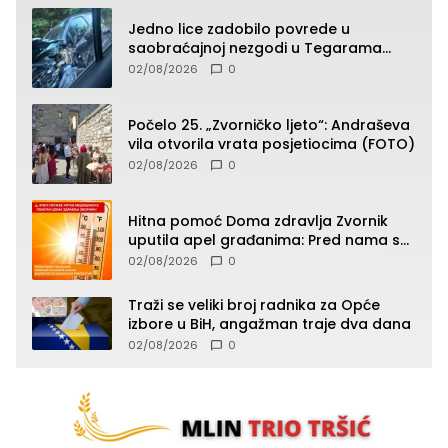
Jedno lice zadobilo povrede u
saobraćajnoj nezgodi u Tegarama
(FOTO)
02/08/2026
0
Počelo 25. „Zvorničko ljeto“: Andraševa
vila otvorila vrata posjetiocima (FOTO)
02/08/2026
0
Hitna pomoć Doma zdravlja Zvornik
uputila apel građanima: Pred nama su
temperature do 40°C, oprez zbog
02/08/2026
0
toplotnog udara
Traži se veliki broj radnika za Opće
izbore u BiH, angažman traje dva dana
02/08/2026
0