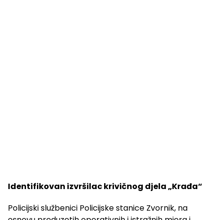
Identifikovan izvršilac krivičnog djela „Krađa“
Policijski službenici Policijske stanice Zvornik, na
osnovu preduzetih operativnih i istražnih mjera i