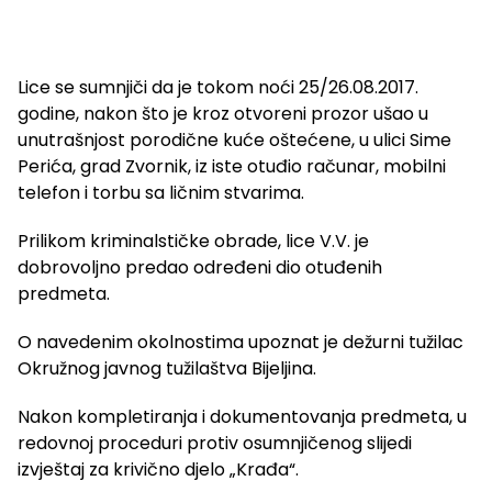
Lice se sumnjiči da je tokom noći 25/26.08.2017.
godine, nakon što je kroz otvoreni prozor ušao u
unutrašnjost porodične kuće oštećene, u ulici Sime
Perića, grad Zvornik, iz iste otuđio računar, mobilni
telefon i torbu sa ličnim stvarima.
Prilikom kriminalstičke obrade, lice V.V. je
dobrovoljno predao određeni dio otuđenih
predmeta.
O navedenim okolnostima upoznat je dežurni tužilac
Okružnog javnog tužilaštva Bijeljina.
Nakon kompletiranja i dokumentovanja predmeta, u
redovnoj proceduri protiv osumnjičenog slijedi
izvještaj za krivično djelo „Krađa“.