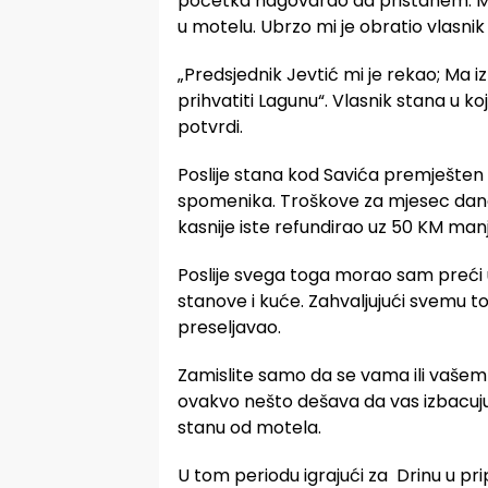
početka nagovarao da pristanem. M
u motelu. Ubrzo mi je obratio vlasnik
„Predsjednik Jevtić mi je rekao; Ma 
prihvatiti Lagunu“. Vlasnik stana u k
potvrdi.
Poslije stana kod Savića premješten
spomenika. Troškove za mjesec dana 
kasnije iste refundirao uz 50 KM man
Poslije svega toga morao sam preći u
stanove i kuće. Zahvaljujući svemu t
preseljavao.
Zamislite samo da se vama ili vašem dj
ovakvo nešto dešava da vas izbacuju na
stanu od motela.
U tom periodu igrajući za Drinu u p