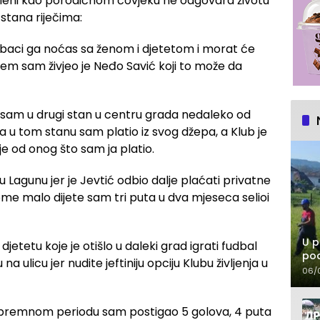
eni kao porodičnom čovjeku ne odgovara životu
 stana riječima:
izbaci ga noćas sa ženom i djetetom i morat će
ojem sam živjeo je Neđo Savić koji to može da
 sam u drugi stan u centru grada nedaleko od
u tom stanu sam platio iz svog džepa, a Klub je
je od onog što sam ja platio.
 Lagunu jer je Jevtić odbio dalje plaćati privatne
ome malo dijete sam tri puta u dva mjeseca selioi
U p
etetu koje je otišlo u daleki grad igrati fudbal
pod
 ulicu jer nudite jeftiniju opciju Klubu življenja u
06/
ripremnom periodu sam postigao 5 golova, 4 puta