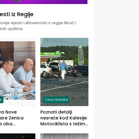
jesti iz Regije
vije vijesti i aktuelnosti iz regije Birač i
nih opština.
is
Crna Hronika
va Nove
Poznati detalji
zare Zenica
nesreće kod Kalesije:
a oba
Motociklista s težim,
dloga Vlade
dvoje vozača s
Ustrajni da je
lakšim povredama