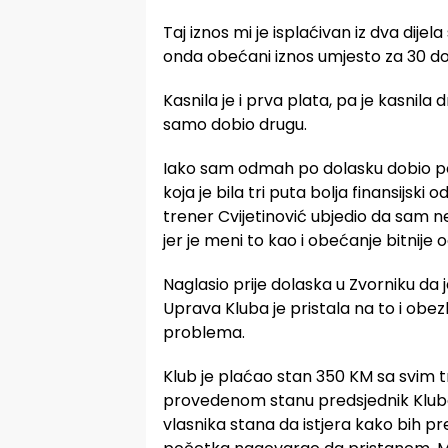
Taj iznos mi je isplaćivan iz dva dijel
onda obećani iznos umjesto za 30 d
Kasnila je i prva plata, pa je kasnila 
samo dobio drugu.
Iako sam odmah po dolasku dobio pon
koja je bila tri puta bolja finansijski
trener Cvijetinović ubjedio da sam n
jer je meni to kao i obećanje bitnije 
Naglasio prije dolaska u Zvorniku d
Uprava Kluba je pristala na to i obezb
problema.
Klub je plaćao stan 350 KM sa svim 
provedenom stanu predsjednik Kluba t
vlasnika stana da istjera kako bih p