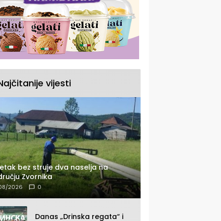
Najčitanije vijesti
etak bez struje dva naselja na
ručju Zvornika
08/2026
0
Danas „Drinska regata“ i