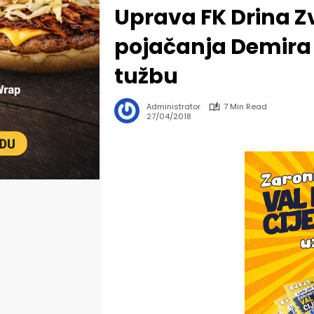
Uprava FK Drina Z
pojačanja Demira 
tužbu
Administrator
7 Min Read
27/04/2018