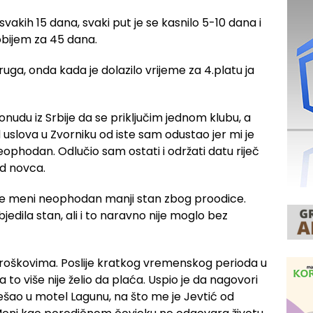
a svakih 15 dana, svaki put je se kasnilo 5-10 dana i
obijem za 45 dana.
druga, onda kada je dolazilo vrijeme za 4.platu ja
udu iz Srbije da se priključim jednom klubu, a
 od uslova u Zvorniku od iste sam odustao jer mi je
eophodan. Odlučio sam ostati i održati datu riječ
od novca.
a je meni neophodan manji stan zbog proodice.
jedila stan, ali i to naravno nije moglo bez
troškovima. Poslije kratkog vremenskog perioda u
o više nije želio da plaća. Uspio je da nagovori
rešao u motel Lagunu, na što me je Jevtić od