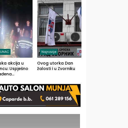
j jedino rješenje
TUNAC
Najnovije
ska akcija u
Ovog utorka Dan
ncu: Uspješno
žalosti i u Zvorniku
ađena
mdesetogodišnj
nka Lazić,
 iz Kravice.