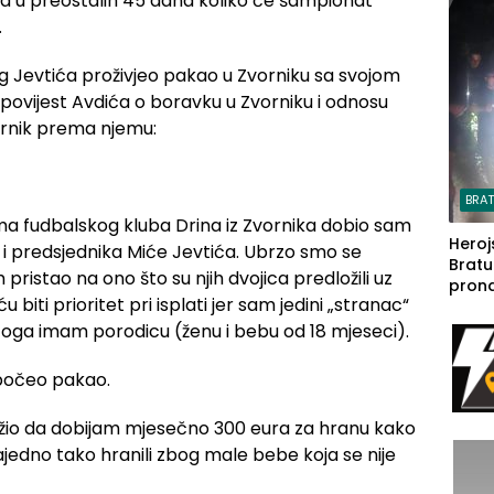
ča u preostalih 45 dana koliko će šampionat
steča
.
bog Jevtića proživjeo pakao u Zvorniku sa svojom
ovijest Avdića o boravku u Zvorniku i odnosu
ornik prema njemu:
BRA
a fudbalskog kluba Drina iz Zvornika dobio sam
Heroj
a i predsjednika Miće Jevtića. Ubrzo smo se
Bratu
 pristao na ono što su njih dvojica predložili uz
pron
biti prioritet pri isplati jer sam jedini „stranac“
seda
a Iva
toga imam porodicu (ženu i bebu od 18 mjeseci).
rodom
 počeo pakao.
ložio da dobijam mjesečno 300 eura za hranu kako
zajedno tako hranili zbog male bebe koja se nije