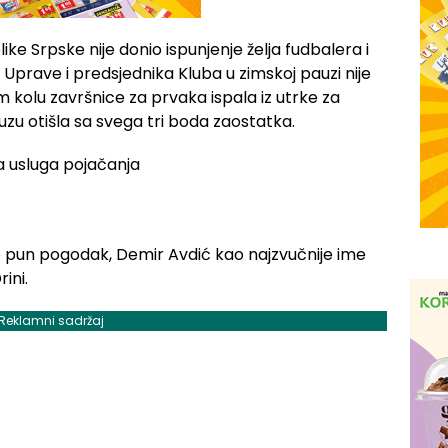
e Srpske nije donio ispunjenje želja fudbalera i
 Uprave i predsjednika Kluba u zimskoj pauzi nije
om kolu završnice za prvaka ispala iz utrke za
auzu otišla sa svega tri boda zaostatka.
o pun pogodak, Demir Avdić kao najzvučnije ime
ini.
Reklamni sadržaj