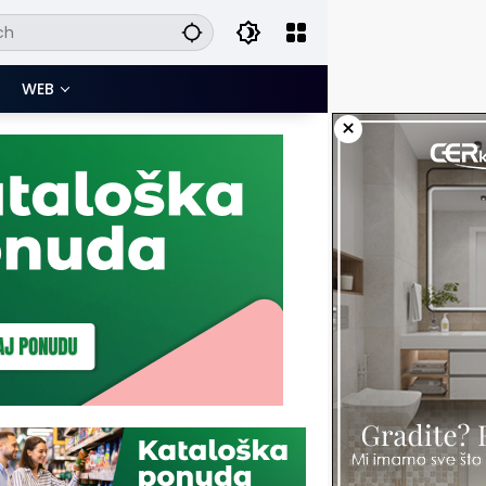
WEB
×