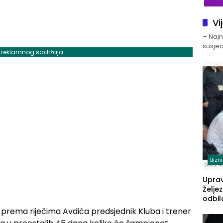
Vi
– Najno
susjed
j reklamnog sadržaja
Bizn
Upra
Želje
odbil
prije
a prema riječima Avdića predsjednik Kluba i trener
FBiH: 