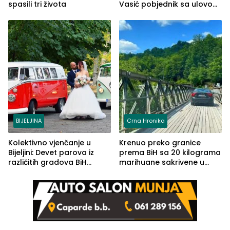
spasili tri života
Vasić pobjednik sa ulovom
od 2.040 grama (FOTO)
BIJELJINA
Crna Hronika
Kolektivno vjenčanje u
Krenuo preko granice
Bijeljini: Devet parova iz
prema BiH sa 20 kilograma
različitih gradova BiH
marihuane sakrivene u
izgovorilo sudbonosno da
automobilu