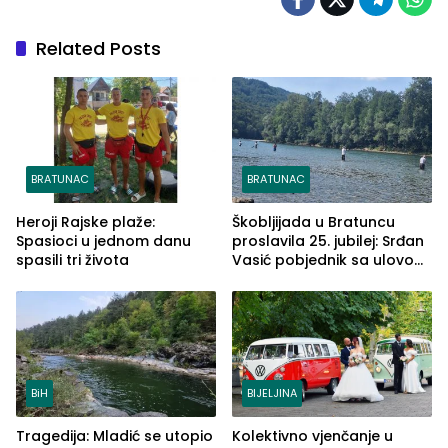
Related Posts
BRATUNAC
BRATUNAC
Heroji Rajske plaže:
Škobljijada u Bratuncu
Spasioci u jednom danu
proslavila 25. jubilej: Srđan
spasili tri života
Vasić pobjednik sa ulovom
od 2.040 grama (FOTO)
BiH
BIJELJINA
Tragedija: Mladić se utopio
Kolektivno vjenčanje u