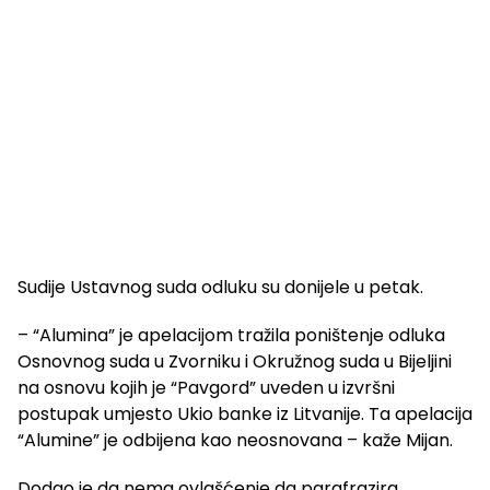
Sudije Ustavnog suda odluku su donijele u petak.
– “Alumina” je apelacijom tražila poništenje odluka
Osnovnog suda u Zvorniku i Okružnog suda u Bijeljini
na osnovu kojih je “Pavgord” uveden u izvršni
postupak umjesto Ukio banke iz Litvanije. Ta apelacija
“Alumine” je odbijena kao neosnovana – kaže Mijan.
Dodao je da nema ovlašćenje da parafrazira