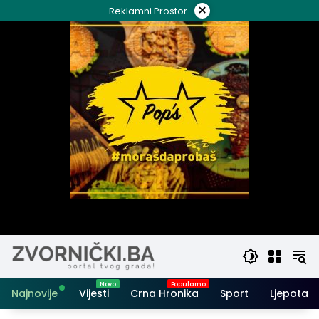
Skip
×
Reklamni Prostor
to
content
Najnovije
Vijesti
Crna Hronika
Sport
Ljepota i 