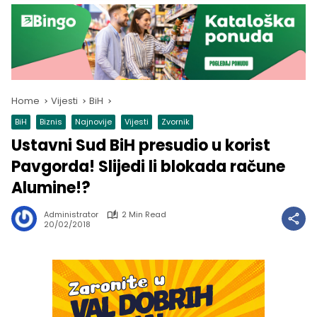
Home
Vijesti
BiH
BiH
Biznis
Najnovije
Vijesti
Zvornik
Ustavni Sud BiH presudio u korist
Pavgorda! Slijedi li blokada račune
Alumine!?
Administrator
2 Min Read
20/02/2018