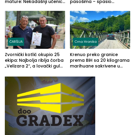
mature: Nekadašnji učenici
pasošima – spasio
TŠC-a okupili se u Zvorniku
porodično ljetovanje u
(FOTO)
Grčkoj
ČARŠIJA
Crna Hronika
Zvornički kotlić okupio 25
Krenuo preko granice
ekipa: Najbolja riblja čorba
prema BiH sa 20 kilograma
„Velizara 2“, a lovački gulaš
marihuane sakrivene u
„Red i Zaprska“ (FOTO)
automobilu