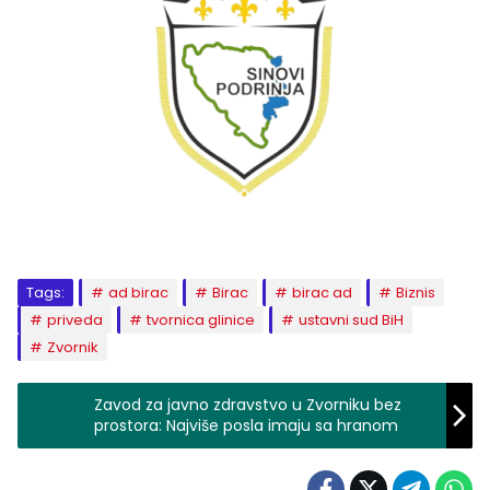
Tags:
ad birac
Birac
birac ad
Biznis
priveda
tvornica glinice
ustavni sud BiH
Zvornik
Zavod za javno zdravstvo u Zvorniku bez
prostora: Najviše posla imaju sa hranom