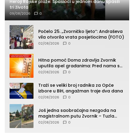
Heroji Rajske plaže: Spasioci u jednom danu spasili
tri života
09/08/2026
0
Počelo 25. „Zvorničko ljeto“: Andraševa
vila otvorila vrata posjetiocima (FOTO)
02/08/2026
0
Hitna pomoć Doma zdravlja Zvornik
uputila apel građanima: Pred nama su
temperature do 40°C, oprez zbog
02/08/2026
0
toplotnog udara
Traži se veliki broj radnika za Opće
izbore u BiH, angažman traje dva dana
02/08/2026
0
Još jedna saobraćajna nezgoda na
magistralnom putu Zvornik – Tuzla
(FOTO)
02/08/2026
0