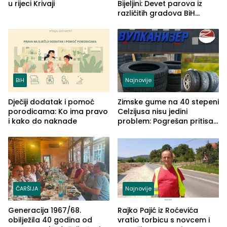
u rijeci Krivaji
Bijeljini: Devet parova iz
različitih gradova BiH
izgovorilo sudbonosno da
BiH
Najnovije
Dječiji dodatak i pomoć
Zimske gume na 40 stepeni
porodicama: Ko ima pravo
Celzijusa nisu jedini
i kako do naknade
problem: Pogrešan pritisak
može biti mnogo opasniji
ČARŠIJA
Najnovije
Generacija 1967/68.
Rajko Pajić iz Roćevića
obilježila 40 godina od
vratio torbicu s novcem i