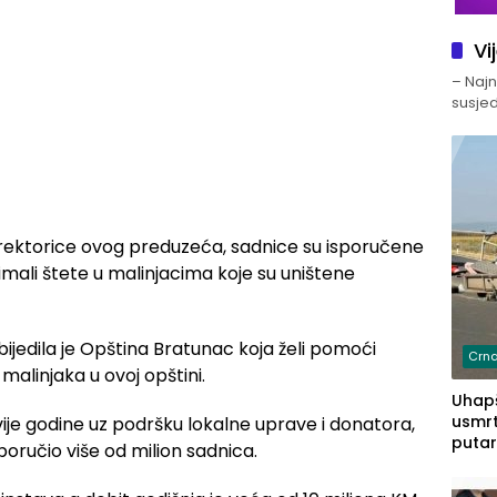
Vi
– Najno
susjed
rektorice ovog preduzeća, sadnice su isporučene
imali štete u malinjacima koje su uništene
jedila je Opština Bratunac koja želi pomoći
Crna
malinjaka u ovoj opštini.
Uhapš
usmrt
vije godine uz podršku lokalne uprave i donatora,
putar
poručio više od milion sadnica.
putu 
prem