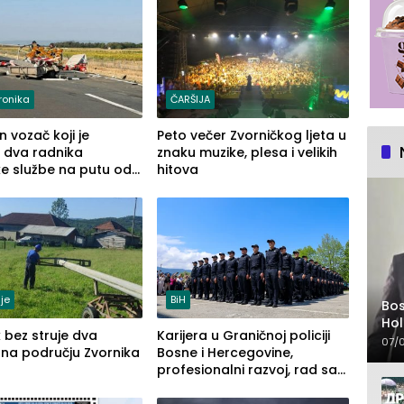
ronika
ČARŠIJA
 vozač koji je
Peto večer Zvorničkog ljeta u
 dva radnika
znaku muzike, plesa i velikih
e službe na putu od
hitova
e prema Šapcu
je
BiH
Bo
Hol
 bez struje dva
Karijera u Graničnoj policiji
na 
07/
 na području Zvornika
Bosne i Hercegovine,
profesionalni razvoj, rad sa
savremenom opremom i
služba građanima