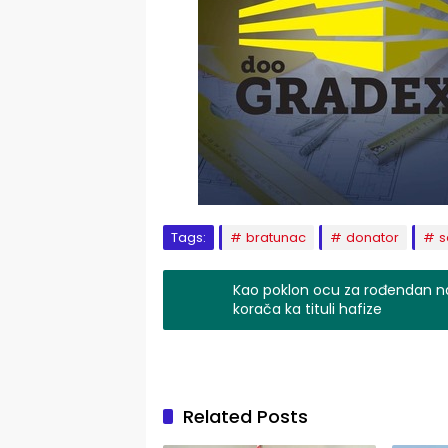
Tags:
bratunac
donator
s
Kao poklon ocu za rođendan na
korača ka tituli hafize
Related Posts