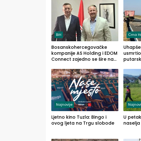
BiH
Crna H
Bosanskohercegovačke
Uhapšen
kompanije AS Holding i EDOM
usmrtio
Connect zajedno se šire na
putarsk
tržište Maroka
Loznic
(FOTO)
Najnovije
Najnovi
Ljetno kino Tuzla: Bingo i
U petak
ovog ljeta na Trgu slobode
naselja