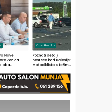
O)
is
Crna Hronika
va Nove
Poznati detalji
zare Zenica
nesreće kod Kalesije:
a oba
Motociklista s težim,
dloga Vlade
dvoje vozača s
Ustrajni da je
lakšim povredama
j jedino rješenje