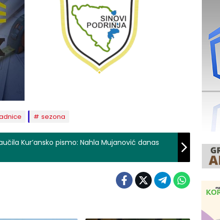
adnice
sezona
učila Kur’ansko pismo: Nahla Mujanović danas