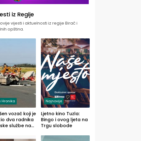
jesti iz Regije
vije vijesti i aktuelnosti iz regije Birač i
nih opština.
 Hronika
Najnovije
en vozač koji je
Ljetno kino Tuzla:
io dva radnika
Bingo i ovog ljeta na
ske službe na
Trgu slobode
od Loznice
a Šapcu