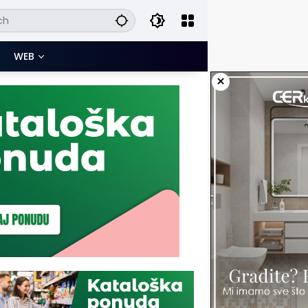
WEB
×