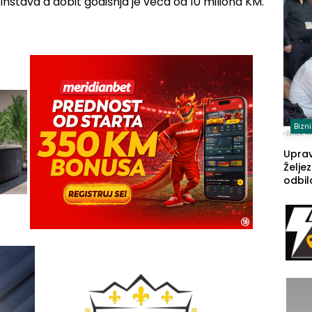
stava a dobit godišnja je veća od 10 miliona KM.
(FOT
Bizn
Upra
Želje
odbil
prije
FBiH: 
steča