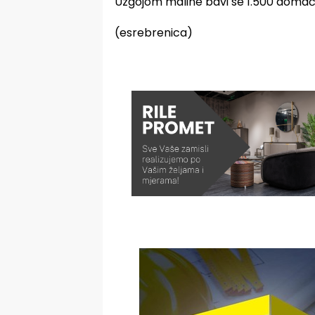
Uzgojom maline bavi se 1.500 domaćin
(esrebrenica)